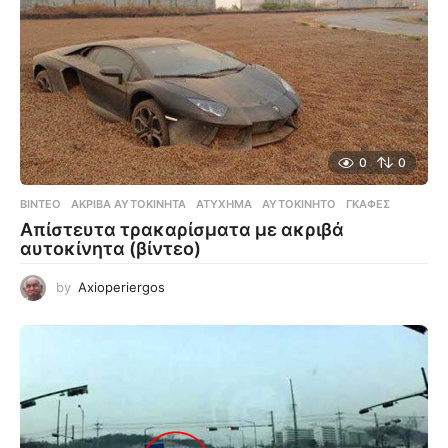
0
0
ΒΊΝΤΕΟ
ΑΚΡΙΒΆ ΑΥΤΟΚΊΝΗΤΑ
,
ΑΤΎΧΗΜΑ
,
ΑΥΤΟΚΊΝΗΤΟ
,
ΓΚΆΦΕΣ
Απίστευτα τρακαρίσματα με ακριβά
αυτοκίνητα (βίντεο)
by
Axioperiergos