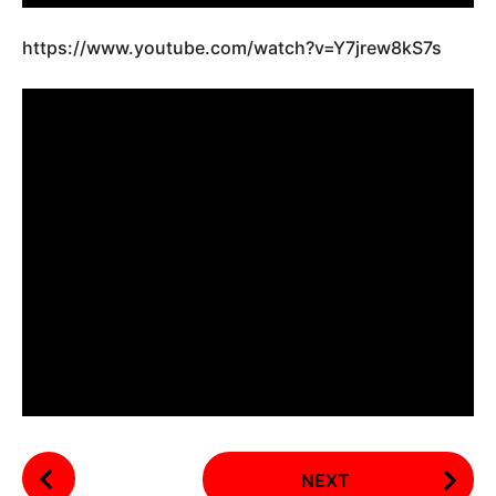
https://www.youtube.com/watch?v=Y7jrew8kS7s
P
NEXT
o