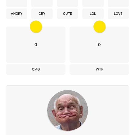
ANGRY
CRY
CUTE
LOL
LOVE
0
0
OMG
WTF