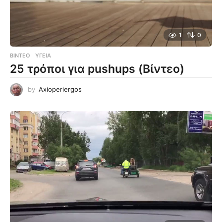
1
0
ΒΊΝΤΕΟ
ΥΓΕΊΑ
25 τρόποι για pushups (Βίντεο)
by
Axioperiergos