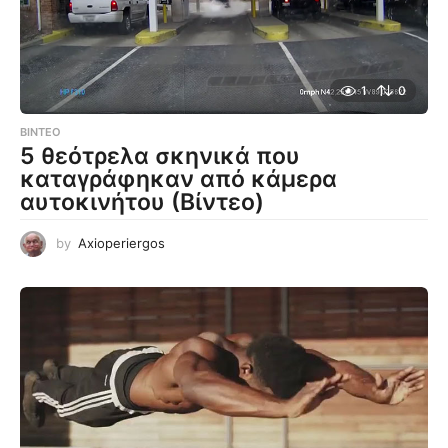
1
0
ΒΊΝΤΕΟ
5 θεότρελα σκηνικά που
καταγράφηκαν από κάμερα
αυτοκινήτου (Βίντεο)
by
Axioperiergos