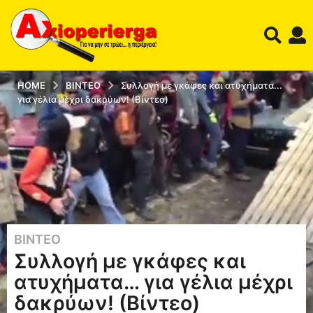
HOME
ΒΊΝΤΕΟ
Συλλογή με γκάφες και ατυχήματα...
για γέλια μέχρι δακρύων! (Βίντεο)
ΒΊΝΤΕΟ
1
Συλλογή με γκάφες και
2
έ
ατυχήματα… για γέλια μέχρι
τ
δακρύων! (Βίντεο)
η