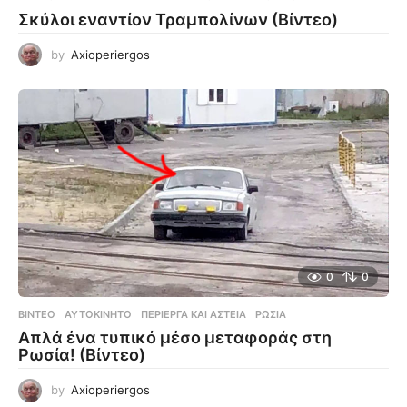
Σκύλοι εναντίον Τραμπολίνων (Βίντεο)
by
Axioperiergos
0
0
ΒΊΝΤΕΟ
ΑΥΤΟΚΊΝΗΤΟ
,
ΠΕΡΊΕΡΓΑ ΚΑΙ ΑΣΤΕΊΑ
,
ΡΩΣΊΑ
Απλά ένα τυπικό μέσο μεταφοράς στη
Ρωσία! (Βίντεο)
by
Axioperiergos