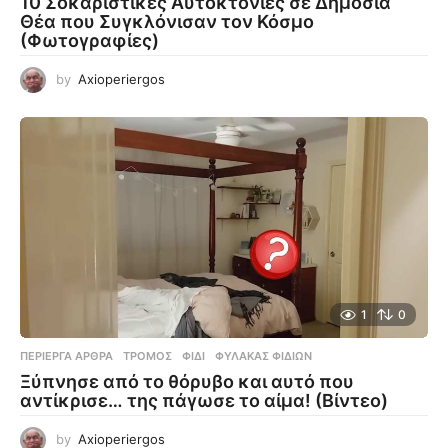
10 Σοκαριστικές Αυτοκτονίες σε Δημόσια
Θέα που Συγκλόνισαν τον Κόσμο
(Φωτογραφίες)
by
Axioperiergos
1
0
ΠΕΡΊΕΡΓΑ ΆΡΘΡΑ
ΤΡΌΜΟΣ
,
ΦΊΔΙ
,
ΦΎΛΑΚΑΣ ΦΙΔΙΏΝ
Ξύπνησε από το θόρυβο και αυτό που
αντίκρισε… της πάγωσε το αίμα! (Βίντεο)
by
Axioperiergos