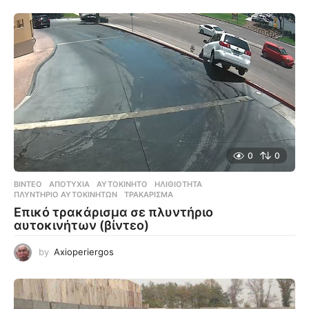
0
0
ΒΊΝΤΕΟ
ΑΠΟΤΥΧΊΑ
,
ΑΥΤΟΚΊΝΗΤΟ
,
ΗΛΙΘΙΌΤΗΤΑ
,
ΠΛΥΝΤΉΡΙΟ ΑΥΤΟΚΊΝΗΤΩΝ
,
ΤΡΑΚΆΡΙΣΜΑ
Επικό τρακάρισμα σε πλυντήριο
αυτοκινήτων (βίντεο)
by
Axioperiergos