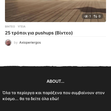
1
0
ΒΊΝΤΕΟ
ΥΓΕΊΑ
25 τρόποι για pushups (Βίντεο)
by
Axioperiergos
ABOUT…
Όλα τα περίεργα και παράξενα που συμβαίνουν στον
κόσμο... θα τα δείτε όλα εδώ!