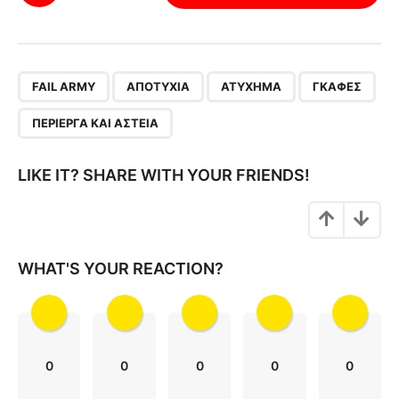
s
t
P
,
,
,
,
a
FAIL ARMY
ΑΠΟΤΥΧΊΑ
ΑΤΎΧΗΜΑ
ΓΚΆΦΕΣ
g
ΠΕΡΊΕΡΓΑ ΚΑΙ ΑΣΤΕΊΑ
i
n
LIKE IT? SHARE WITH YOUR FRIENDS!
a
t
i
o
WHAT'S YOUR REACTION?
n
0
0
0
0
0