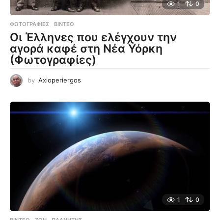
1
0
ΦΩΤΟΓΡΑΦΊΕΣ
,
ΒΊΝΤΕΟ
Οι Έλληνες που ελέγχουν την
αγορά καφέ στη Νέα Υόρκη
(Φωτογραφίες)
by
Axioperiergos
1
0