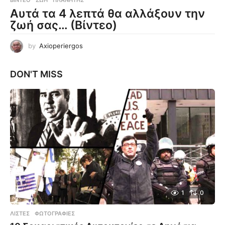
ΒΊΝΤΕΟ
ΖΩΉ
,
ΠΛΑΝΉΤΗΣ
Αυτά τα 4 λεπτά θα αλλάξουν την
ζωή σας… (Βίντεο)
by
Axioperiergos
DON'T MISS
1
0
ΛΊΣΤΕΣ
,
ΦΩΤΟΓΡΑΦΊΕΣ