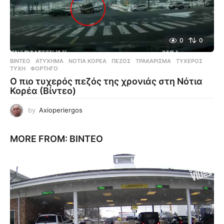
0
0
ΒΊΝΤΕΟ
ΑΤΎΧΗΜΑ
,
ΝΌΤΙΑ ΚΟΡΈΑ
,
ΠΕΖΌΣ
,
ΤΡΑΚΆΡΙΣΜΑ
,
ΤΥΧΕΡΌΣ
,
ΤΎΧΗ
,
ΦΟΡΤΗΓΌ
Ο πιο τυχερός πεζός της χρονιάς στη Νότια
Κορέα (Βίντεο)
by
Axioperiergos
MORE FROM:
ΒΊΝΤΕΟ