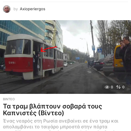
by
Axioperiergos
0
0
ΒΊΝΤΕΟ
Τα τραμ βλάπτουν σοβαρά τους
Καπνιστές (Βίντεο)
Ένας νεαρός στη Ρωσία ανεβαίνει σε ένα τραμ και
απολαμβάνει το τσιγάρο μπροστά στην πόρτα