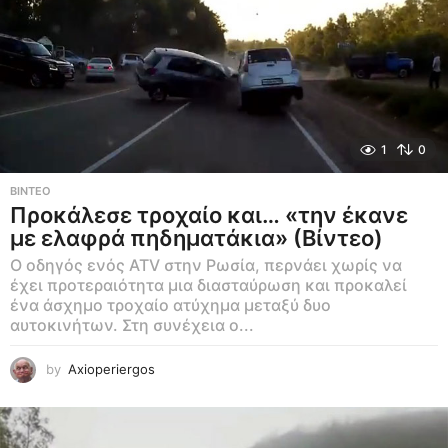
1
0
ΒΊΝΤΕΟ
Προκάλεσε τροχαίο και… «την έκανε
με ελαφρά πηδηματάκια» (Βίντεο)
Ο οδηγός ενός ATV στην Ρωσία, περνάει χωρίς να
έχει προτεραιότητα μια διασταύρωση και προκαλεί
ένα άσχημο τροχαίο ατύχημα μεταξύ δυο
αυτοκινήτων. Στη συνέχεια ο...
by
Axioperiergos