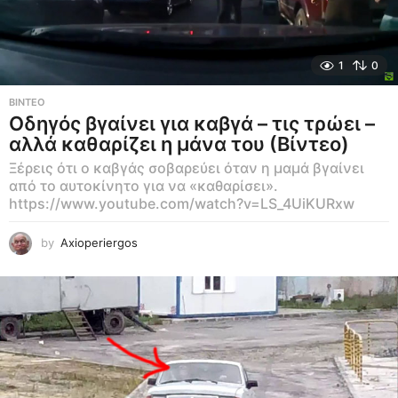
1
0
ΒΊΝΤΕΟ
Οδηγός βγαίνει για καβγά – τις τρώει –
αλλά καθαρίζει η μάνα του (Βίντεο)
Ξέρεις ότι ο καβγάς σοβαρεύει όταν η μαμά βγαίνει
από το αυτοκίνητο για να «καθαρίσει».
https://www.youtube.com/watch?v=LS_4UiKURxw
by
Axioperiergos