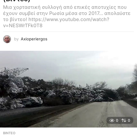
Μια χορταστική συλλογή από επικές αποτυχίες που
έχουν συμβεί στην Ρωσία μέσα στο 2017… απολαύστε
το βίντεο! https://www.youtube.com/watch?
v=NESWrTFk0T8
by
Axioperiergos
0
0
ΒΊΝΤΕΟ