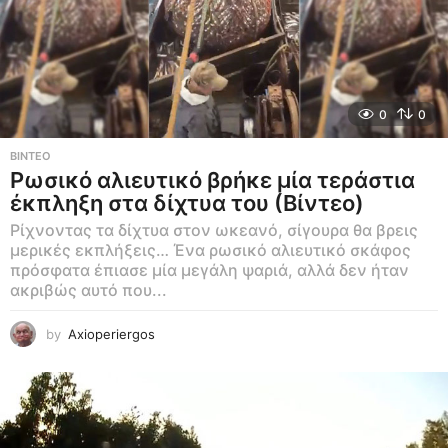
0
0
ΒΊΝΤΕΟ
Ρωσικό αλιευτικό βρήκε μία τεράστια
έκπληξη στα δίχτυα του (Βίντεο)
Ρίχνοντας τα δίχτυα στον ωκεανό, σίγουρα θα βρεις
μερικές εκπλήξεις… Ένα ρωσικό αλιευτικό σκάφος
πρόσφατα έπιασε μία μεγάλη ψαριά, αλλά δεν ήταν
ακριβώς αυτό που...
by
Axioperiergos