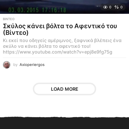
0
0
ΒΊΝΤΕΟ
Σκύλος κάνει βόλτα το Αφεντικό του
(Βίντεο)
Κι εκεί που οδηγείς αμέριμνος, ξαφνικά βλέπεις ένα
σκύλο να κάνει βόλτα το αφεντικό του!
https://www.youtube.com/watch?v=epj8e9fg75g
by
Axioperiergos
LOAD MORE