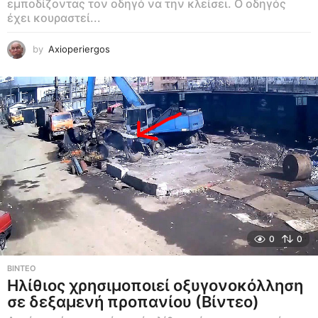
εμποδίζοντας τον οδηγό να την κλείσει. Ο οδηγός
έχει κουραστεί...
by
Axioperiergos
0
0
ΒΊΝΤΕΟ
Ηλίθιος χρησιμοποιεί οξυγονοκόλληση
σε δεξαμενή προπανίου (Βίντεο)