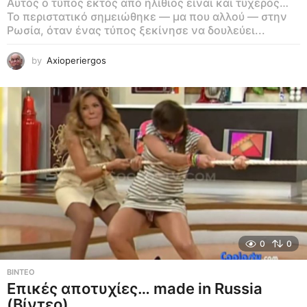
Αυτός ο τύπος εκτός από ηλίθιος είναι και τυχερός…
Το περιστατικό σημειώθηκε — μα που αλλού — στην
Ρωσία, όταν ένας τύπος ξεκίνησε να δουλεύει...
by
Axioperiergos
0
0
ΒΊΝΤΕΟ
Επικές αποτυχίες… made in Russia
(Βίντεο)