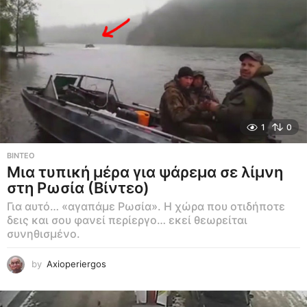
1
0
ΒΊΝΤΕΟ
Μια τυπική μέρα για ψάρεμα σε λίμνη
στη Ρωσία (Βίντεο)
Για αυτό… «αγαπάμε Ρωσία». Η χώρα που οτιδήποτε
δεις και σου φανεί περίεργο… εκεί θεωρείται
συνηθισμένο.
by
Axioperiergos