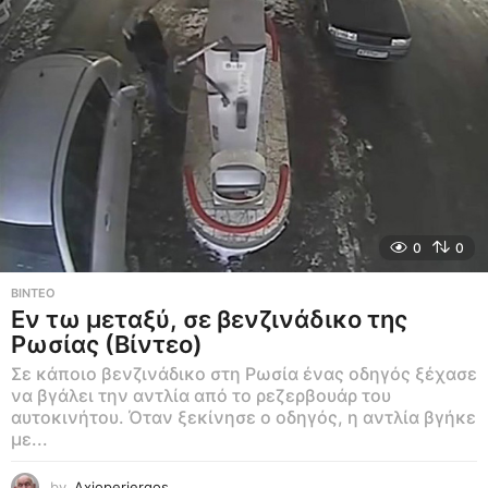
0
0
ΒΊΝΤΕΟ
Εν τω μεταξύ, σε βενζινάδικο της
Ρωσίας (Βίντεο)
Σε κάποιο βενζινάδικο στη Ρωσία ένας οδηγός ξέχασε
να βγάλει την αντλία από το ρεζερβουάρ του
αυτοκινήτου. Όταν ξεκίνησε ο οδηγός, η αντλία βγήκε
με...
by
Axioperiergos