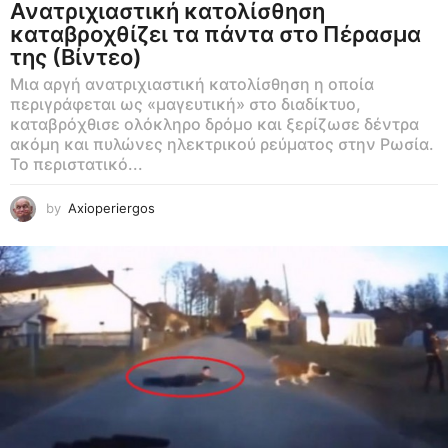
Ανατριχιαστική κατολίσθηση
καταβροχθίζει τα πάντα στο Πέρασμα
της (Βίντεο)
Μια αργή ανατριχιαστική κατολίσθηση η οποία
περιγράφεται ως «μαγευτική» στο διαδίκτυο,
καταβρόχθισε ολόκληρο δρόμο και ξερίζωσε δέντρα
ακόμη και πυλώνες ηλεκτρικού ρεύματος στην Ρωσία.
Το περιστατικό...
by
Axioperiergos