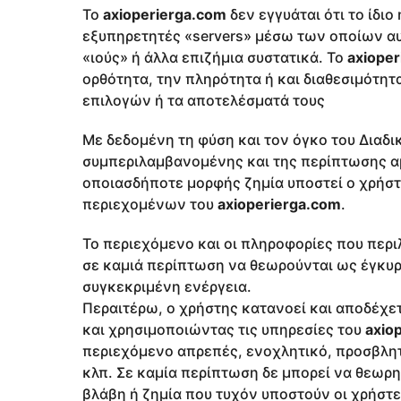
Το
axioperierga.com
δεν εγγυάται ότι το ίδιο
εξυπηρετητές «servers» μέσω των οποίων αυτ
«ιούς» ή άλλα επιζήμια συστατικά. Το
axiope
ορθότητα, την πληρότητα ή και διαθεσιμότη
επιλογών ή τα αποτελέσματά τους
Με δεδομένη τη φύση και τον όγκο του Διαδι
συμπεριλαμβανομένης και της περίπτωσης α
οποιασδήποτε μορφής ζημία υποστεί ο χρήστ
περιεχομένων του
axioperierga.com
.
Το περιεχόμενο και οι πληροφορίες που περ
σε καμιά περίπτωση να θεωρούνται ως έγκυρ
συγκεκριμένη ενέργεια.
Περαιτέρω, ο χρήστης κατανοεί και αποδέχετ
και χρησιμοποιώντας τις υπηρεσίες του
axio
περιεχόμενο απρεπές, ενοχλητικό, προσβλητ
κλπ. Σε καμία περίπτωση δε μπορεί να θεωρ
βλάβη ή ζημία που τυχόν υποστούν οι χρήστε