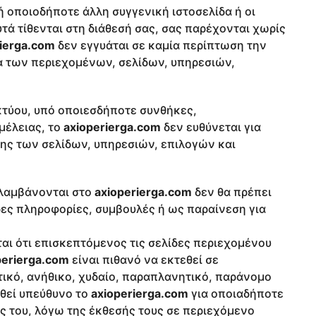
 ή οποιοδήποτε άλλη συγγενική ιστοσελίδα ή οι
ά τίθενται στη διάθεσή σας, σας παρέχονται χωρίς
rierga.com
δεν εγγυάται σε καμία περίπτωση την
τα των περιεχομένων, σελίδων, υπηρεσιών,
κτύου, υπό οποιεσδήποτε συνθήκες,
μέλειας, το
axioperierga.com
δεν ευθύνεται για
ης των σελίδων, υπηρεσιών, επιλογών και
ιλαμβάνονται στο
axioperierga.com
δεν θα πρέπει
ες πληροφορίες, συμβουλές ή ως παραίνεση για
αι ότι επισκεπτόμενος τις σελίδες περιεχομένου
perierga.com
είναι πιθανό να εκτεθεί σε
ικό, ανήθικο, χυδαίο, παραπλανητικό, παράνομο
ηθεί υπεύθυνο το
axioperierga.com
για οποιαδήποτε
ς του, λόγω της έκθεσής τους σε περιεχόμενο