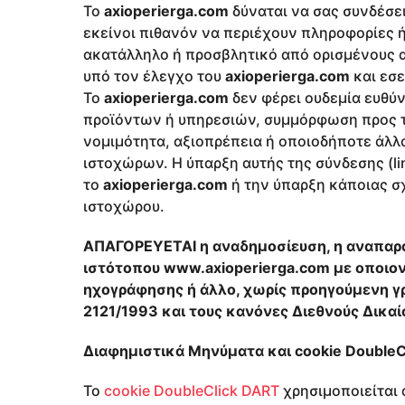
Το
axioperierga.com
δύναται να σας συνδέσει
εκείνοι πιθανόν να περιέχουν πληροφορίες ή
ακατάλληλο ή προσβλητικό από ορισμένους α
υπό τον έλεγχο του
axioperierga.com
και εσε
Το
axioperierga.com
δεν φέρει ουδεμία ευθύν
προϊόντων ή υπηρεσιών, συμμόρφωση προς τ
νομιμότητα, αξιοπρέπεια ή οποιοδήποτε άλλ
ιστοχώρων. Η ύπαρξη αυτής της σύνδεσης (l
το
axioperierga.com
ή την ύπαρξη κάποιας σχ
ιστοχώρου.
ΑΠΑΓΟΡΕΥΕΤΑΙ η αναδημοσίευση, η αναπαρα
ιστότοπου
www.
axioperierga.com
με οποιον
ηχογράφησης ή άλλο, χωρίς προηγούμενη γ
2121/1993
και τους κανόνες Διεθνούς Δικαί
Διαφημιστικά Μηνύματα και cookie DoubleC
Το
cookie DoubleClick DART
χρησιμοποιείται 