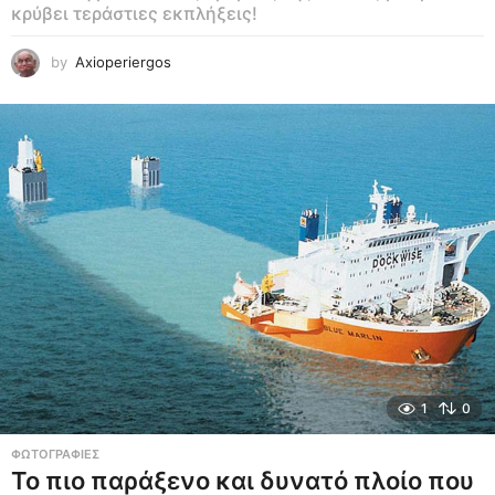
κρύβει τεράστιες εκπλήξεις!
by
Axioperiergos
1
0
ΦΩΤΟΓΡΑΦΊΕΣ
Το πιο παράξενο και δυνατό πλοίο που