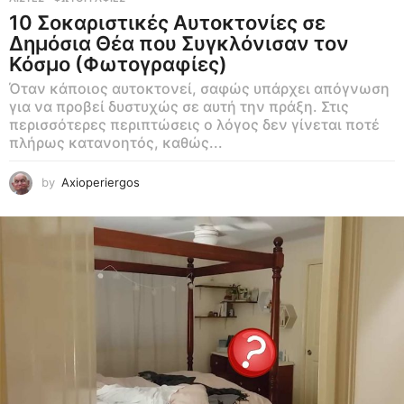
r
10 Σοκαριστικές Αυτοκτονίες σε
g
Δημόσια Θέα που Συγκλόνισαν τον
a
Κόσμο (Φωτογραφίες)
.
Όταν κάποιος αυτοκτονεί, σαφώς υπάρχει απόγνωση
για να προβεί δυστυχώς σε αυτή την πράξη. Στις
c
περισσότερες περιπτώσεις ο λόγος δεν γίνεται ποτέ
o
πλήρως κατανοητός, καθώς...
m
by
Axioperiergos
•
Π
ε
ρ
ί
ε
ρ
γ