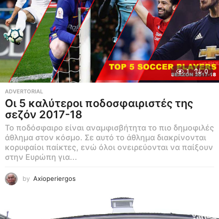
1
0
ADVERTORIAL
Οι 5 καλύτεροι ποδοσφαιριστές της
σεζόν 2017-18
Το ποδόσφαιρο είναι αναμφισβήτητα το πιο δημοφιλές
άθλημα στον κόσμο. Σε αυτό το άθλημα διακρίνονται
κορυφαίοι παίκτες, ενώ όλοι ονειρεύονται να παίξουν
στην Ευρώπη για...
by
Axioperiergos