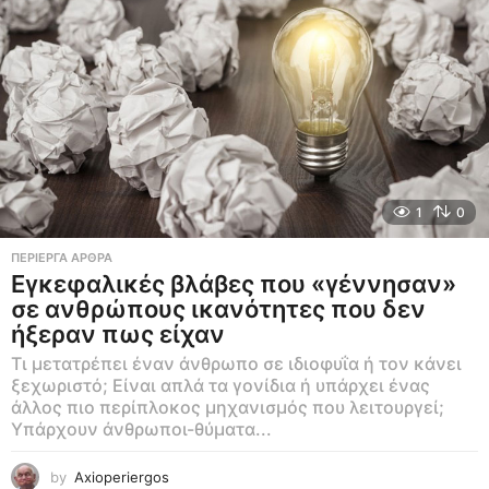
1
0
ΠΕΡΊΕΡΓΑ ΆΡΘΡΑ
Εγκεφαλικές βλάβες που «γέννησαν»
σε ανθρώπους ικανότητες που δεν
ήξεραν πως είχαν
Τι μετατρέπει έναν άνθρωπο σε ιδιοφυΐα ή τον κάνει
ξεχωριστό; Είναι απλά τα γονίδια ή υπάρχει ένας
άλλος πιο περίπλοκος μηχανισμός που λειτουργεί;
Υπάρχουν άνθρωποι-θύματα...
by
Axioperiergos