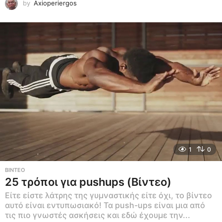
by
Axioperiergos
1
0
ΒΊΝΤΕΟ
25 τρόποι για pushups (Βίντεο)
Είτε είστε λάτρης της γυμναστικής είτε όχι, το βίντεο
αυτό είναι εντυπωσιακό! Τα push-ups είναι μια από
τις πιο γνωστές ασκήσεις και εδώ έχουμε την...