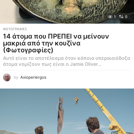
1
0
ΦΩΤΟΓΡΑΦΊΕΣ
14 άτομα που ΠΡΕΠΕΙ να μείνουν
μακριά από την κουζίνα
(Φωτογραφίες)
Αυτό είναι το αποτέλεσμα όταν κάποια υπεραισιόδοξα
άτομα νομίζουν πως είναι ο Jamie Oliver…
by
Axioperiergos