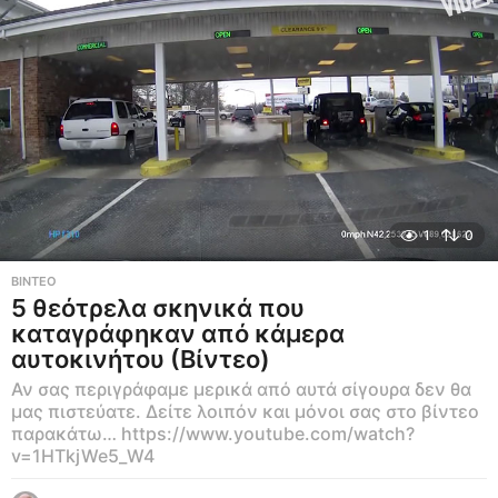
1
0
ΒΊΝΤΕΟ
5 θεότρελα σκηνικά που
καταγράφηκαν από κάμερα
αυτοκινήτου (Βίντεο)
Αν σας περιγράφαμε μερικά από αυτά σίγουρα δεν θα
μας πιστεύατε. Δείτε λοιπόν και μόνοι σας στο βίντεο
παρακάτω… https://www.youtube.com/watch?
v=1HTkjWe5_W4