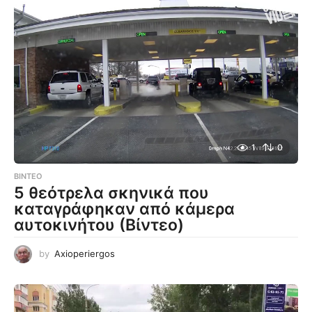
1
0
ΒΊΝΤΕΟ
5 θεότρελα σκηνικά που
καταγράφηκαν από κάμερα
αυτοκινήτου (Βίντεο)
by
Axioperiergos