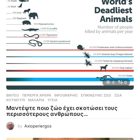
0
0
ΒΊΝΤΕΟ
,
ΠΕΡΊΕΡΓΑ ΆΡΘΡΑ
INFOGRAPHIC
,
ΕΠΙΚΊΝΔΥΝΟ ΖΏΟ
,
ΖΏΑ
,
ΚΟΥΝΟΎΠΙ
,
ΜΑΛΆΡΙΑ
,
ΥΓΕΊΑ
Μαντέψτε ποιο ζώο έχει σκοτώσει τους
περισσότερους ανθρώπους…
by
Axioperiergos