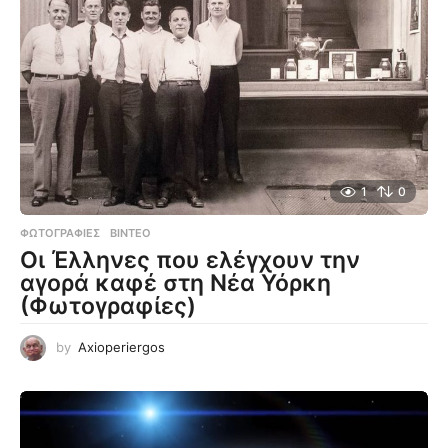
1
0
ΦΩΤΟΓΡΑΦΊΕΣ
,
ΒΊΝΤΕΟ
Οι Έλληνες που ελέγχουν την
αγορά καφέ στη Νέα Υόρκη
(Φωτογραφίες)
by
Axioperiergos