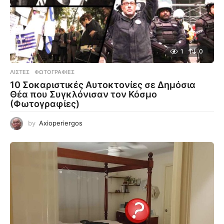
1
0
ΛΊΣΤΕΣ
,
ΦΩΤΟΓΡΑΦΊΕΣ
10 Σοκαριστικές Αυτοκτονίες σε Δημόσια
Θέα που Συγκλόνισαν τον Κόσμο
(Φωτογραφίες)
by
Axioperiergos