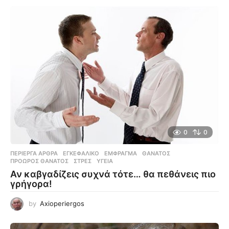
0
0
ΠΕΡΊΕΡΓΑ ΆΡΘΡΑ
ΕΓΚΕΦΑΛΙΚΌ
,
ΈΜΦΡΑΓΜΑ
,
ΘΆΝΑΤΟΣ
,
ΠΡΌΩΡΟΣ ΘΆΝΑΤΟΣ
,
ΣΤΡΕΣ
,
ΥΓΕΊΑ
Αν καβγαδίζεις συχνά τότε… θα πεθάνεις πιο
γρήγορα!
by
Axioperiergos