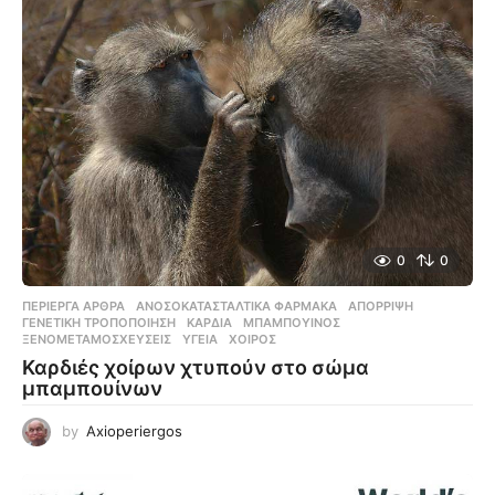
0
0
ΠΕΡΊΕΡΓΑ ΆΡΘΡΑ
ΑΝΟΣΟΚΑΤΑΣΤΑΛΤΙΚΆ ΦΆΡΜΑΚΑ
,
ΑΠΌΡΡΙΨΗ
,
ΓΕΝΕΤΙΚΉ ΤΡΟΠΟΠΟΊΗΣΗ
,
ΚΑΡΔΙΆ
,
ΜΠΑΜΠΟΥΊΝΟΣ
,
ΞΕΝΟΜΕΤΑΜΟΣΧΕΎΣΕΙΣ
,
ΥΓΕΊΑ
,
ΧΟΊΡΟΣ
Καρδιές χοίρων χτυπούν στο σώμα
μπαμπουίνων
by
Axioperiergos