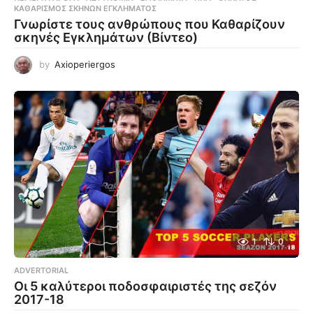
ΚΑΘΑΡΙΣΜΌΣ ΣΚΗΝΏΝ ΕΓΚΛΉΜΑΤΟΣ
Γνωρίστε τους ανθρώπους που Καθαρίζουν
σκηνές Εγκλημάτων (Βίντεο)
by
Axioperiergos
1
0
ADVERTORIAL
Οι 5 καλύτεροι ποδοσφαιριστές της σεζόν
2017-18