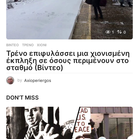
1
0
ΒΊΝΤΕΟ
ΤΡΈΝΟ
,
ΧΙΌΝΙ
Τρένο επιφυλάσσει μια χιονισμένη
έκπληξη σε όσους περιμένουν στο
σταθμό (Βίντεο)
by
Axioperiergos
DON'T MISS