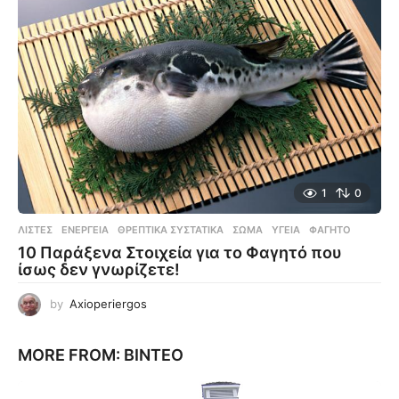
1
0
ΛΊΣΤΕΣ
ΕΝΈΡΓΕΙΑ
,
ΘΡΕΠΤΙΚΆ ΣΥΣΤΑΤΙΚΆ
,
ΣΏΜΑ
,
ΥΓΕΊΑ
,
ΦΑΓΗΤΌ
10 Παράξενα Στοιχεία για το Φαγητό που
ίσως δεν γνωρίζετε!
by
Axioperiergos
MORE FROM:
ΒΊΝΤΕΟ