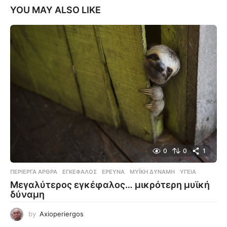
YOU MAY ALSO LIKE
0
0
1
ΠΕΡΊΕΡΓΑ ΆΡΘΡΑ
ΕΓΚΈΦΑΛΟΣ
,
ΈΡΕΥΝΑ
,
ΜΥΪΚΉ ΔΎΝΑΜΗ
,
ΥΓΕΊΑ
Μεγαλύτερος εγκέφαλος… μικρότερη μυϊκή
δύναμη
by
Axioperiergos