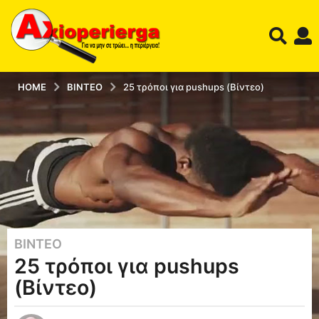
HOME
ΒΊΝΤΕΟ
25 τρόποι για pushups (Βίντεο)
ΒΊΝΤΕΟ
9
25 τρόποι για pushups
έ
τ
(Βίντεο)
η
a