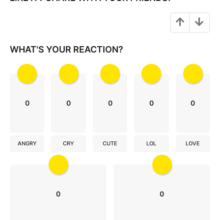
n
a
t
i
WHAT'S YOUR REACTION?
o
n
0
0
0
0
0
ANGRY
CRY
CUTE
LOL
LOVE
0
0