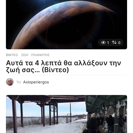
1
0
ΒΊΝΤΕΟ
ΖΩΉ
,
ΠΛΑΝΉΤΗΣ
Αυτά τα 4 λεπτά θα αλλάξουν την
ζωή σας… (Βίντεο)
by
Axioperiergos