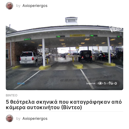
by
Axioperiergos
1
0
ΒΊΝΤΕΟ
5 θεότρελα σκηνικά που καταγράφηκαν από
κάμερα αυτοκινήτου (Βίντεο)
by
Axioperiergos