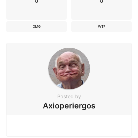
0
0
OMG
WTF
Posted by
Axioperiergos