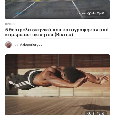
1
0
ΒΊΝΤΕΟ
5 θεότρελα σκηνικά που καταγράφηκαν από
κάμερα αυτοκινήτου (Βίντεο)
by
Axioperiergos
1
0