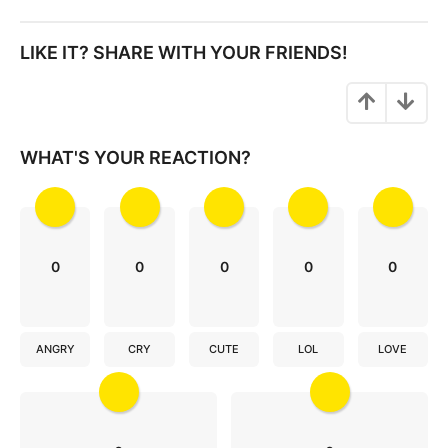
t
P
LIKE IT? SHARE WITH YOUR FRIENDS!
a
g
i
n
WHAT'S YOUR REACTION?
a
t
i
o
0
0
0
0
0
n
ANGRY
CRY
CUTE
LOL
LOVE