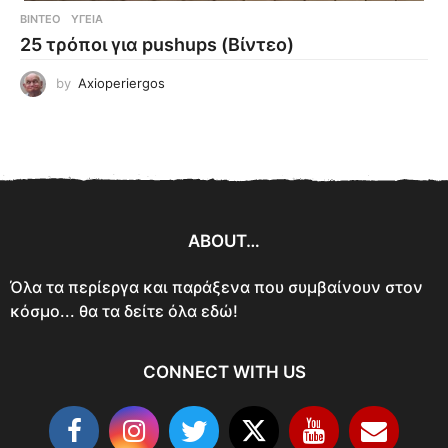
ΒΊΝΤΕΟ
ΥΓΕΊΑ
25 τρόποι για pushups (Βίντεο)
by
Axioperiergos
ABOUT…
Όλα τα περίεργα και παράξενα που συμβαίνουν στον
κόσμο... θα τα δείτε όλα εδώ!
CONNECT WITH US