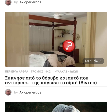
by
Axioperiergos
1
0
ΠΕΡΊΕΡΓΑ ΆΡΘΡΑ
ΤΡΌΜΟΣ
,
ΦΊΔΙ
,
ΦΎΛΑΚΑΣ ΦΙΔΙΏΝ
Ξύπνησε από το θόρυβο και αυτό που
αντίκρισε… της πάγωσε το αίμα! (Βίντεο)
by
Axioperiergos