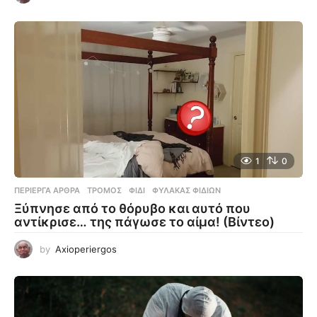
1
0
ΠΕΡΊΕΡΓΑ ΆΡΘΡΑ
ΤΡΌΜΟΣ
,
ΦΊΔΙ
,
ΦΎΛΑΚΑΣ ΦΙΔΙΏΝ
Ξύπνησε από το θόρυβο και αυτό που
αντίκρισε… της πάγωσε το αίμα! (Βίντεο)
by
Axioperiergos