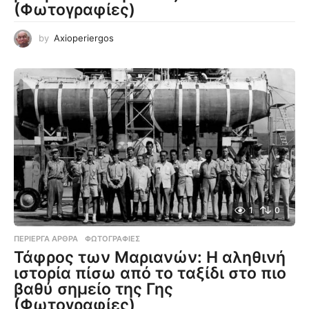
(Φωτογραφίες)
by
Axioperiergos
1
0
ΠΕΡΊΕΡΓΑ ΆΡΘΡΑ
,
ΦΩΤΟΓΡΑΦΊΕΣ
Τάφρος των Μαριανών: Η αληθινή
ιστορία πίσω από το ταξίδι στο πιο
βαθύ σημείο της Γης
(Φωτογραφίες)