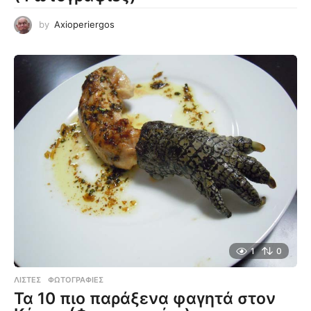
by
Axioperiergos
1
0
ΛΊΣΤΕΣ
,
ΦΩΤΟΓΡΑΦΊΕΣ
Τα 10 πιο παράξενα φαγητά στον