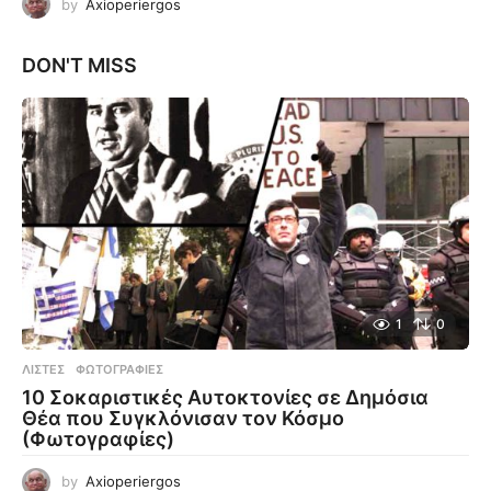
by
Axioperiergos
DON'T MISS
1
0
ΛΊΣΤΕΣ
,
ΦΩΤΟΓΡΑΦΊΕΣ
10 Σοκαριστικές Αυτοκτονίες σε Δημόσια
Θέα που Συγκλόνισαν τον Κόσμο
(Φωτογραφίες)
by
Axioperiergos