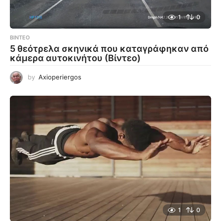
1
0
ΒΊΝΤΕΟ
5 θεότρελα σκηνικά που καταγράφηκαν από
κάμερα αυτοκινήτου (Βίντεο)
by
Axioperiergos
1
0