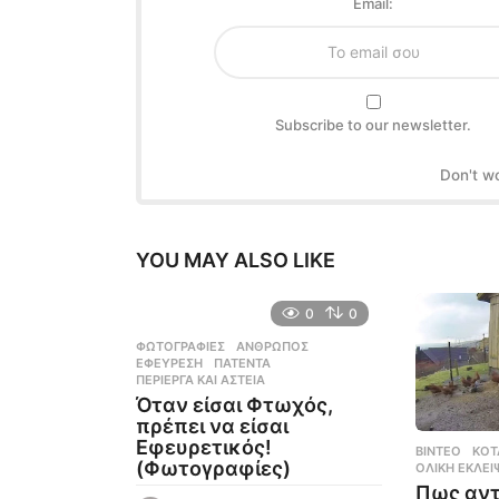
Email:
Subscribe to our newsletter.
Don't w
YOU MAY ALSO LIKE
0
0
ΦΩΤΟΓΡΑΦΊΕΣ
ΆΝΘΡΩΠΟΣ
,
ΕΦΕΎΡΕΣΗ
,
ΠΑΤΈΝΤΑ
,
ΠΕΡΊΕΡΓΑ ΚΑΙ ΑΣΤΕΊΑ
Όταν είσαι Φτωχός,
πρέπει να είσαι
Εφευρετικός!
ΒΊΝΤΕΟ
ΚΌΤ
(Φωτογραφίες)
ΟΛΙΚΉ ΈΚΛΕΙ
Πως αντ