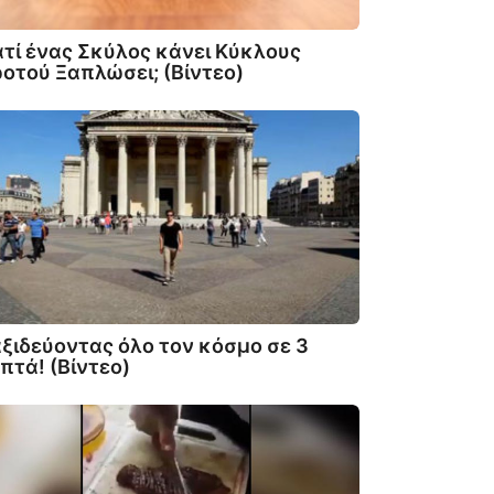
ατί ένας Σκύλος κάνει Κύκλους
οτού Ξαπλώσει; (Βίντεο)
ξιδεύοντας όλο τον κόσμο σε 3
πτά! (Βίντεο)