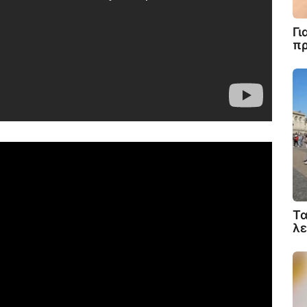
Γι
πρ
Τα
λε