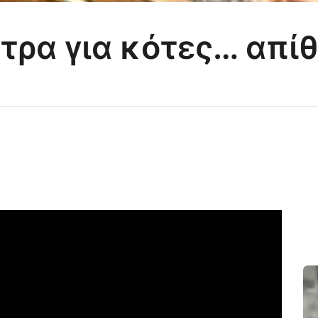
τρα για κότες… απί