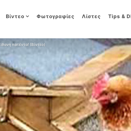
Βίντεο
Φωτογραφίες
Λίστες
Tips & D
πίθανη πατέντα! (Βίντεο)