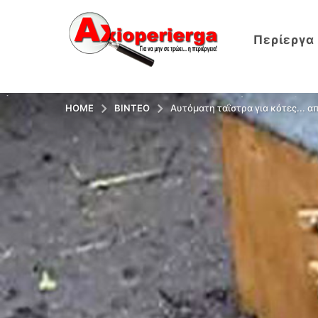
Περίεργα
HOME
ΒΊΝΤΕΟ
Αυτόματη ταΐστρα για κότες... α