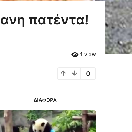
θανη πατέντα!
1
view
0
ΔΙΆΦΟΡΑ