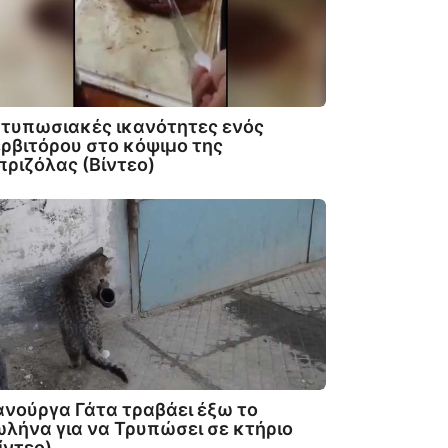
τυπωσιακές ικανότητες ενός
ρβιτόρου στο κόψιμο της
ριζόλας (Βίντεο)
νούργα Γάτα τραβάει έξω το
λήνα για να Τρυπώσει σε κτήριο
ίντεο)