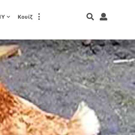
IY
Κουίζ