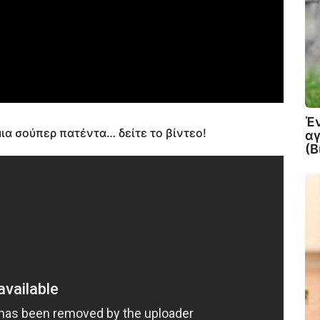
Έν
ια σούπερ πατέντα… δείτε το βίντεο!
αγ
(Β