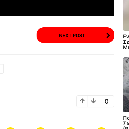
NEXT POST
Εν
Σε
Μπ
!
0
Πα
Σω
(Β