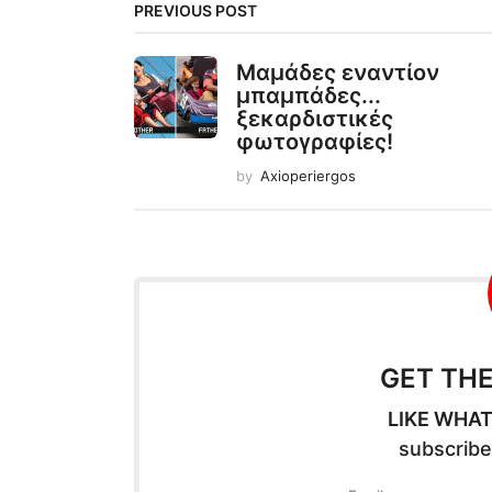
PREVIOUS POST
Μαμάδες εναντίον
μπαμπάδες...
ξεκαρδιστικές
φωτογραφίες!
by
Axioperiergos
GET TH
LIKE WHAT
subscribe