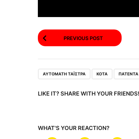
P
PREVIOUS POST
o
s
t
P
,
,
ΑΥΤΌΜΑΤΗ ΤΑΪ́ΣΤΡΑ
ΚΌΤΑ
ΠΑΤΈΝΤΑ
a
g
LIKE IT? SHARE WITH YOUR FRIENDS
i
n
a
WHAT'S YOUR REACTION?
t