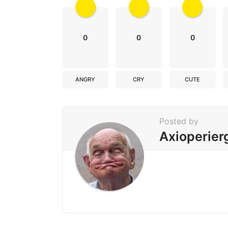
i
o
n
0
0
0
ANGRY
CRY
CUTE
Posted by
Axioperier