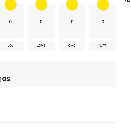
0
0
0
0
LOL
LOVE
OMG
WTF
gos