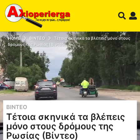
HOME
ΒΊΝΤΕΟ
Τέτοια σκηνικά τα βλέπεις μόνο στους
δρόμους της Ρωσίας (Βίντεο)
ΒΊΝΤΕΟ
9
Τέτοια σκηνικά τα βλέπεις
έ
τ
μόνο στους δρόμους της
η
Ρωσίας (Βίντεο)
a