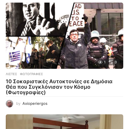
1
0
ΛΊΣΤΕΣ
,
ΦΩΤΟΓΡΑΦΊΕΣ
10 Σοκαριστικές Αυτοκτονίες σε Δημόσια
Θέα που Συγκλόνισαν τον Κόσμο
(Φωτογραφίες)
by
Axioperiergos