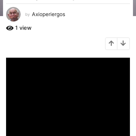
g
o
Axioperiergos
by
8
έ
1
view
τ
η
a
g
o