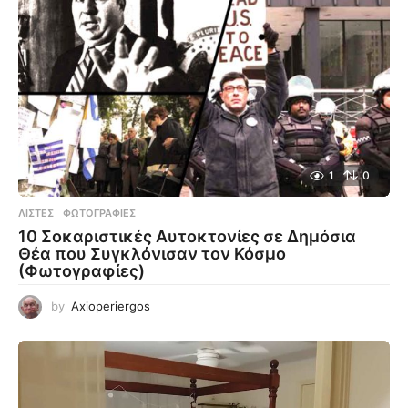
1
0
ΛΊΣΤΕΣ
,
ΦΩΤΟΓΡΑΦΊΕΣ
10 Σοκαριστικές Αυτοκτονίες σε Δημόσια
Θέα που Συγκλόνισαν τον Κόσμο
(Φωτογραφίες)
by
Axioperiergos