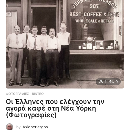
1
0
ΦΩΤΟΓΡΑΦΊΕΣ
,
ΒΊΝΤΕΟ
Οι Έλληνες που ελέγχουν την
αγορά καφέ στη Νέα Υόρκη
(Φωτογραφίες)
by
Axioperiergos