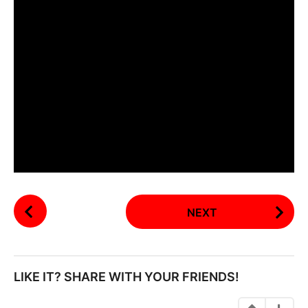
P
NEXT
o
s
t
P
LIKE IT? SHARE WITH YOUR FRIENDS!
a