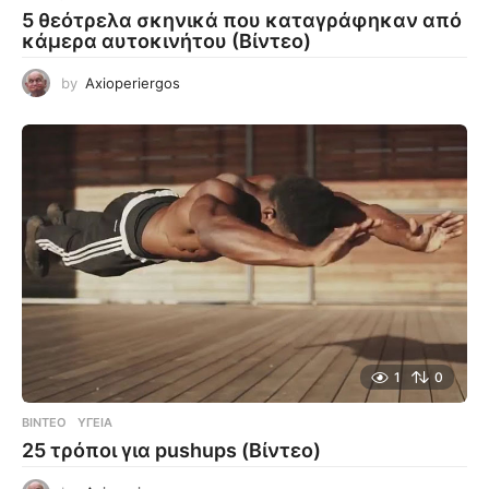
5 θεότρελα σκηνικά που καταγράφηκαν από
κάμερα αυτοκινήτου (Βίντεο)
by
Axioperiergos
1
0
ΒΊΝΤΕΟ
ΥΓΕΊΑ
25 τρόποι για pushups (Βίντεο)