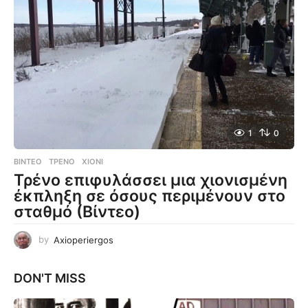
1
0
ΒΊΝΤΕΟ
ΤΡΈΝΟ
,
ΧΙΌΝΙ
Τρένο επιφυλάσσει μια χιονισμένη
έκπληξη σε όσους περιμένουν στο
σταθμό (Βίντεο)
by
Axioperiergos
DON'T MISS