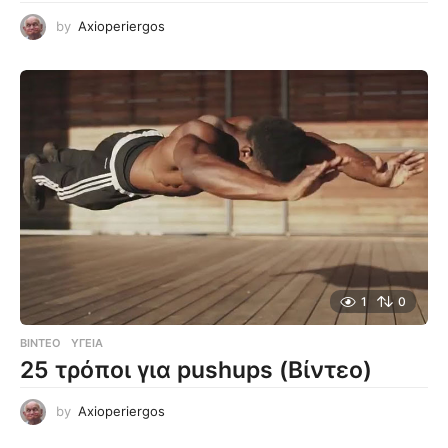
by
Axioperiergos
1
0
ΒΊΝΤΕΟ
ΥΓΕΊΑ
25 τρόποι για pushups (Βίντεο)
by
Axioperiergos