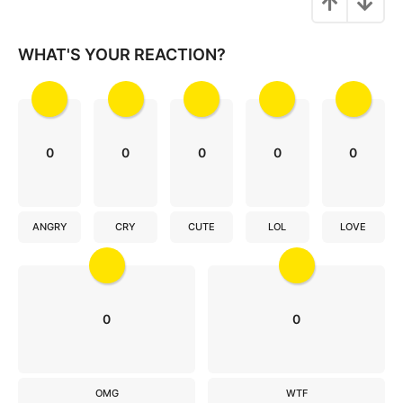
g
i
n
WHAT'S YOUR REACTION?
a
t
i
o
0
0
0
0
0
n
ANGRY
CRY
CUTE
LOL
LOVE
0
0
OMG
WTF