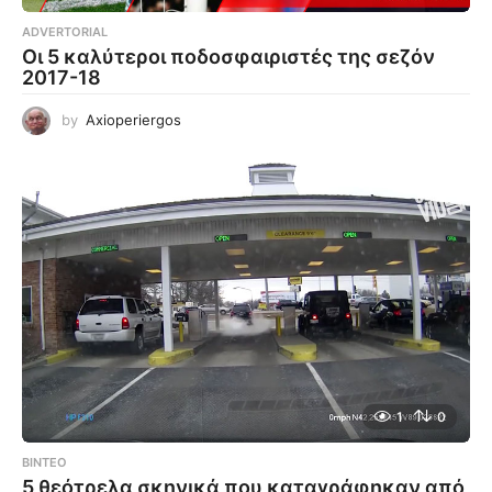
ADVERTORIAL
Οι 5 καλύτεροι ποδοσφαιριστές της σεζόν
2017-18
by
Axioperiergos
1
0
ΒΊΝΤΕΟ
5 θεότρελα σκηνικά που καταγράφηκαν από