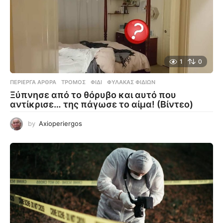
1
0
ΠΕΡΊΕΡΓΑ ΆΡΘΡΑ
ΤΡΌΜΟΣ
,
ΦΊΔΙ
,
ΦΎΛΑΚΑΣ ΦΙΔΙΏΝ
Ξύπνησε από το θόρυβο και αυτό που
αντίκρισε… της πάγωσε το αίμα! (Βίντεο)
by
Axioperiergos