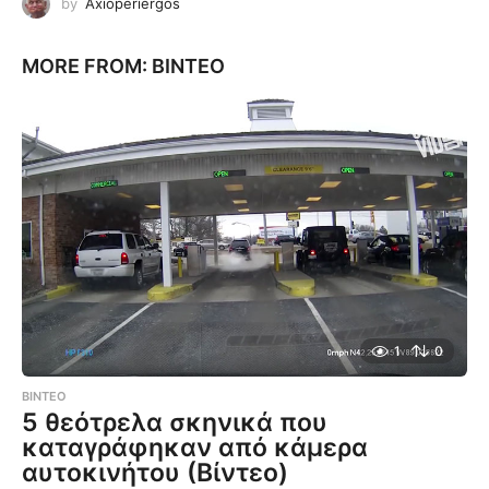
by
Axioperiergos
MORE FROM:
ΒΊΝΤΕΟ
1
0
ΒΊΝΤΕΟ
5 θεότρελα σκηνικά που
καταγράφηκαν από κάμερα
αυτοκινήτου (Βίντεο)