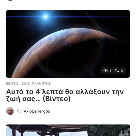
1
0
ΒΊΝΤΕΟ
ΖΩΉ
,
ΠΛΑΝΉΤΗΣ
Αυτά τα 4 λεπτά θα αλλάξουν την
ζωή σας… (Βίντεο)
by
Axioperiergos