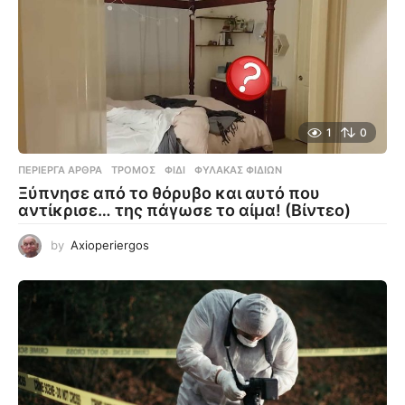
1
0
ΠΕΡΊΕΡΓΑ ΆΡΘΡΑ
ΤΡΌΜΟΣ
,
ΦΊΔΙ
,
ΦΎΛΑΚΑΣ ΦΙΔΙΏΝ
Ξύπνησε από το θόρυβο και αυτό που
αντίκρισε… της πάγωσε το αίμα! (Βίντεο)
by
Axioperiergos