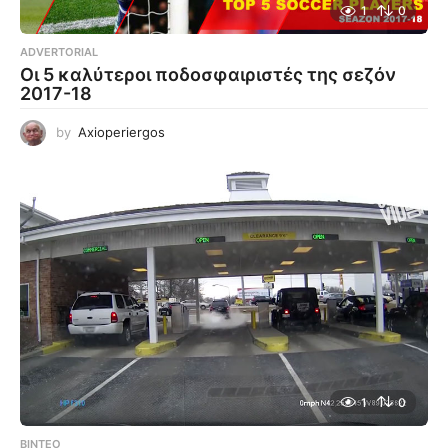
1
0
ADVERTORIAL
Οι 5 καλύτεροι ποδοσφαιριστές της σεζόν
2017-18
by
Axioperiergos
1
0
ΒΊΝΤΕΟ