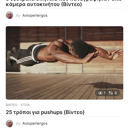
κάμερα αυτοκινήτου (Βίντεο)
by
Axioperiergos
1
0
ΒΊΝΤΕΟ
ΥΓΕΊΑ
25 τρόποι για pushups (Βίντεο)
by
Axioperiergos