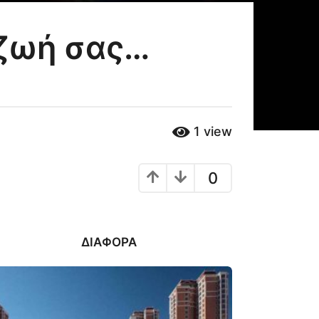
 ζωή σας…
1
view
0
ΔΙΆΦΟΡΑ