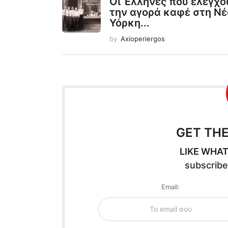
Οι Έλληνες που ελέγχο
την αγορά καφέ στη Νέ
Υόρκη...
by
Axioperiergos
GET TH
LIKE WHAT
subscribe
Email: