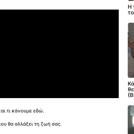
Η 
το
Κά
θε
(Β
αι τι κάνουμε εδώ.
που θα αλλάξει τη ζωή σας.