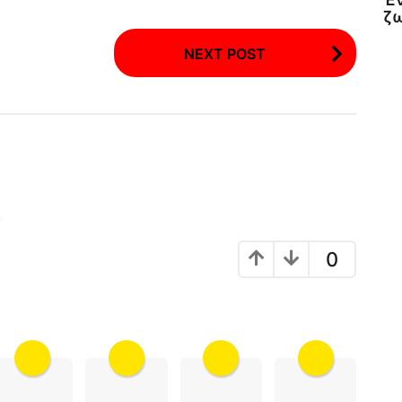
ζω
NEXT POST
!
0