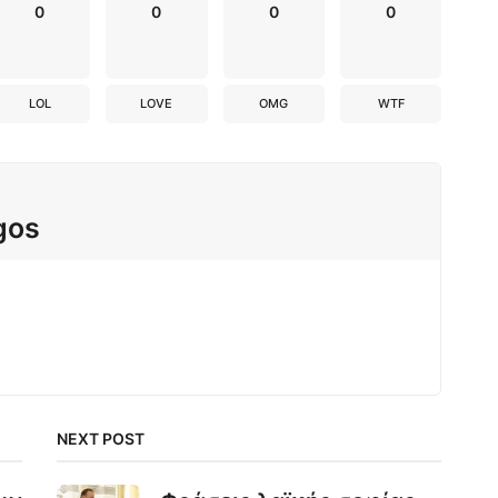
0
0
0
0
LOL
LOVE
OMG
WTF
gos
NEXT POST