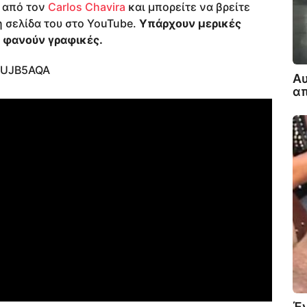
ε από τον
Carlos Chavira
και μπορείτε να βρείτε
 σελίδα του στο YouTube.
Υπάρχουν μερικές
 φανούν γραφικές.
VUJB5AQA
Α
απ
Έν