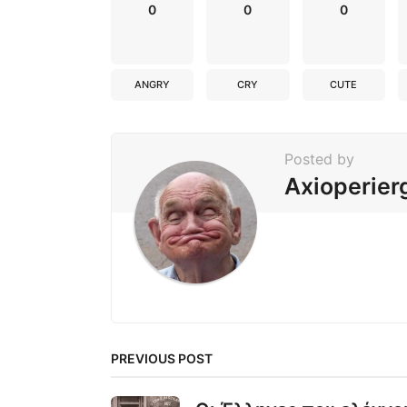
n
0
0
0
ANGRY
CRY
CUTE
Posted by
Axioperier
PREVIOUS POST