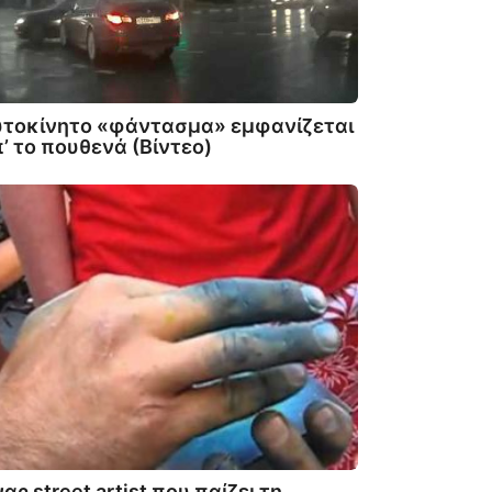
υτοκίνητο «φάντασμα» εμφανίζεται
’ το πουθενά (Βίντεο)
ας street artist που παίζει τη