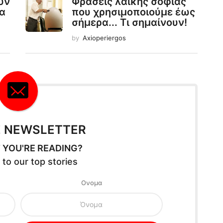
υν
Φράσεις λαϊκής σοφίας
α
που χρησιμοποιούμε έως
σήμερα... Τι σημαίνουν!
by
Axioperiergos
E NEWSLETTER
 YOU'RE READING?
 to our top stories
Oνομα