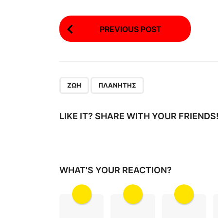
P
PREVIOUS POST
o
s
t
P
,
ΖΩΉ
ΠΛΑΝΉΤΗΣ
a
g
LIKE IT? SHARE WITH YOUR FRIENDS
i
n
a
WHAT'S YOUR REACTION?
t
i
o