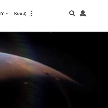
IY
Κουίζ