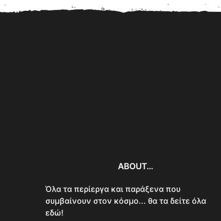
Ξύπνησε από το θό
10 Σοκαριστικές
και αυτό που αντίκρισ
Αυτοκτονίες σε Δημόσια
Θέα που Συγκλόνισαν...
ABOUT…
Όλα τα περίεργα και παράξενα που
συμβαίνουν στον κόσμο... θα τα δείτε όλα
εδώ!