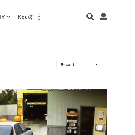
IY
Κουίζ
Recent