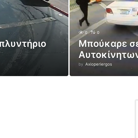
0
0
 πλυντήριο
Μπούκαρε σε
Αυτοκίνητων 
by
Axioperiergos