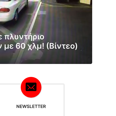
 πλυντήριο
με 60 χλμ! (Βίντεο)
NEWSLETTER