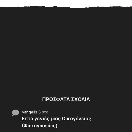
ρυβο
Γνωρίστε τους ανθρώπους
Οι 5 καλύτεροι
ε…...
που Καθαρίζουν σκηνές
ποδοσφαιριστές της σεζόν
Εγκλημάτων (Βίντεο)
2017-18
ΠΡΌΣΦΑΤΑ ΣΧΌΛΙΑ
Vangelis S
στο
Επτά γενιές μιας Οικογένειας
(Φωτογραφίες)