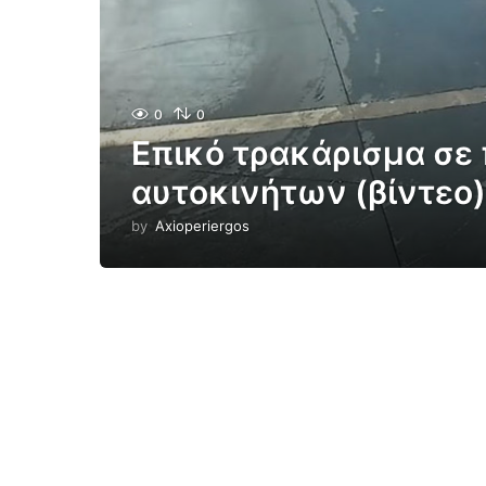
0
0
Επικό τρακάρισμα σε
αυτοκινήτων (βίντεο)
by
Axioperiergos