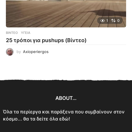
1
0
ΒΊΝΤΕΟ
ΥΓΕΊΑ
25 τρόποι για pushups (Βίντεο)
by
Axioperiergos
ABOUT…
Όλα τα περίεργα και παράξενα που συμβαίνουν στον
κόσμο... θα τα δείτε όλα εδώ!