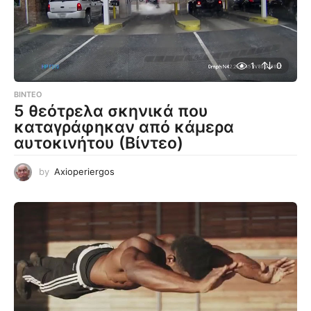
1
0
ΒΊΝΤΕΟ
5 θεότρελα σκηνικά που
καταγράφηκαν από κάμερα
αυτοκινήτου (Βίντεο)
by
Axioperiergos