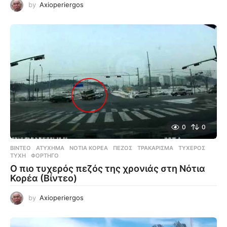
by
Axioperiergos
0
0
ΒΊΝΤΕΟ
ΑΤΎΧΗΜΑ
,
ΝΌΤΙΑ ΚΟΡΈΑ
,
ΠΕΖΌΣ
,
ΤΡΑΚΆΡΙΣΜΑ
,
ΤΥΧΕΡΌΣ
,
ΤΎΧΗ
,
ΦΟΡΤΗΓΌ
Ο πιο τυχερός πεζός της χρονιάς στη Νότια
Κορέα (Βίντεο)
by
Axioperiergos