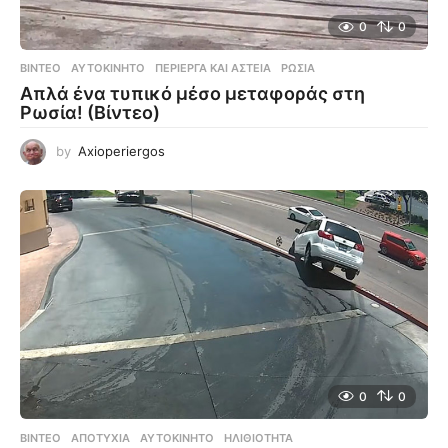
0
0
ΒΊΝΤΕΟ
ΑΥΤΟΚΊΝΗΤΟ
,
ΠΕΡΊΕΡΓΑ ΚΑΙ ΑΣΤΕΊΑ
,
ΡΩΣΊΑ
Απλά ένα τυπικό μέσο μεταφοράς στη
Ρωσία! (Βίντεο)
by
Axioperiergos
0
0
ΒΊΝΤΕΟ
ΑΠΟΤΥΧΊΑ
,
ΑΥΤΟΚΊΝΗΤΟ
,
ΗΛΙΘΙΌΤΗΤΑ
,