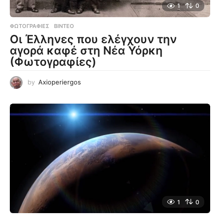
1
0
ΦΩΤΟΓΡΑΦΊΕΣ
,
ΒΊΝΤΕΟ
Οι Έλληνες που ελέγχουν την
αγορά καφέ στη Νέα Υόρκη
(Φωτογραφίες)
by
Axioperiergos
1
0