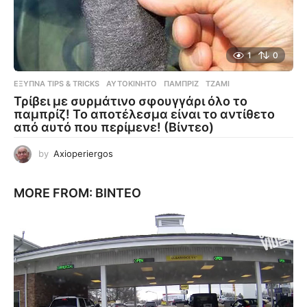
1
0
ΈΞΥΠΝΑ TIPS & TRICKS
ΑΥΤΟΚΊΝΗΤΟ
,
ΠΑΜΠΡΊΖ
,
ΤΖΆΜΙ
Τρίβει με συρμάτινο σφουγγάρι όλο το
παμπρίζ! Το αποτέλεσμα είναι το αντίθετο
από αυτό που περίμενε! (Βίντεο)
by
Axioperiergos
MORE FROM:
ΒΊΝΤΕΟ