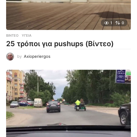
1
0
ΒΊΝΤΕΟ
ΥΓΕΊΑ
25 τρόποι για pushups (Βίντεο)
by
Axioperiergos