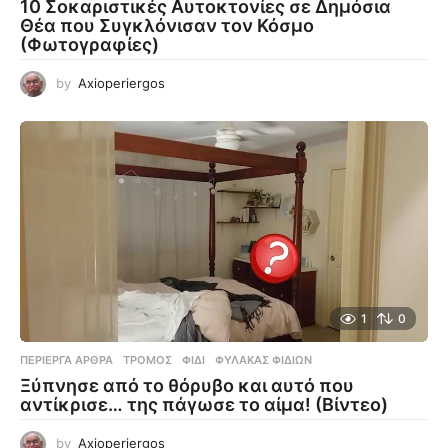
10 Σοκαριστικές Αυτοκτονίες σε Δημόσια
Θέα που Συγκλόνισαν τον Κόσμο
(Φωτογραφίες)
by
Axioperiergos
1
0
ΠΕΡΊΕΡΓΑ ΆΡΘΡΑ
ΤΡΌΜΟΣ
,
ΦΊΔΙ
,
ΦΎΛΑΚΑΣ ΦΙΔΙΏΝ
Ξύπνησε από το θόρυβο και αυτό που
αντίκρισε… της πάγωσε το αίμα! (Βίντεο)
by
Axioperiergos