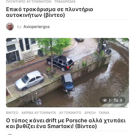
ΠΛΥΝΤΉΡΙΟ ΑΥΤΟΚΊΝΗΤΩΝ
,
ΤΡΑΚΆΡΙΣΜΑ
Επικό τρακάρισμα σε πλυντήριο
αυτοκινήτων (βίντεο)
by
Axioperiergos
1
0
ΒΊΝΤΕΟ
ΑΚΡΙΒΆ ΑΥΤΟΚΊΝΗΤΑ
,
ΑΥΤΟΚΊΝΗΤΟ
,
ΔΡΆΣΗ
,
ΤΑΙΝΊΑ
Ο τύπος κάνει drift με Porsche αλλά χτυπάει
και βυθίζει ένα Smartακι! (Βίντεο)