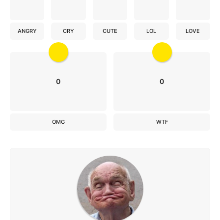
ANGRY
CRY
CUTE
LOL
LOVE
0
0
OMG
WTF