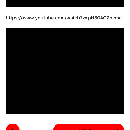
https://www.youtube.com/watch?v=pH80AOZbvmc
P