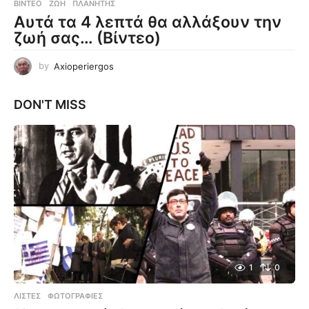
ΒΊΝΤΕΟ
ΖΩΉ
,
ΠΛΑΝΉΤΗΣ
Αυτά τα 4 λεπτά θα αλλάξουν την
ζωή σας… (Βίντεο)
by
Axioperiergos
DON'T MISS
1
0
ΛΊΣΤΕΣ
,
ΦΩΤΟΓΡΑΦΊΕΣ