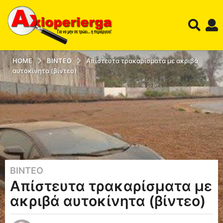
HOME
ΒΊΝΤΕΟ
Απίστευτα τρακαρίσματα με ακριβά
αυτοκίνητα (βίντεο)
ΒΊΝΤΕΟ
1
Απίστευτα τρακαρίσματα με
0
έ
ακριβά αυτοκίνητα (βίντεο)
τ
η