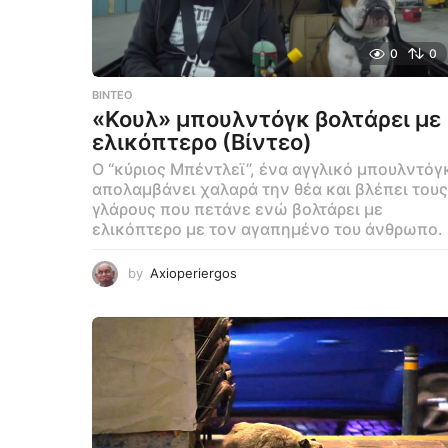
0
0
ΒΊΝΤΕΟ
«Κουλ» μπουλντόγκ βολτάρει με
ελικόπτερο (Βίντεο)
Ο “κύριος Μπέντλεϊ”, ένα αγγλικό μπουλντόγ
απολαμβάνει χαλαρά την θέα και βλέπει τους
γλάρους που πετάνε ενώ βολτάρει με
ελικόπτερο με τον αγαπημένο του άνθρωπο.
by
Axioperiergos