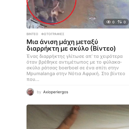
0
0
ΒΊΝΤΕΟ
,
ΦΩΤΟΓΡΑΦΊΕΣ
Μια άνιση μάχη μεταξύ
διαρρήκτη με σκύλο (Βίντεο)
Ένας διαρρήκτης γλίτωσε απ’ τα χειρότερα
όταν βρέθηκε αντιμέτωπος με το φύλακα-
σκύλο ράτσας boerboel σε ένα σπίτι στην
Mpumalanga στην Νότια Αφρική. Στο βίντεο
που...
by
Axioperiergos