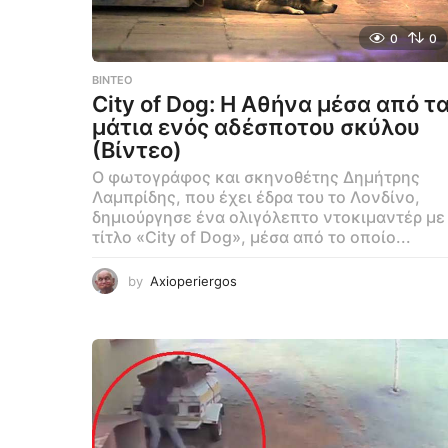
0
0
ΒΊΝΤΕΟ
City of Dog: Η Αθήνα μέσα από τ
μάτια ενός αδέσποτου σκύλου
(Βίντεο)
Ο φωτογράφος και σκηνοθέτης Δημήτρης
Λαμπρίδης, που έχει έδρα του το Λονδίνο,
δημιούργησε ένα ολιγόλεπτο ντοκιμαντέρ με
τίτλο «City of Dog», μέσα από το οποίο...
by
Axioperiergos