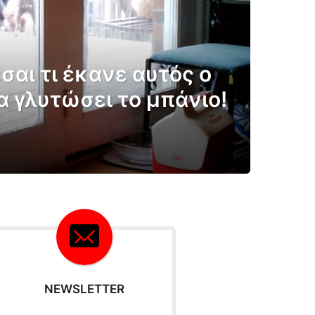
αι τι έκανε αυτός ο
α γλυτώσει το μπάνιο!
NEWSLETTER