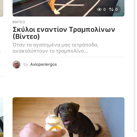
0
0
ΒΊΝΤΕΟ
Σκύλοι εναντίον Τραμπολίνων
(Βίντεο)
Όταν τα αγαπημένα μας τετράποδα,
ανακαλύπτουν το τραμπολίνο…
ο
by
Axioperiergos