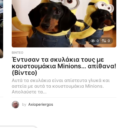
0
0
ΒΊΝΤΕΟ
Έντυσαν τα σκυλάκια τους με
κουστουμάκια Minions… απίθανα!
(Βίντεο)
Αυτά τα σκυλάκια είναι απίστευτα γλυκά και
αστεία με αυτά τα κουστουμάκια Minions.
Απολαύστε τα…
by
Axioperiergos