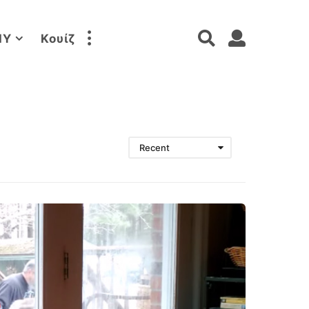
IY
Κουίζ
Recent