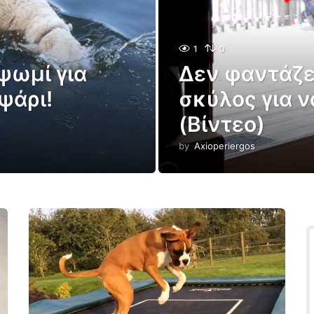
1
0
ψωμί για
Δεν φαντάζεσ
ψάρι!
σκύλος για ν
(Βίντεο)
by
Axioperiergos