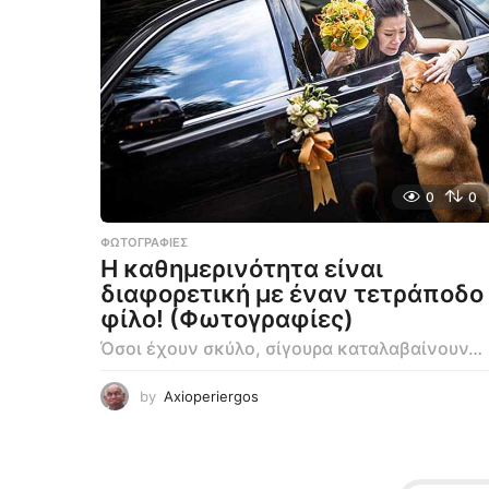
0
0
ΦΩΤΟΓΡΑΦΊΕΣ
Η καθημερινότητα είναι
διαφορετική με έναν τετράποδο
φίλο! (Φωτογραφίες)
Όσοι έχουν σκύλο, σίγουρα καταλαβαίνουν…
by
Axioperiergos