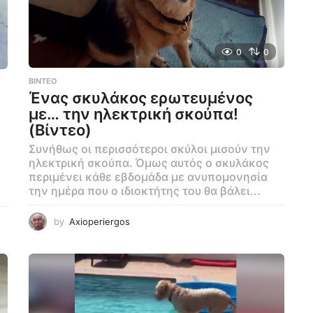
0
0
ΒΊΝΤΕΟ
Ένας σκυλάκος ερωτευμένος
με… την ηλεκτρική σκούπα!
(Βίντεο)
Συνήθως οι περισσότεροι σκύλοι μισούν την
ηλεκτρική σκούπα. Όμως αυτός ο σκυλάκος
περιμένει κάθε εβδομάδα με ανυπομονησία
την ημέρα που ο ιδιοκτήτης του θα βάλει...
by
Axioperiergos