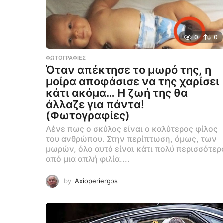
0
0
ΦΩΤΟΓΡΑΦΊΕΣ
Όταν απέκτησε το μωρό της, η
μοίρα αποφάσισε να της χαρίσει
κάτι ακόμα… Η ζωή της θα
άλλαζε για πάντα!
(Φωτογραφίες)
Λένε πως ο σκύλος είναι ο καλύτερος φίλος
του ανθρώπου. Στην περίπτωση, όμως, των
μωρών, όλο αυτό είναι κάτι πολύ περισσότερ
από μια απλή φιλία....
by
Axioperiergos