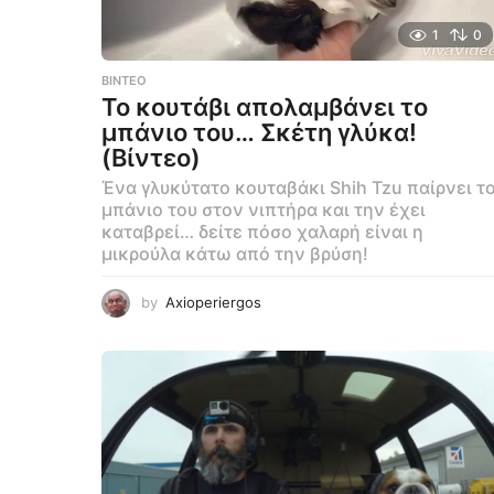
1
0
ΒΊΝΤΕΟ
To κουτάβι απολαμβάνει το
μπάνιο του… Σκέτη γλύκα!
(Βίντεο)
Ένα γλυκύτατο κουταβάκι Shih Tzu παίρνει τ
μπάνιο του στον νιπτήρα και την έχει
καταβρεί… δείτε πόσο χαλαρή είναι η
μικρούλα κάτω από την βρύση!
by
Axioperiergos