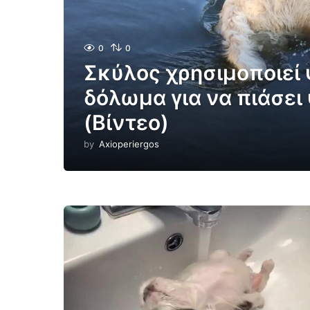
0
0
Σκύλος χρησιμοποιεί 
δόλωμα για να πιάσει 
(Βίντεο)
by
Axioperiergos