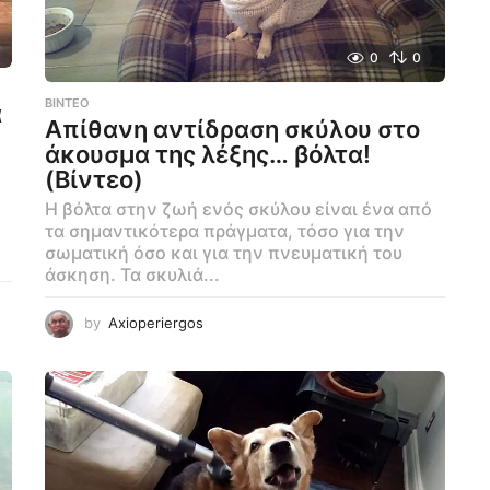
0
0
ΒΊΝΤΕΟ
α
Απίθανη αντίδραση σκύλου στο
άκουσμα της λέξης… βόλτα!
(Βίντεο)
Η βόλτα στην ζωή ενός σκύλου είναι ένα από
τα σημαντικότερα πράγματα, τόσο για την
σωματική όσο και για την πνευματική του
άσκηση. Τα σκυλιά...
by
Axioperiergos