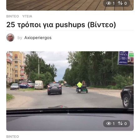
1
0
ΒΊΝΤΕΟ
ΥΓΕΊΑ
25 τρόποι για pushups (Βίντεο)
by
Axioperiergos
1
0
ΒΊΝΤΕΟ