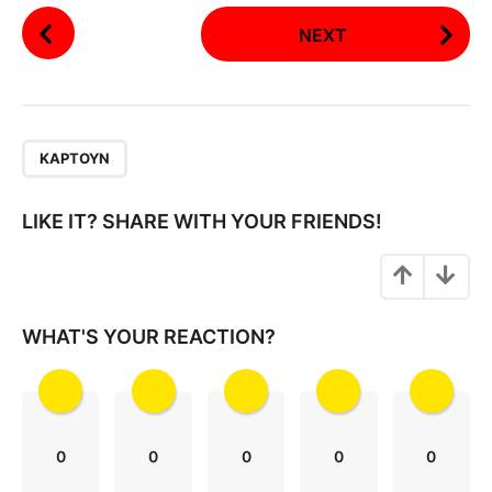
P
NEXT
o
s
t
P
a
ΚΑΡΤΟΎΝ
g
i
LIKE IT? SHARE WITH YOUR FRIENDS!
n
a
t
i
WHAT'S YOUR REACTION?
o
n
0
0
0
0
0