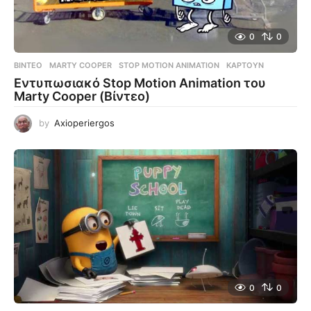
0
0
ΒΊΝΤΕΟ
MARTY COOPER
,
STOP MOTION ANIMATION
,
ΚΑΡΤΟΎΝ
Εντυπωσιακό Stop Motion Animation του
Marty Cooper (Βίντεο)
by
Axioperiergos
0
0