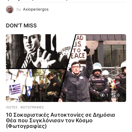
by
Axioperiergos
DON'T MISS
1
0
ΛΊΣΤΕΣ
,
ΦΩΤΟΓΡΑΦΊΕΣ
10 Σοκαριστικές Αυτοκτονίες σε Δημόσια
Θέα που Συγκλόνισαν τον Κόσμο
(Φωτογραφίες)