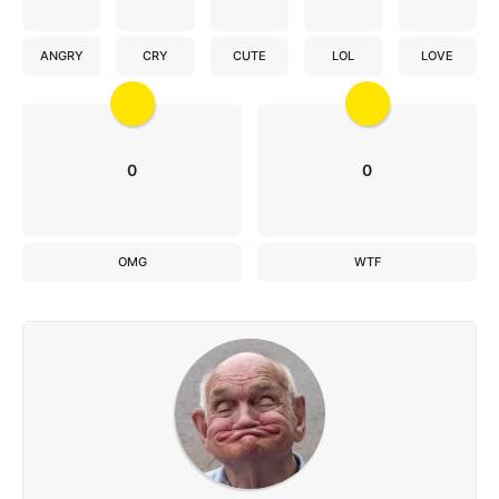
ANGRY
CRY
CUTE
LOL
LOVE
0
0
OMG
WTF