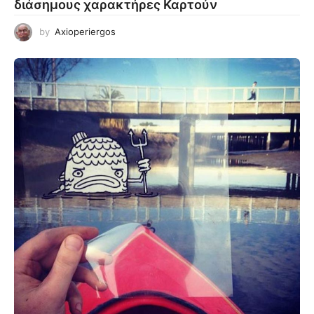
διάσημους χαρακτήρες Καρτούν
by
Axioperiergos