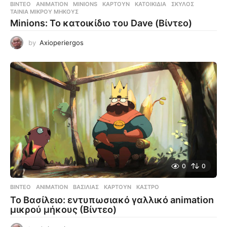
ΒΊΝΤΕΟ
ANIMATION
,
MINIONS
,
ΚΑΡΤΟΎΝ
,
ΚΑΤΟΙΚΊΔΙΑ
,
ΣΚΎΛΟΣ
,
ΤΑΙΝΊΑ ΜΙΚΡΟΎ ΜΉΚΟΥΣ
Minions: Το κατοικίδιο του Dave (Βίντεο)
by
Axioperiergos
0
0
ΒΊΝΤΕΟ
ANIMATION
,
ΒΑΣΙΛΙΆΣ
,
ΚΑΡΤΟΎΝ
,
ΚΆΣΤΡΟ
Το Βασίλειο: εντυπωσιακό γαλλικό animation
μικρού μήκους (Βίντεο)