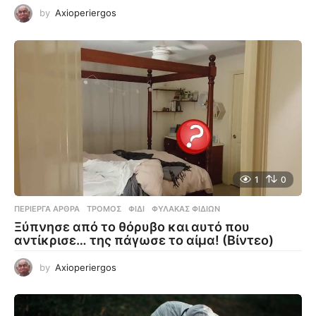
by
Axioperiergos
1
0
ΠΕΡΊΕΡΓΑ ΆΡΘΡΑ
ΤΡΌΜΟΣ
,
ΦΊΔΙ
,
ΦΎΛΑΚΑΣ ΦΙΔΙΏΝ
Ξύπνησε από το θόρυβο και αυτό που
αντίκρισε… της πάγωσε το αίμα! (Βίντεο)
by
Axioperiergos