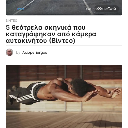
1
0
ΒΊΝΤΕΟ
5 θεότρελα σκηνικά που
καταγράφηκαν από κάμερα
αυτοκινήτου (Βίντεο)
by
Axioperiergos