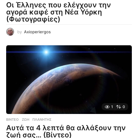
Οι Έλληνες που ελέγχουν την
αγορά καφέ στη Νέα Υόρκη
(Φωτογραφίες)
by
Axioperiergos
1
0
ΒΊΝΤΕΟ
ΖΩΉ
,
ΠΛΑΝΉΤΗΣ
Αυτά τα 4 λεπτά θα αλλάξουν την
ζωή σας… (Βίντεο)