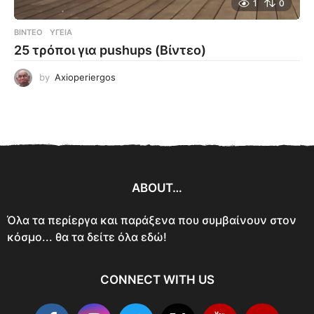
1
0
ΒΊΝΤΕΟ
ΥΓΕΊΑ
25 τρόποι για pushups (Βίντεο)
by
Axioperiergos
ABOUT…
Όλα τα περίεργα και παράξενα που συμβαίνουν στον
κόσμο... θα τα δείτε όλα εδώ!
CONNECT WITH US