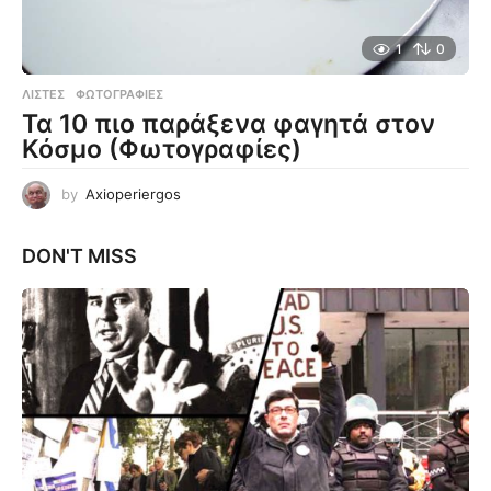
1
0
ΛΊΣΤΕΣ
,
ΦΩΤΟΓΡΑΦΊΕΣ
Τα 10 πιο παράξενα φαγητά στον
Κόσμο (Φωτογραφίες)
by
Axioperiergos
DON'T MISS