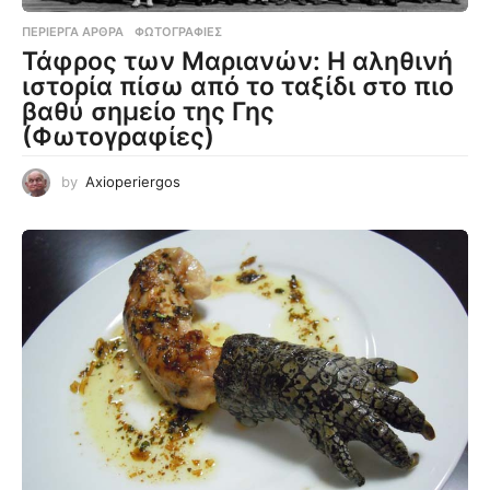
ΠΕΡΊΕΡΓΑ ΆΡΘΡΑ
,
ΦΩΤΟΓΡΑΦΊΕΣ
Τάφρος των Μαριανών: Η αληθινή
ιστορία πίσω από το ταξίδι στο πιο
βαθύ σημείο της Γης
(Φωτογραφίες)
by
Axioperiergos