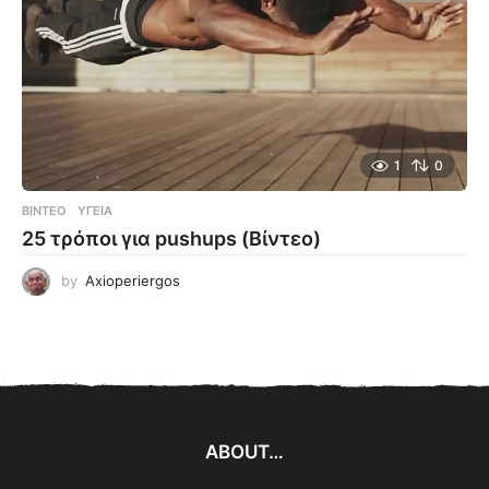
1
0
ΒΊΝΤΕΟ
ΥΓΕΊΑ
25 τρόποι για pushups (Βίντεο)
by
Axioperiergos
ABOUT…