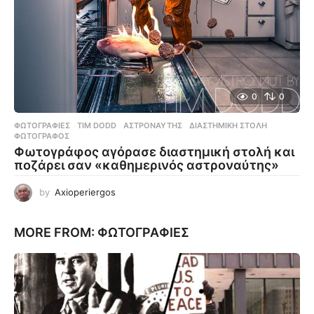
0
0
ΦΩΤΟΓΡΑΦΊΕΣ
TIM DODD
,
ΑΣΤΡΟΝΑΎΤΗΣ
,
ΔΙΑΣΤΗΜΙΚΉ ΣΤΟΛΉ
,
ΦΩΤΟΓΡΆΦΟΣ
Φωτογράφος αγόρασε διαστημική στολή και
ποζάρει σαν «καθημερινός αστροναύτης»
by
Axioperiergos
MORE FROM:
ΦΩΤΟΓΡΑΦΊΕΣ