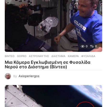
0
0
ΒΊΝΤΕΟ
GOPRO
,
ΑΣΤΡΟΝΑΎΤΗΣ
,
ΔΙΆΣΤΗΜΑ
,
ΚΆΜΕΡΑ
,
ΦΥΣΑΛΊΔΑ
Μια Κάμερα Εγκλωβισμένη σε Φυσαλίδα
Νερού στο Διάστημα (Βίντεο)
by
Axioperiergos