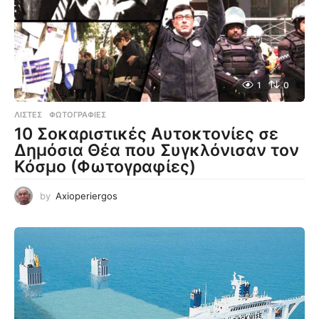
1
0
ΛΊΣΤΕΣ
,
ΦΩΤΟΓΡΑΦΊΕΣ
10 Σοκαριστικές Αυτοκτονίες σε
Δημόσια Θέα που Συγκλόνισαν τον
Κόσμο (Φωτογραφίες)
by
Axioperiergos