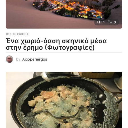
1
0
ΦΩΤΟΓΡΑΦΊΕΣ
Ένα χωριό-όαση σκηνικό μέσα
στην έρημο (Φωτογραφίες)
by
Axioperiergos