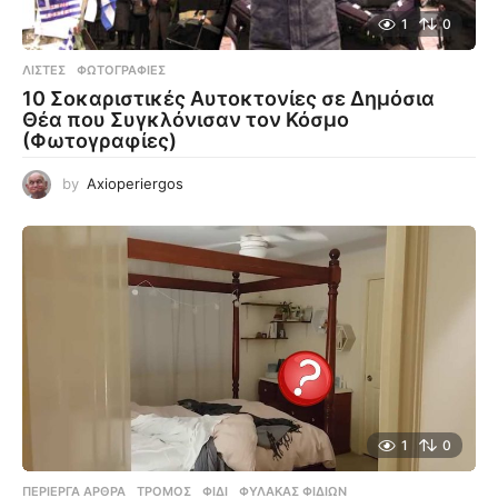
1
0
ΛΊΣΤΕΣ
,
ΦΩΤΟΓΡΑΦΊΕΣ
10 Σοκαριστικές Αυτοκτονίες σε Δημόσια
Θέα που Συγκλόνισαν τον Κόσμο
(Φωτογραφίες)
by
Axioperiergos
1
0
ΠΕΡΊΕΡΓΑ ΆΡΘΡΑ
ΤΡΌΜΟΣ
,
ΦΊΔΙ
,
ΦΎΛΑΚΑΣ ΦΙΔΙΏΝ