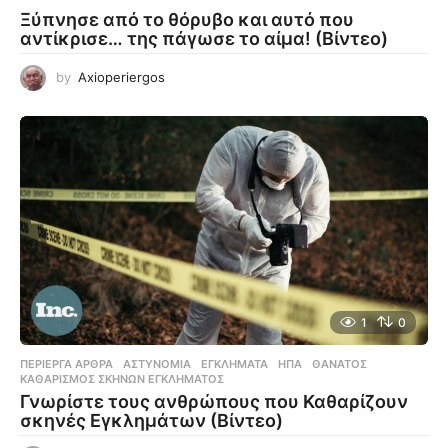
Ξύπνησε από το θόρυβο και αυτό που
αντίκρισε… της πάγωσε το αίμα! (Βίντεο)
by
Axioperiergos
1
0
ΠΕΡΊΕΡΓΑ ΆΡΘΡΑ
ΑΣΤΥΝΟΜΊΑ
,
ΕΓΚΛΉΜΑΤΑ
,
ΗΠΑ
,
ΘΆΝΑΤΟΣ
,
ΚΑΘΑΡΙΣΜΌΣ ΣΚΗΝΏΝ ΕΓΚΛΉΜΑΤΟΣ
Γνωρίστε τους ανθρώπους που Καθαρίζουν
σκηνές Εγκλημάτων (Βίντεο)