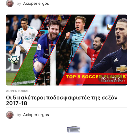
by
Axioperiergos
1
0
ADVERTORIAL
Οι 5 καλύτεροι ποδοσφαιριστές της σεζόν
2017-18
by
Axioperiergos