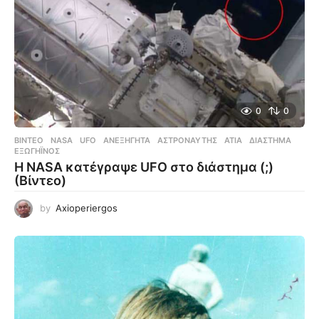
0
0
ΒΊΝΤΕΟ
NASA
,
UFO
,
ΑΝΕΞΉΓΗΤΑ
,
ΑΣΤΡΟΝΑΎΤΗΣ
,
ΑΤΙΑ
,
ΔΙΆΣΤΗΜΑ
,
ΕΞΩΓΉΙΝΟΣ
Η NASA κατέγραψε UFO στο διάστημα (;)
(Βίντεο)
by
Axioperiergos