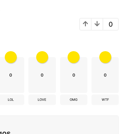
!
0
0
0
0
0
LOL
LOVE
OMG
WTF
gos