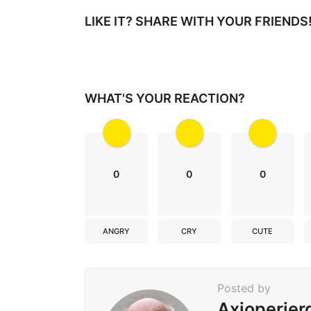
a
g
LIKE IT? SHARE WITH YOUR FRIENDS
i
n
a
WHAT'S YOUR REACTION?
t
i
o
n
0
0
0
ANGRY
CRY
CUTE
Posted by
Axioperier