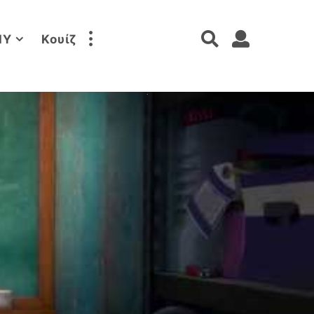
IY
Κουίζ