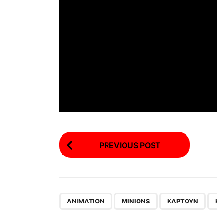
P
PREVIOUS POST
o
s
t
P
,
,
,
ANIMATION
MINIONS
ΚΑΡΤΟΎΝ