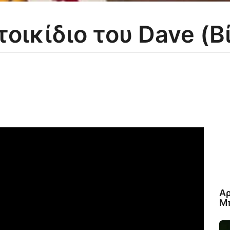
τοικίδιο του Dave (Β
Αρ
Μπ