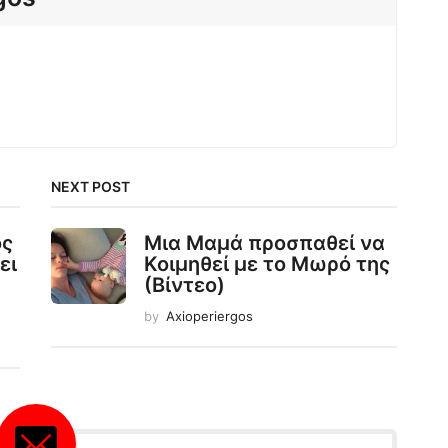
NEXT POST
ός
Μια Μαμά προσπαθεί να
ει
Κοιμηθεί με το Μωρό της
(Βίντεο)
by
Axioperiergos