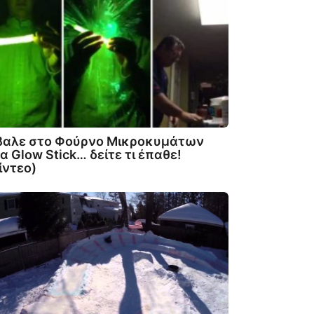
βαλε στο Φούρνο Μικροκυμάτων
α Glow Stick… δείτε τι έπαθε!
ίντεο)