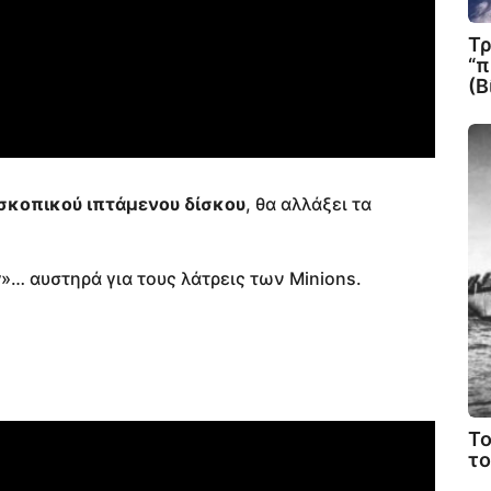
Τρ
“π
(Β
σκοπικού ιπτάμενου δίσκου
, θα αλλάξει τα
y
»… αυστηρά για τους λάτρεις των Minions.
Το
το