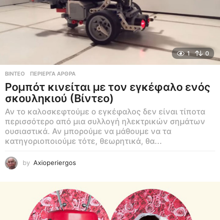
1
0
ΒΊΝΤΕΟ
,
ΠΕΡΊΕΡΓΑ ΆΡΘΡΑ
Ρομπότ κινείται με τον εγκέφαλο ενός
σκουληκιού (Βίντεο)
Αν το καλοσκεφτούμε ο εγκέφαλος δεν είναι τίποτα
περισσότερο από μια συλλογή ηλεκτρικών σημάτων
ουσιαστικά. Αν μπορούμε να μάθουμε να τα
κατηγοριοποιούμε τότε, θεωρητικά, θα...
by
Axioperiergos