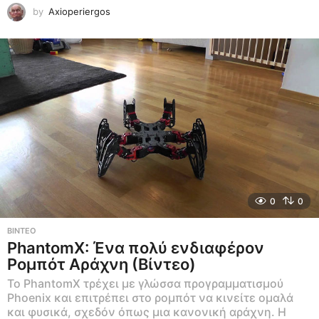
by
Axioperiergos
0
0
ΒΊΝΤΕΟ
PhantomX: Ένα πολύ ενδιαφέρον
Ρομπότ Αράχνη (Βίντεο)
Το PhantomX τρέχει με γλώσσα προγραμματισμού
Phoenix και επιτρέπει στο ρομπότ να κινείτε ομαλά
και φυσικά, σχεδόν όπως μια κανονική αράχνη. Η