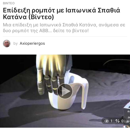
ΒΊΝΤΕΟ
Επίδειξη ρομπότ με Ιαπωνικά Σπαθιά
Κατάνα (Βίντεο)
Μια επίδειξη με Ιαπωνικά Σπαθιά Κατάνα, ανάμεσα σε
δυο ρομπότ της ABB… δείτε το βίντεο!
by
Axioperiergos
1
0