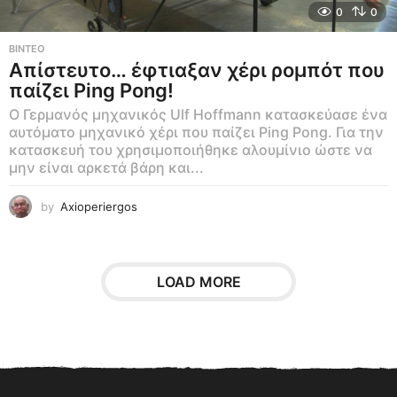
0
0
ΒΊΝΤΕΟ
Απίστευτο… έφτιαξαν χέρι ρομπότ που
παίζει Ping Pong!
Ο Γερμανός μηχανικός Ulf Hoffmann κατασκεύασε ένα
αυτόματο μηχανικό χέρι που παίζει Ping Pong. Για την
κατασκευή του χρησιμοποιήθηκε αλουμίνιο ώστε να
μην είναι αρκετά βάρη και...
by
Axioperiergos
LOAD MORE