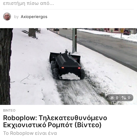
επιστήμη πίσω από...
by
Axioperiergos
0
0
ΒΊΝΤΕΟ
Roboplow: Τηλεκατευθυνόμενο
Εκχιονιστικό Ρομπότ (Βίντεο)
Το Roboplow είναι ένα