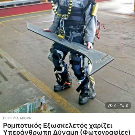
0
0
ΠΕΡΊΕΡΓΑ ΆΡΘΡΑ
Ρομποτικός Εξωσκελετός χαρίζει
Υπεράνθρωπη Δύναμη (Φωτογραφίες)