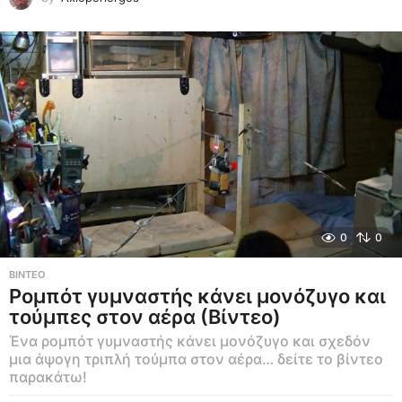
0
0
ΒΊΝΤΕΟ
Ρομπότ γυμναστής κάνει μονόζυγο και
τούμπες στον αέρα (Βίντεο)
Ένα ρομπότ γυμναστής κάνει μονόζυγο και σχεδόν
μια άψογη τριπλή τούμπα στον αέρα… δείτε το βίντεο
παρακάτω!