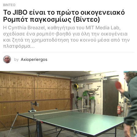
ΒΊΝΤΕΟ
To JIBO είναι το πρώτο οικογενειακό
Ρομπότ παγκοσμίως (Βίντεο)
Η Cynthia Breazel, καθηγήτρια του MIT Media Lab,
σχεδίασε ένα ρομπότ-βοηθό για όλη την οικογένεια
και ζητά τη χρηματοδότηση του κοινού μέσα από την
πλατφόρμα...
by
Axioperiergos