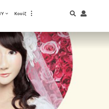
IY
Κουίζ