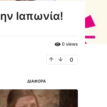
ην Ιαπωνία!
0
views
0
ΔΙΆΦΟΡΑ