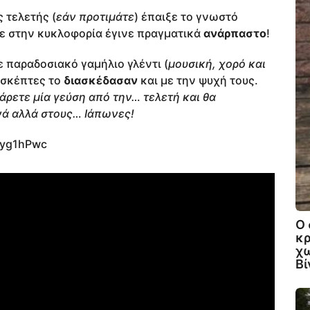
 τελετής (
εάν προτιμάτε
) έπαιξε το γνωστό
ηκε στην κυκλοφορία έγινε πραγματικά
ανάρπαστο
!
ε παραδοσιακό γαμήλιο γλέντι (
μουσική, χορό και
πισκέπτες το
διασκέδασαν
και με την ψυχή τους.
πάρετε μία γεύση από την… τελετή και θα
υνά αλλά στους… Ιάπωνες!
Nyg1hPwc
Ο 
κρ
χω
Βί