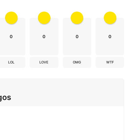
0
0
0
0
LOL
LOVE
OMG
WTF
gos