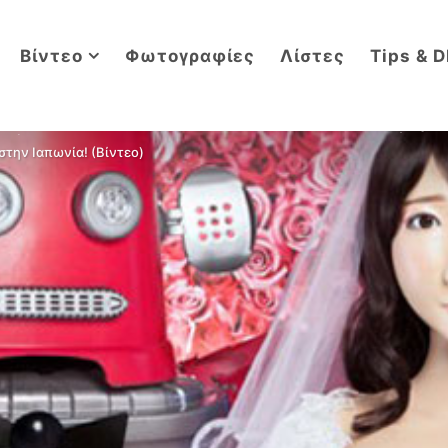
Βίντεο
Φωτογραφίες
Λίστες
Tips & D
την Ιαπωνία! (Βίντεο)