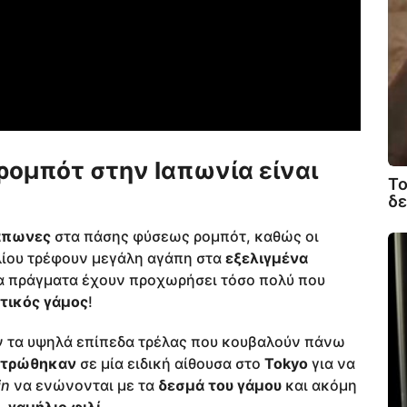
ρομπότ στην Ιαπωνία είναι
Το
δε
άπωνες
στα πάσης φύσεως ρομπότ, καθώς οι
λίου τρέφουν μεγάλη αγάπη στα
εξελιγμένα
τα πράγματα έχουν προχωρήσει τόσο πολύ που
τικός γάμος
!
αν τα υψηλά επίπεδα τρέλας που κουβαλούν πάνω
ντρώθηκαν
σε μία ειδική αίθουσα στο
Tokyo
για να
in
να ενώνονται με τα
δεσμά του γάμου
και ακόμη