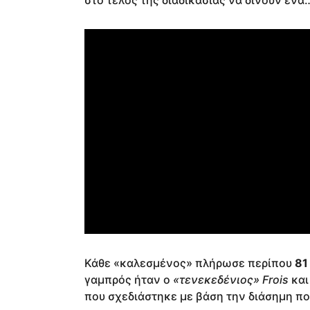
στο τέλος της διαδικασίας να δίνουν έν
Κάθε «καλεσμένος» πλήρωσε περίπου
81
γαμπρός ήταν ο
«τενεκεδένιος» Frois
και
που σχεδιάστηκε με βάση την διάσημη πο