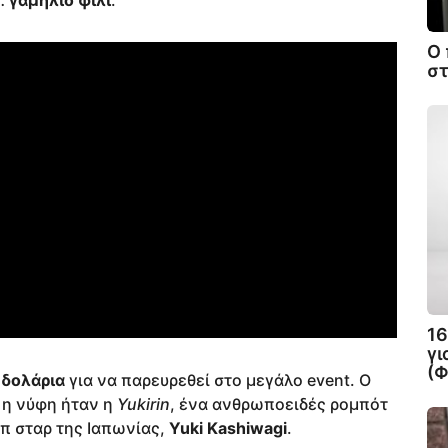
α…
γαμήλιο φιλί
.
Ο
στ
16
γι
(
 δολάρια
για να παρευρεθεί στο μεγάλο event. Ο
 η νύφη ήταν η
Yukirin
, ένα ανθρωποειδές ρομπότ
π σταρ της Ιαπωνίας,
Yuki Kashiwagi
.