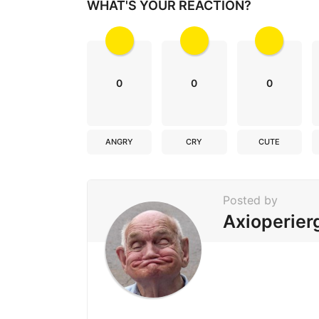
WHAT'S YOUR REACTION?
t
i
o
n
0
0
0
ANGRY
CRY
CUTE
Posted by
Axioperier