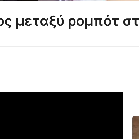
ς μεταξύ ρομπότ στ