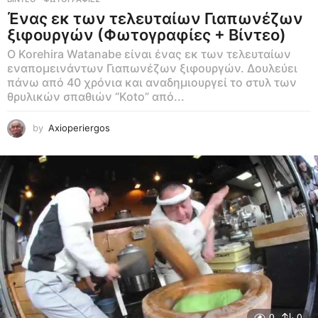
Ένας εκ των τελευταίων Γιαπωνέζων
ξιφουργών (Φωτογραφίες + Βίντεο)
Ο Korehira Watanabe είναι ένας εκ των τελευταίων
εναπομεινάντων Γιαπωνέζων ξιφουργών. Δουλεύει
πάνω από 40 χρόνια και αναδημιουργεί το στυλ των
θρυλικών σπαθιών “Koto” από...
by
Axioperiergos
0
0