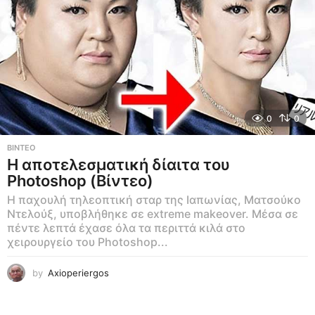
0
0
ΒΊΝΤΕΟ
Η αποτελεσματική δίαιτα του
Photoshop (Βίντεο)
Η παχουλή τηλεοπτική σταρ της Ιαπωνίας, Ματσούκο
Ντελούξ, υποβλήθηκε σε extreme makeover. Μέσα σε
πέντε λεπτά έχασε όλα τα περιττά κιλά στο
χειρουργείο του Photoshop...
by
Axioperiergos