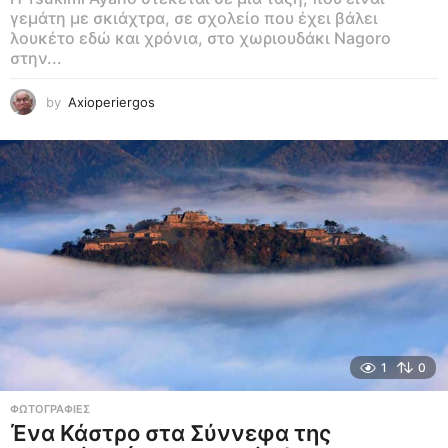
γεμάτη με σκιάχτρα, σε σχολείο που έχει βάλει
λουκέτο εδώ και χρόνια, στο χωριουδάκι Nagoro
στην...
by
Axioperiergos
1
0
ΦΩΤΟΓΡΑΦΊΕΣ
Ένα Κάστρο στα Σύννεφα της