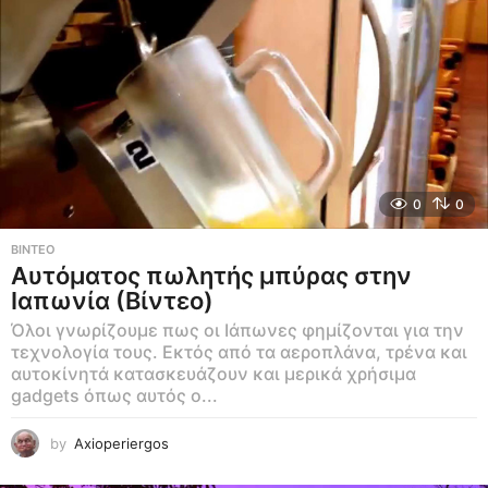
0
0
ΒΊΝΤΕΟ
Αυτόματος πωλητής μπύρας στην
Ιαπωνία (Βίντεο)
Όλοι γνωρίζουμε πως οι Ιάπωνες φημίζονται για την
τεχνολογία τους. Εκτός από τα αεροπλάνα, τρένα και
αυτοκίνητά κατασκευάζουν και μερικά χρήσιμα
gadgets όπως αυτός ο...
by
Axioperiergos