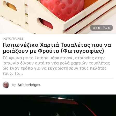
0
0
ΦΩΤΟΓΡΑΦΊΕΣ
Γιαπωνέζικα Χαρτιά Τουαλέτας που να
μοιάζουν με Φρούτα (Φωτογραφίες)
Σύμφωνα με το Latona μάρκετινγκ, εταιρείες στην
Ιαπωνία δίνουν αυτά τα νέα ρολά χαρτιών τουαλέτας
ως έναν τρόπο για να ευχαριστήσουν τους πελάτες
τους. Τα...
by
Axioperiergos