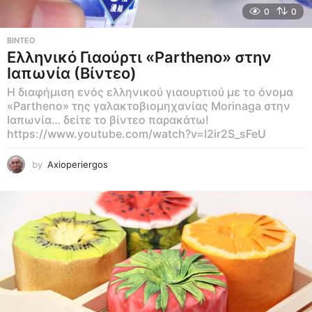
0
0
ΒΊΝΤΕΟ
Ελληνικό Γιαούρτι «Partheno» στην
Ιαπωνία (Βίντεο)
Η διαφήμιση ενός ελληνικού γιαουρτιού με το όνομα
«Partheno» της γαλακτοβιομηχανίας Morinaga στην
Ιαπωνία… δείτε το βίντεο παρακάτω!
https://www.youtube.com/watch?v=l2ir2S_sFeU
by
Axioperiergos