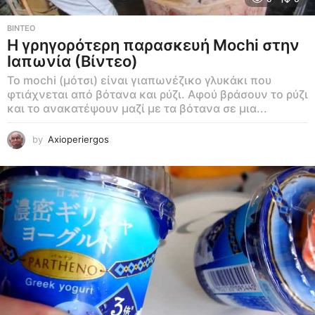
ΒΊΝΤΕΟ
Η γρηγορότερη παρασκευή Mochi στην
Ιαπωνία (Βίντεο)
Το mochi (μότσι) είναι γιαπωνέζικο γλυκάκι που
φτιάχνεται από βότανα και ρύζι. Αφού βράσουν το ρύζι
και το ανακατέψουν μαζί με τα βότανα σε μια...
by
Axioperiergos