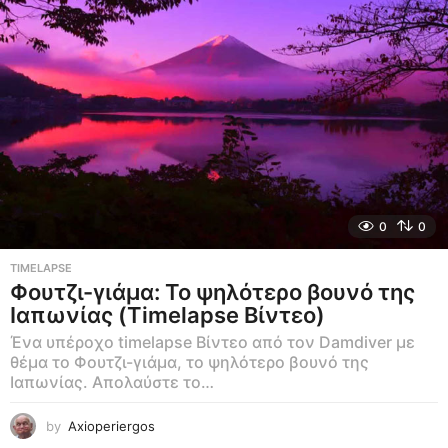
0
0
TIMELAPSE
Φουτζι-γιάμα: Το ψηλότερο βουνό της
Ιαπωνίας (Timelapse Βίντεο)
Ένα υπέροχο timelapse Βίντεο από τον Damdiver με
θέμα το Φουτζι-γιάμα, το ψηλότερο βουνό της
Ιαπωνίας. Απολαύστε το…
by
Axioperiergos