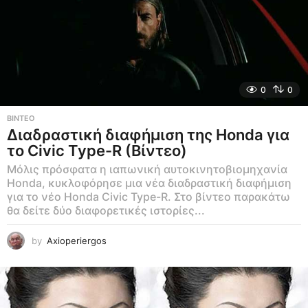
0
0
ΒΊΝΤΕΟ
Διαδραστική διαφήμιση της Honda για
το Civic Type-R (Βίντεο)
Μόλις πρόσφατα η ιαπωνική αυτοκινητοβιομηχανία
Honda, κυκλοφόρησε μια νέα διαδραστική διαφήμιση
για το νέο Honda Civic Type-R. Στο βίντεο παρακάτω
θα δείτε δύο διαφορετικές ιστορίες...
by
Axioperiergos