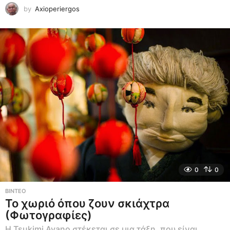
by
Axioperiergos
0
0
ΒΊΝΤΕΟ
Το χωριό όπου ζουν σκιάχτρα
(Φωτογραφίες)
Η Tsukimi Ayano στέκεται σε μια τάξη, που είναι