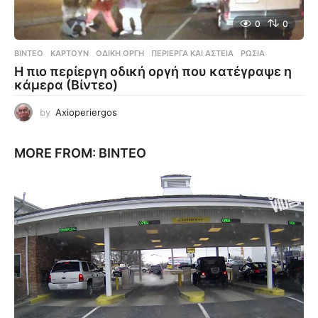
0
0
ΒΊΝΤΕΟ
ΚΑΡΤΟΎΝ
,
ΟΔΙΚΉ ΟΡΓΉ
,
ΠΕΡΊΕΡΓΑ ΚΑΙ ΑΣΤΕΊΑ
,
ΡΩΣΊΑ
Η πιο περίεργη οδική οργή που κατέγραψε η
κάμερα (Βίντεο)
by
Axioperiergos
MORE FROM:
ΒΊΝΤΕΟ