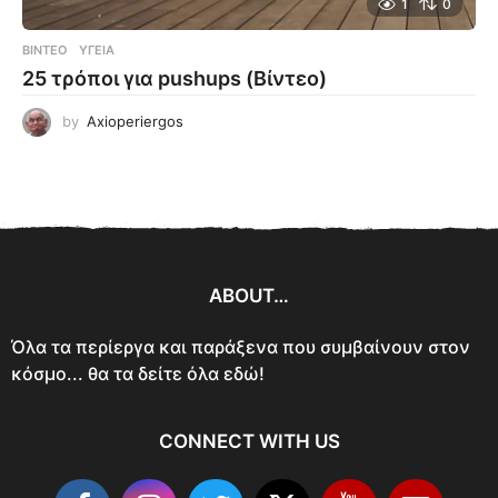
1
0
ΒΊΝΤΕΟ
ΥΓΕΊΑ
25 τρόποι για pushups (Βίντεο)
by
Axioperiergos
ABOUT…
Όλα τα περίεργα και παράξενα που συμβαίνουν στον
κόσμο... θα τα δείτε όλα εδώ!
CONNECT WITH US