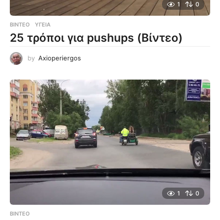
1
0
ΒΊΝΤΕΟ
ΥΓΕΊΑ
25 τρόποι για pushups (Βίντεο)
by
Axioperiergos
1
0
ΒΊΝΤΕΟ