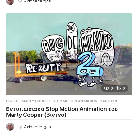
by
Axioperiergos
0
0
ΒΊΝΤΕΟ
MARTY COOPER
,
STOP MOTION ANIMATION
,
ΚΑΡΤΟΎΝ
Εντυπωσιακό Stop Motion Animation του
Marty Cooper (Βίντεο)
by
Axioperiergos