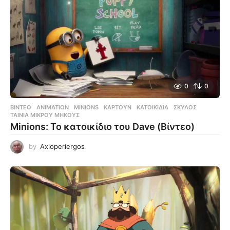
0
0
ΒΊΝΤΕΟ
ANIMATION
,
MINIONS
,
ΚΑΡΤΟΎΝ
,
ΚΑΤΟΙΚΊΔΙΑ
,
ΣΚΎΛΟΣ
,
ΤΑΙΝΊΑ ΜΙΚΡΟΎ ΜΉΚΟΥΣ
Minions: Το κατοικίδιο του Dave (Βίντεο)
by
Axioperiergos