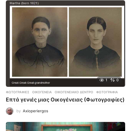
1
0
ΦΩΤΟΓΡΑΦΊΕΣ
ΟΙΚΟΓΈΝΕΙΑ
,
ΟΙΚΟΓΕΝΕΙΑΚΌ ΔΈΝΤΡΟ
,
ΦΩΤΟΓΡΑΦΊΑ
Επτά γενιές μιας Οικογένειας (Φωτογραφίες)
by
Axioperiergos