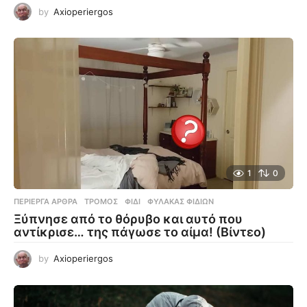
by
Axioperiergos
1
0
ΠΕΡΊΕΡΓΑ ΆΡΘΡΑ
ΤΡΌΜΟΣ
,
ΦΊΔΙ
,
ΦΎΛΑΚΑΣ ΦΙΔΙΏΝ
Ξύπνησε από το θόρυβο και αυτό που
αντίκρισε… της πάγωσε το αίμα! (Βίντεο)
by
Axioperiergos