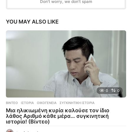
Don't worry, we don't spam
YOU MAY ALSO LIKE
0
0
ΒΊΝΤΕΟ
ΙΣΤΟΡΊΑ
,
ΟΙΚΟΓΈΝΕΙΑ
,
ΣΥΓΚΙΝΗΤΙΚΉ ΙΣΤΟΡΊΑ
Μια ηλικιωμένη κυρία καλούσε τον ίδιο
λάθος Αριθμό κάθε μέρα… συγκινητική
ιστορία! (Βίντεο)