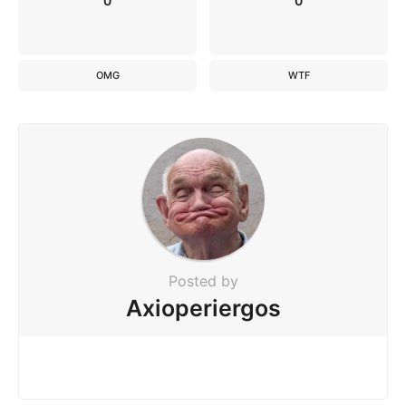
0
0
OMG
WTF
Posted by
Axioperiergos