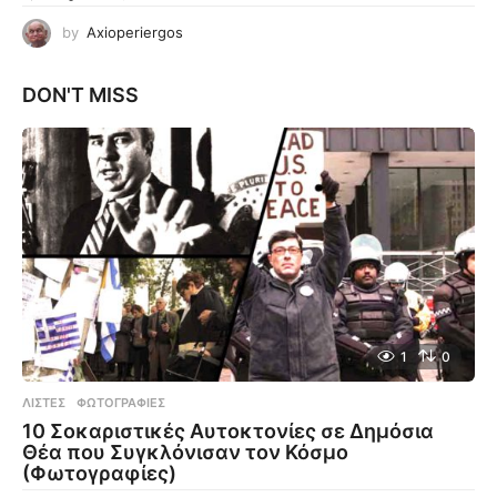
by
Axioperiergos
DON'T MISS
1
0
ΛΊΣΤΕΣ
,
ΦΩΤΟΓΡΑΦΊΕΣ
10 Σοκαριστικές Αυτοκτονίες σε Δημόσια
Θέα που Συγκλόνισαν τον Κόσμο
(Φωτογραφίες)