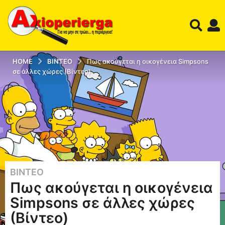
HOME
ΒΊΝΤΕΟ
Πως ακούγεται η οικογένεια Simpsons
σε άλλες χώρες (Βίντεο)
ΒΊΝΤΕΟ
1
Πως ακούγεται η οικογένεια
2
έ
Simpsons σε άλλες χώρες
τ
(Βίντεο)
η