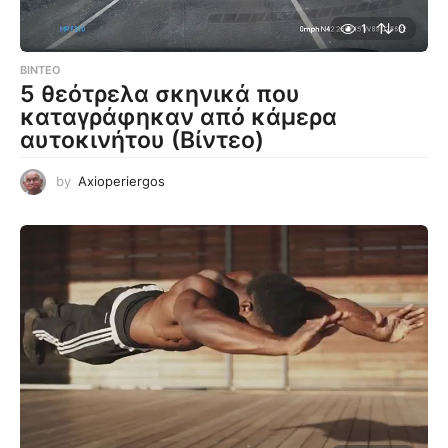
1
0
ΒΊΝΤΕΟ
5 θεότρελα σκηνικά που
καταγράφηκαν από κάμερα
αυτοκινήτου (Βίντεο)
by
Axioperiergos