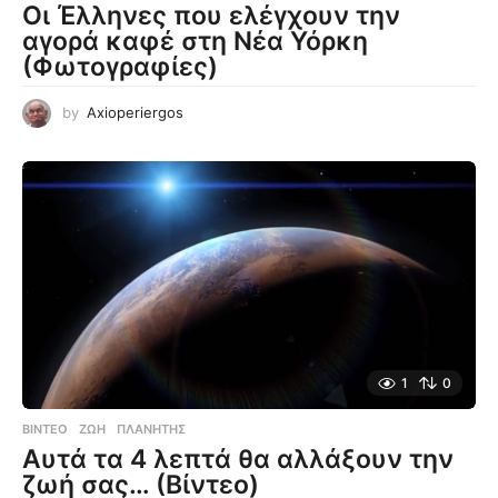
Οι Έλληνες που ελέγχουν την
αγορά καφέ στη Νέα Υόρκη
(Φωτογραφίες)
by
Axioperiergos
1
0
ΒΊΝΤΕΟ
ΖΩΉ
,
ΠΛΑΝΉΤΗΣ
Αυτά τα 4 λεπτά θα αλλάξουν την
ζωή σας… (Βίντεο)