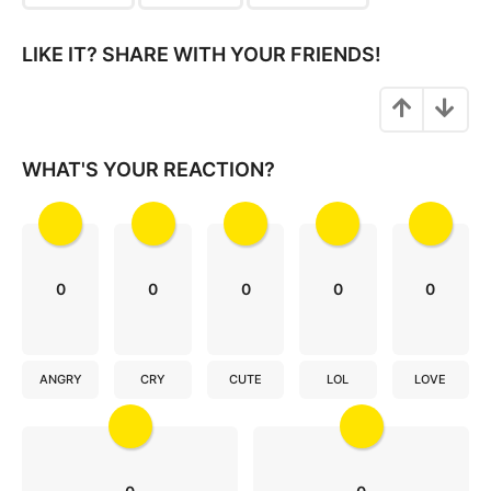
g
i
LIKE IT? SHARE WITH YOUR FRIENDS!
n
a
t
i
WHAT'S YOUR REACTION?
o
n
0
0
0
0
0
ANGRY
CRY
CUTE
LOL
LOVE