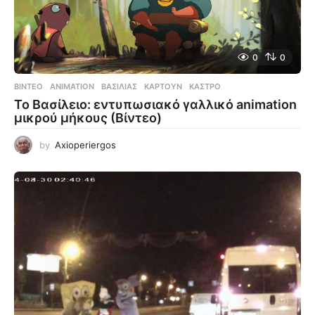
0
0
ΒΊΝΤΕΟ
ANIMATION
,
ΒΑΣΙΛΙΆΣ
,
ΚΑΡΤΟΎΝ
,
ΚΆΣΤΡΟ
Το Βασίλειο: εντυπωσιακό γαλλικό animation
μικρού μήκους (Βίντεο)
by
Axioperiergos