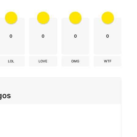
0
0
0
0
LOL
LOVE
OMG
WTF
gos