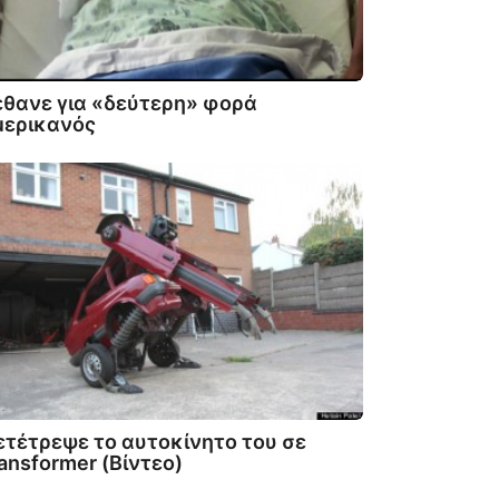
θανε για «δεύτερη» φορά
μερικανός
τέτρεψε το αυτοκίνητο του σε
ansformer (Βίντεο)