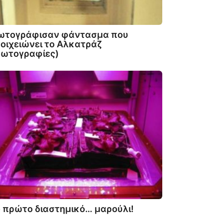
ωτογράφισαν φάντασμα που
οιχειώνει το Αλκατράζ
Φωτογραφίες)
 πρώτο διαστημικό… μαρούλι!