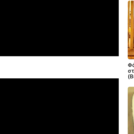
Φά
στ
(Β