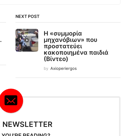
NEXT POST
α
Η «συμμορία
.
μηχανόβιων» που
προστατεύει
κακοποιημένα παιδιά
(Βίντεο)
by
Axioperiergos
E NEWSLETTER
 YOU'RE READING?