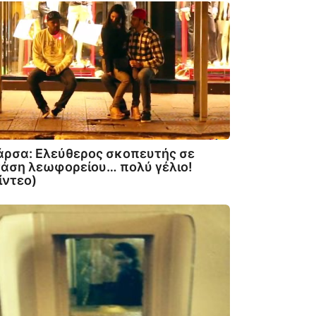
ρσα: Ελεύθερος σκοπευτής σε
άση λεωφορείου… πολύ γέλιο!
ίντεο)