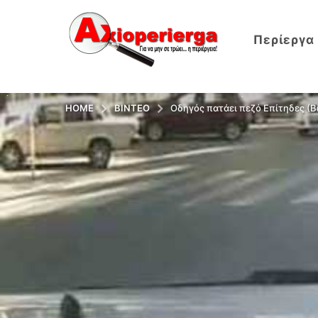
Περίεργα
HOME
ΒΊΝΤΕΟ
Οδηγός πατάει πεζό Επίτηδες (Β