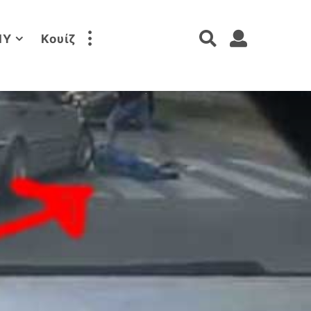
IY
Κουίζ