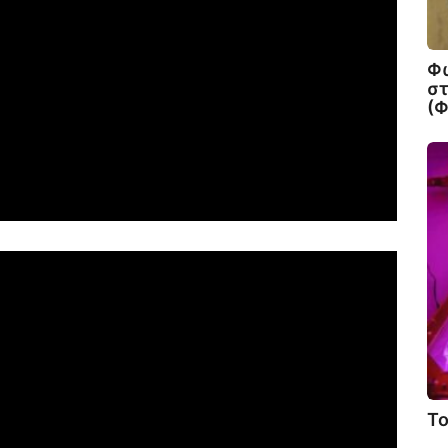
Φ
στ
(
Το