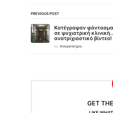
PREVIOUS POST
Κατέγραψαν φάντασμ
σε ψυχιατρική κλινική..
ανατριχιαστικό βίντεο!
by
Axioperiergos
GET TH
LIKE WHAT