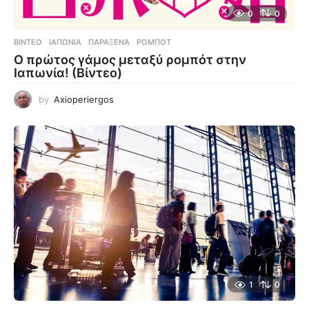
0
0
ΒΊΝΤΕΟ
ΙΑΠΩΝΊΑ
,
ΠΑΡΆΞΕΝΑ
,
ΡΟΜΠΌΤ
Ο πρώτος γάμος μεταξύ ρομπότ στην
Ιαπωνία! (Βίντεο)
by
Axioperiergos
1
0