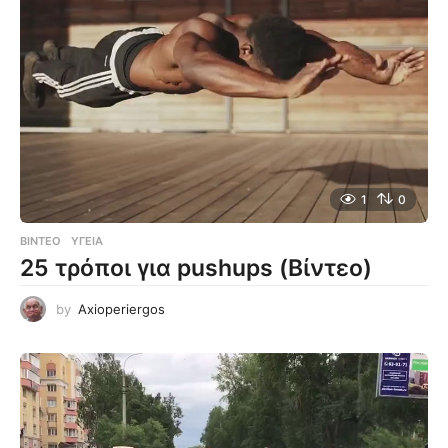
1
0
ΒΊΝΤΕΟ
ΥΓΕΊΑ
25 τρόποι για pushups (Βίντεο)
by
Axioperiergos