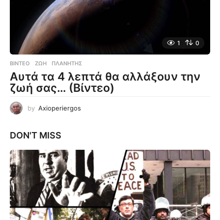
1
0
ΒΊΝΤΕΟ
ΖΩΉ
,
ΠΛΑΝΉΤΗΣ
Αυτά τα 4 λεπτά θα αλλάξουν την
ζωή σας… (Βίντεο)
by
Axioperiergos
DON'T MISS