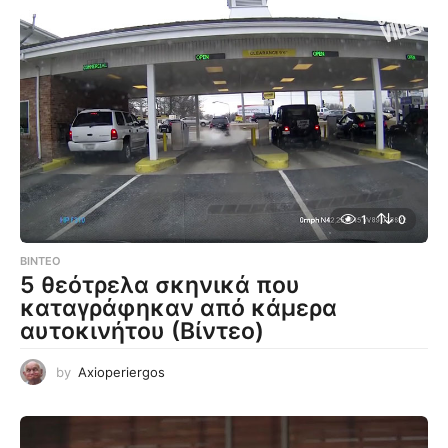
1
0
ΒΊΝΤΕΟ
5 θεότρελα σκηνικά που
καταγράφηκαν από κάμερα
αυτοκινήτου (Βίντεο)
by
Axioperiergos