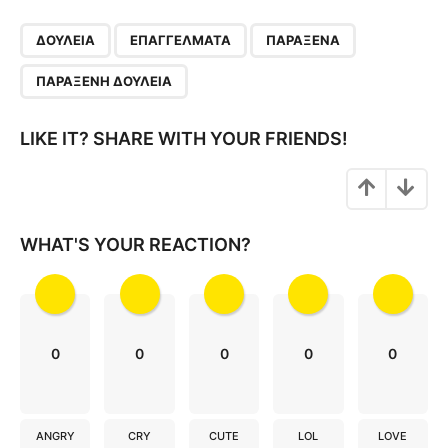
P
,
,
,
a
ΔΟΥΛΕΙΆ
ΕΠΑΓΓΈΛΜΑΤΑ
ΠΑΡΆΞΕΝΑ
g
ΠΑΡΆΞΕΝΗ ΔΟΥΛΕΙΆ
i
n
LIKE IT? SHARE WITH YOUR FRIENDS!
a
t
i
o
WHAT'S YOUR REACTION?
n
0
0
0
0
0
ANGRY
CRY
CUTE
LOL
LOVE