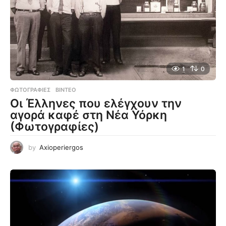
1
0
ΦΩΤΟΓΡΑΦΊΕΣ
,
ΒΊΝΤΕΟ
Οι Έλληνες που ελέγχουν την
αγορά καφέ στη Νέα Υόρκη
(Φωτογραφίες)
by
Axioperiergos