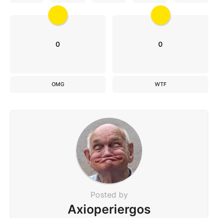
0
0
OMG
WTF
Posted by
Axioperiergos