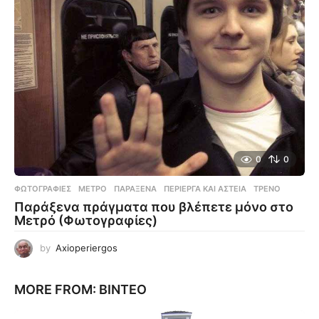
0
0
ΦΩΤΟΓΡΑΦΊΕΣ
ΜΕΤΡΌ
,
ΠΑΡΆΞΕΝΑ
,
ΠΕΡΊΕΡΓΑ ΚΑΙ ΑΣΤΕΊΑ
,
ΤΡΈΝΟ
Παράξενα πράγματα που βλέπετε μόνο στο
Μετρό (Φωτογραφίες)
by
Axioperiergos
MORE FROM:
ΒΊΝΤΕΟ