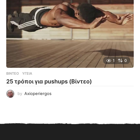
1
0
ΒΊΝΤΕΟ
ΥΓΕΊΑ
25 τρόποι για pushups (Βίντεο)
by
Axioperiergos