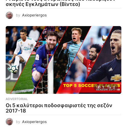
σκηνές Εγκλημάτων (Βίντεο)
by
Axioperiergos
1
0
ADVERTORIAL
Οι 5 καλύτεροι ποδοσφαιριστές της σεζόν
2017-18
by
Axioperiergos