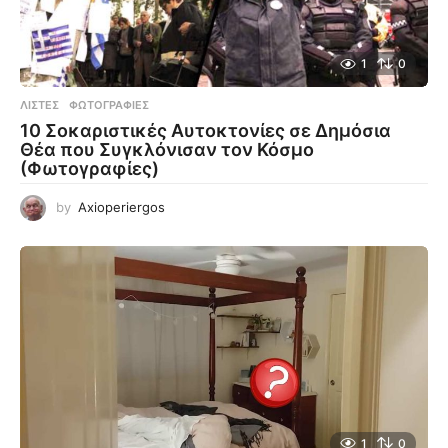
1
0
ΛΊΣΤΕΣ
,
ΦΩΤΟΓΡΑΦΊΕΣ
10 Σοκαριστικές Αυτοκτονίες σε Δημόσια
Θέα που Συγκλόνισαν τον Κόσμο
(Φωτογραφίες)
by
Axioperiergos
1
0