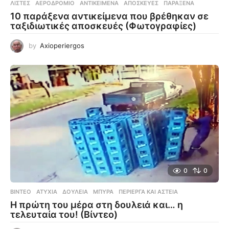
ΛΊΣΤΕΣ
ΑΕΡΟΔΡΌΜΙΟ
,
ΑΝΤΙΚΕΊΜΕΝΑ
,
ΑΠΟΣΚΕΥΈΣ
,
ΠΑΡΆΞΕΝΑ
10 παράξενα αντικείμενα που βρέθηκαν σε
ταξιδιωτικές αποσκευές (Φωτογραφίες)
by
Axioperiergos
0
0
ΒΊΝΤΕΟ
ΑΤΥΧΊΑ
,
ΔΟΥΛΕΙΆ
,
ΜΠΎΡΑ
,
ΠΕΡΊΕΡΓΑ ΚΑΙ ΑΣΤΕΊΑ
Η πρώτη του μέρα στη δουλειά και… η
τελευταία του! (Βίντεο)