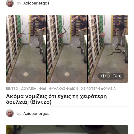
by
Axioperiergos
0
0
ΒΊΝΤΕΟ
ΔΟΥΛΕΙΆ
,
ΦΊΔΙ
,
ΦΎΛΑΚΑΣ ΦΙΔΙΏΝ
,
ΧΕΙΡΌΤΕΡΗ ΔΟΥΛΕΙΆ
Ακόμα νομίζεις ότι έχεις τη χειρότερη
δουλειά; (Βίντεο)
by
Axioperiergos