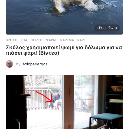
0
0
ΒΊΝΤΕΟ
ΖΏΑ
,
ΣΚΎΛΟΣ
,
ΨΑΡΆΣ
,
ΨΆΡΕΜΑ
,
ΨΆΡΙ
Σκύλος χρησιμοποιεί ψωμί για δόλωμα για να
πιάσει ψάρι! (Βίντεο)
by
Axioperiergos