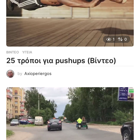
1
0
ΒΊΝΤΕΟ
ΥΓΕΊΑ
25 τρόποι για pushups (Βίντεο)
by
Axioperiergos