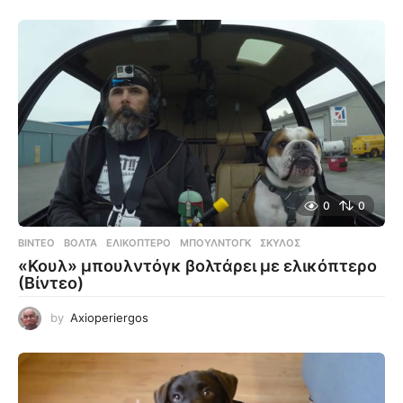
0
0
ΒΊΝΤΕΟ
ΒΌΛΤΑ
,
ΕΛΙΚΌΠΤΕΡΟ
,
ΜΠΟΥΛΝΤΌΓΚ
,
ΣΚΎΛΟΣ
«Κουλ» μπουλντόγκ βολτάρει με ελικόπτερο
(Βίντεο)
by
Axioperiergos