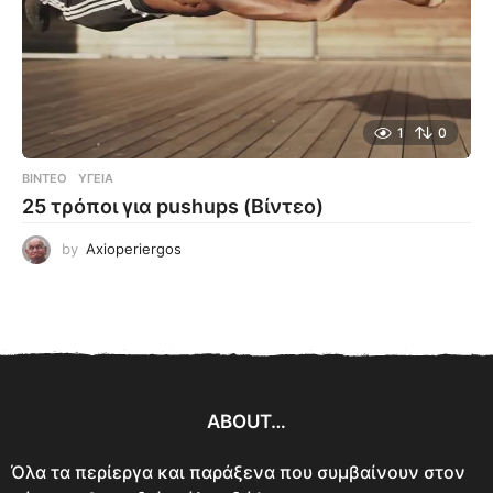
1
0
ΒΊΝΤΕΟ
ΥΓΕΊΑ
25 τρόποι για pushups (Βίντεο)
by
Axioperiergos
ABOUT…
Όλα τα περίεργα και παράξενα που συμβαίνουν στον