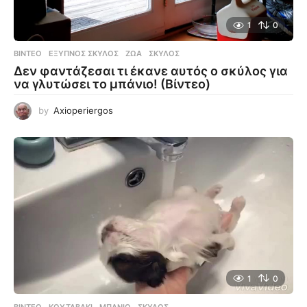
1
0
ΒΊΝΤΕΟ
ΈΞΥΠΝΟΣ ΣΚΎΛΟΣ
,
ΖΏΑ
,
ΣΚΎΛΟΣ
Δεν φαντάζεσαι τι έκανε αυτός ο σκύλος για
να γλυτώσει το μπάνιο! (Βίντεο)
by
Axioperiergos
1
0
ΒΊΝΤΕΟ
ΚΟΥΤΑΒΆΚΙ
,
ΜΠΆΝΙΟ
,
ΣΚΎΛΟΣ