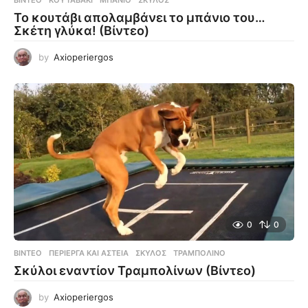
To κουτάβι απολαμβάνει το μπάνιο του…
Σκέτη γλύκα! (Βίντεο)
by
Axioperiergos
0
0
ΒΊΝΤΕΟ
ΠΕΡΊΕΡΓΑ ΚΑΙ ΑΣΤΕΊΑ
,
ΣΚΎΛΟΣ
,
ΤΡΑΜΠΟΛΊΝΟ
Σκύλοι εναντίον Τραμπολίνων (Βίντεο)
by
Axioperiergos