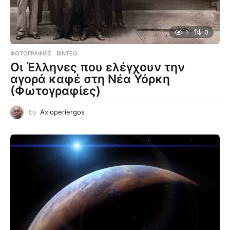
1
0
ΦΩΤΟΓΡΑΦΊΕΣ
,
ΒΊΝΤΕΟ
Οι Έλληνες που ελέγχουν την
αγορά καφέ στη Νέα Υόρκη
(Φωτογραφίες)
by
Axioperiergos