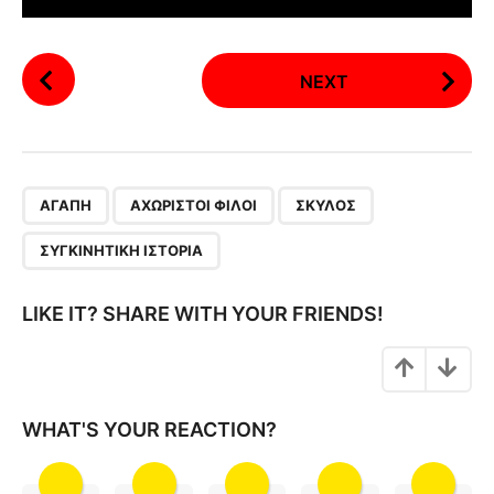
P
NEXT
o
s
t
P
,
,
,
a
ΑΓΆΠΗ
ΑΧΏΡΙΣΤΟΙ ΦΊΛΟΙ
ΣΚΎΛΟΣ
g
ΣΥΓΚΙΝΗΤΙΚΉ ΙΣΤΟΡΊΑ
i
n
LIKE IT? SHARE WITH YOUR FRIENDS!
a
t
i
o
WHAT'S YOUR REACTION?
n