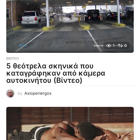
1
0
ΒΊΝΤΕΟ
5 θεότρελα σκηνικά που
καταγράφηκαν από κάμερα
αυτοκινήτου (Βίντεο)
by
Axioperiergos