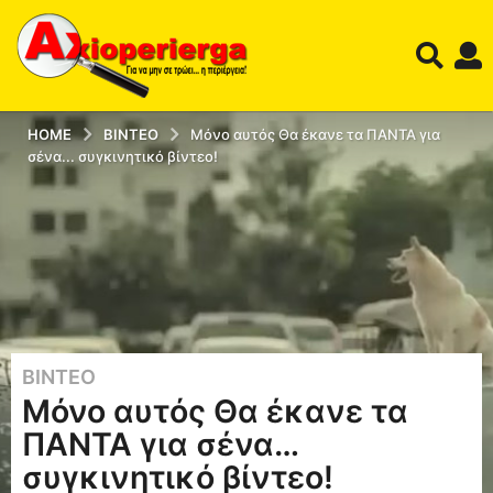
HOME
ΒΊΝΤΕΟ
Μόνο αυτός Θα έκανε τα ΠΑΝΤΑ για
σένα... συγκινητικό βίντεο!
ΒΊΝΤΕΟ
1
Μόνο αυτός Θα έκανε τα
1
έ
ΠΑΝΤΑ για σένα…
τ
συγκινητικό βίντεο!
η