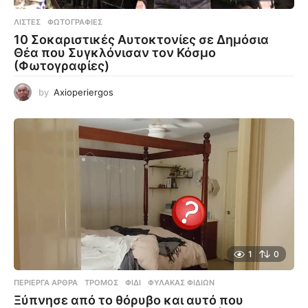
ΛΊΣΤΕΣ
,
ΦΩΤΟΓΡΑΦΊΕΣ
10 Σοκαριστικές Αυτοκτονίες σε Δημόσια
Θέα που Συγκλόνισαν τον Κόσμο
(Φωτογραφίες)
by
Axioperiergos
1
0
ΠΕΡΊΕΡΓΑ ΆΡΘΡΑ
ΤΡΌΜΟΣ
,
ΦΊΔΙ
,
ΦΎΛΑΚΑΣ ΦΙΔΙΏΝ
Ξύπνησε από το θόρυβο και αυτό που