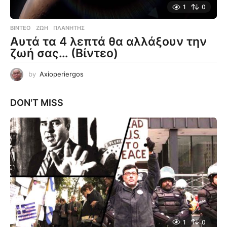
1
0
ΒΊΝΤΕΟ
ΖΩΉ
,
ΠΛΑΝΉΤΗΣ
Αυτά τα 4 λεπτά θα αλλάξουν την
ζωή σας… (Βίντεο)
by
Axioperiergos
DON'T MISS
1
0