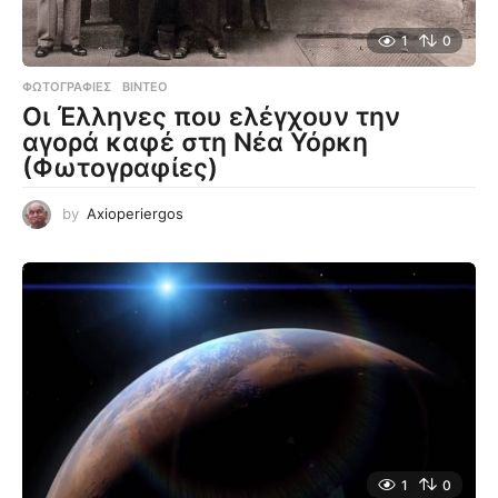
1
0
ΦΩΤΟΓΡΑΦΊΕΣ
,
ΒΊΝΤΕΟ
Οι Έλληνες που ελέγχουν την
αγορά καφέ στη Νέα Υόρκη
(Φωτογραφίες)
by
Axioperiergos
1
0