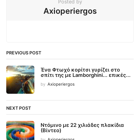
Posted by
Axioperiergos
PREVIOUS POST
Ένα Φτωχό κορίτσι γυρίζει στο
σπίτι της με Lamborghini... επικές...
by
Axioperiergos
NEXT POST
Ντόμινο με 22 χιλιάδες πλακίδια
(Βίντεο)
by
Axioperiergos