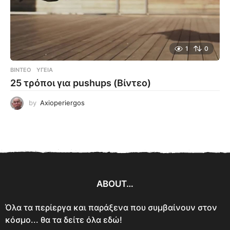
1
0
ΒΊΝΤΕΟ
ΥΓΕΊΑ
25 τρόποι για pushups (Βίντεο)
by
Axioperiergos
ABOUT…
Όλα τα περίεργα και παράξενα που συμβαίνουν στον
κόσμο... θα τα δείτε όλα εδώ!