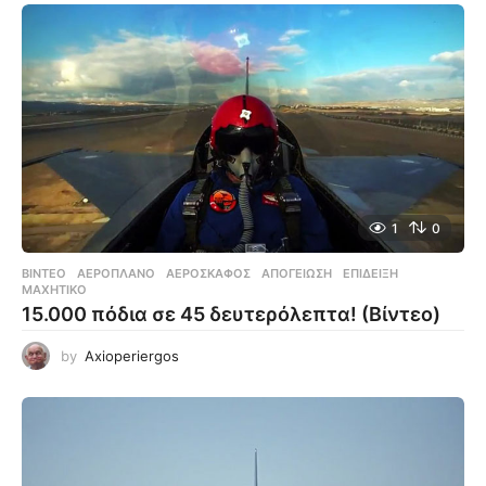
1
0
ΒΊΝΤΕΟ
ΑΕΡΟΠΛΆΝΟ
,
ΑΕΡΟΣΚΆΦΟΣ
,
ΑΠΟΓΕΊΩΣΗ
,
ΕΠΊΔΕΙΞΗ
,
ΜΑΧΗΤΙΚΌ
15.000 πόδια σε 45 δευτερόλεπτα! (Βίντεο)
by
Axioperiergos