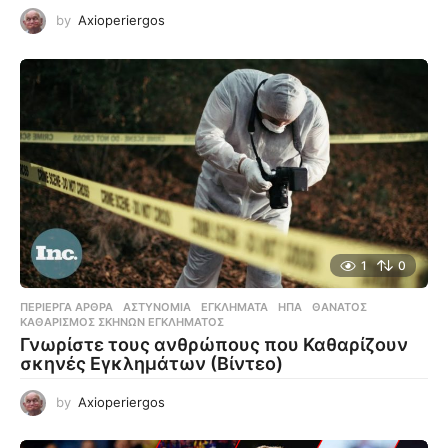
by
Axioperiergos
1
0
ΠΕΡΊΕΡΓΑ ΆΡΘΡΑ
ΑΣΤΥΝΟΜΊΑ
,
ΕΓΚΛΉΜΑΤΑ
,
ΗΠΑ
,
ΘΆΝΑΤΟΣ
,
ΚΑΘΑΡΙΣΜΌΣ ΣΚΗΝΏΝ ΕΓΚΛΉΜΑΤΟΣ
Γνωρίστε τους ανθρώπους που Καθαρίζουν
σκηνές Εγκλημάτων (Βίντεο)
by
Axioperiergos