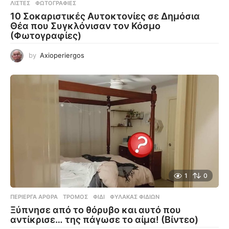
ΛΊΣΤΕΣ
,
ΦΩΤΟΓΡΑΦΊΕΣ
10 Σοκαριστικές Αυτοκτονίες σε Δημόσια
Θέα που Συγκλόνισαν τον Κόσμο
(Φωτογραφίες)
by
Axioperiergos
1
0
ΠΕΡΊΕΡΓΑ ΆΡΘΡΑ
ΤΡΌΜΟΣ
,
ΦΊΔΙ
,
ΦΎΛΑΚΑΣ ΦΙΔΙΏΝ
Ξύπνησε από το θόρυβο και αυτό που
αντίκρισε… της πάγωσε το αίμα! (Βίντεο)