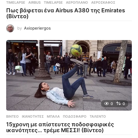
TIMELAPSE
AIRBUS
,
TIMELAPSE
,
ΑΕΡΟΠΛΆΝΟ
,
ΑΕΡΟΣΚΆΦΟΣ
Πως βάφεται ένα Airbus A380 της Emirates
(Βίντεο)
by
Axioperiergos
0
0
ΒΊΝΤΕΟ
ΙΚΑΝΌΤΗΤΕΣ
,
ΜΠΆΛΑ
,
ΠΟΔΌΣΦΑΙΡΟ
,
ΤΑΛΈΝΤΟ
15χρονη με απίστευτες ποδοσφαιρικές
ικανότητες… τρέμε ΜΕΣΣΙ! (Βίντεο)