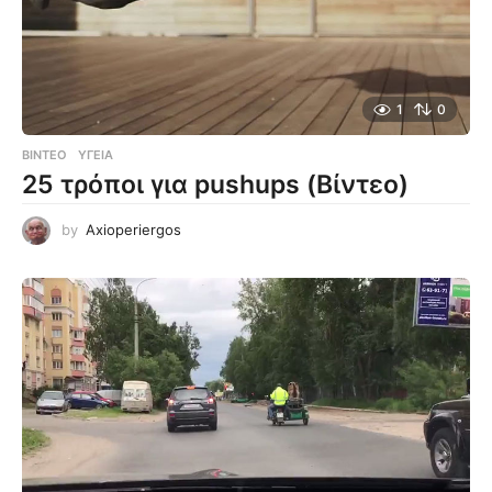
1
0
ΒΊΝΤΕΟ
ΥΓΕΊΑ
25 τρόποι για pushups (Βίντεο)
by
Axioperiergos