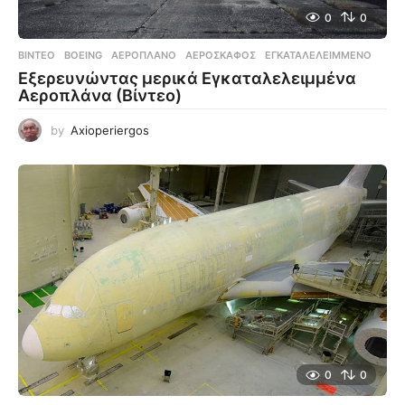
0
0
ΒΊΝΤΕΟ
BOEING
,
ΑΕΡΟΠΛΆΝΟ
,
ΑΕΡΟΣΚΆΦΟΣ
,
ΕΓΚΑΤΑΛΕΛΕΙΜΜΈΝΟ
Εξερευνώντας μερικά Εγκαταλελειμμένα
Αεροπλάνα (Βίντεο)
by
Axioperiergos
0
0