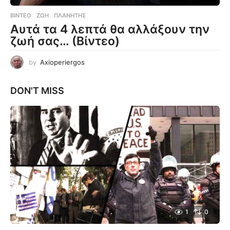
ΒΊΝΤΕΟ
ΖΩΉ
,
ΠΛΑΝΉΤΗΣ
Αυτά τα 4 λεπτά θα αλλάξουν την
ζωή σας… (Βίντεο)
by
Axioperiergos
DON'T MISS
1
0