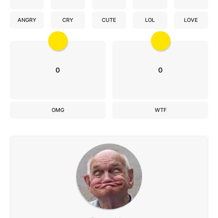
ANGRY
CRY
CUTE
LOL
LOVE
0
0
OMG
WTF