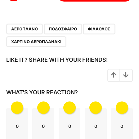
s
t
P
,
,
,
a
ΑΕΡΟΠΛΆΝΟ
ΠΟΔΌΣΦΑΙΡΟ
ΦΊΛΑΘΛΟΣ
g
ΧΆΡΤΙΝΟ ΑΕΡΟΠΛΑΝΆΚΙ
i
n
LIKE IT? SHARE WITH YOUR FRIENDS!
a
t
i
o
WHAT'S YOUR REACTION?
n
0
0
0
0
0