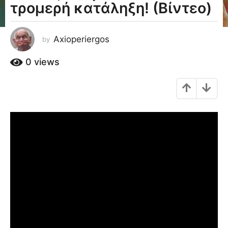
τρομερή κατάληξη! (Βίντεο)
a
g
o
Axioperiergos
by
1
0
0
views
έ
τ
η
a
g
o