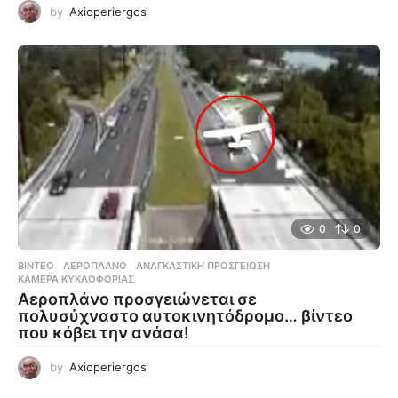
by
Axioperiergos
0
0
ΒΊΝΤΕΟ
ΑΕΡΟΠΛΆΝΟ
,
ΑΝΑΓΚΑΣΤΙΚΉ ΠΡΟΣΓΕΊΩΣΗ
,
ΚΆΜΕΡΑ ΚΥΚΛΟΦΟΡΊΑΣ
Αεροπλάνο προσγειώνεται σε
πολυσύχναστο αυτοκινητόδρομο… βίντεο
που κόβει την ανάσα!
by
Axioperiergos