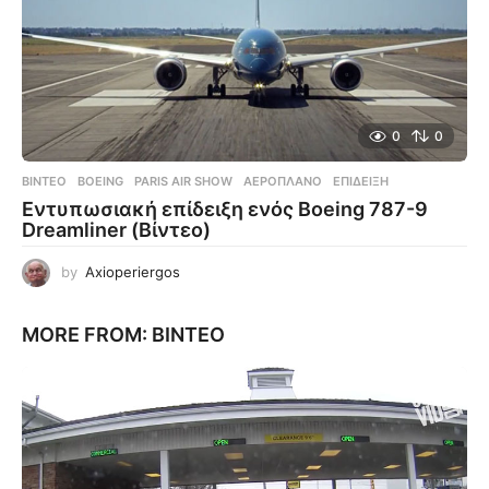
0
0
ΒΊΝΤΕΟ
BOEING
,
PARIS AIR SHOW
,
ΑΕΡΟΠΛΆΝΟ
,
ΕΠΊΔΕΙΞΗ
Εντυπωσιακή επίδειξη ενός Boeing 787-9
Dreamliner (Βίντεο)
by
Axioperiergos
MORE FROM:
ΒΊΝΤΕΟ