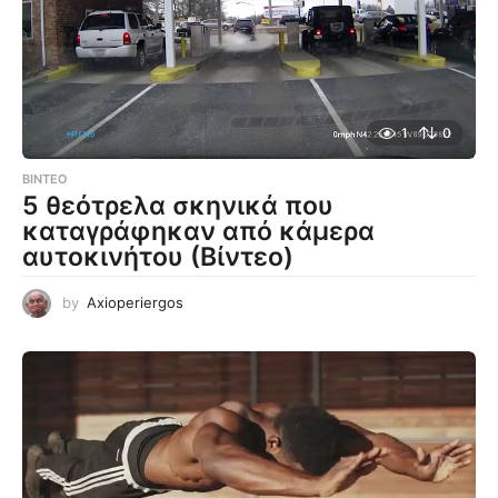
1
0
ΒΊΝΤΕΟ
5 θεότρελα σκηνικά που
καταγράφηκαν από κάμερα
αυτοκινήτου (Βίντεο)
by
Axioperiergos