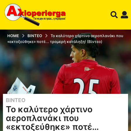
HOME
ΒΊΝΤΕΟ
Το καλύτερο χάρτινο αεροπλανάκι που
«εκτοξεύθηκε» ποτέ... τρομερή κατάληξη! (Βίντεο)
ΒΊΝΤΕΟ
1
Το καλύτερο χάρτινο
2
έ
αεροπλανάκι που
τ
«εκτοξεύθηκε» ποτέ…
η