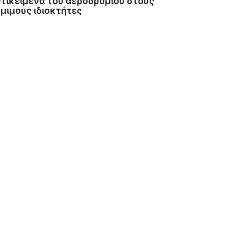
τικείμενα του αεροδρομίου στους
μιμους ιδιοκτήτες