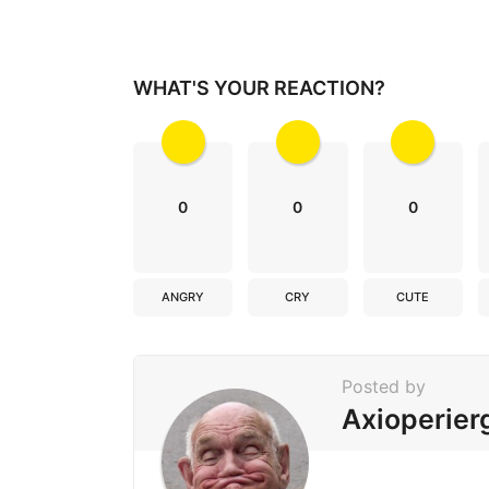
i
n
a
WHAT'S YOUR REACTION?
t
i
o
n
0
0
0
ANGRY
CRY
CUTE
Posted by
Axioperier