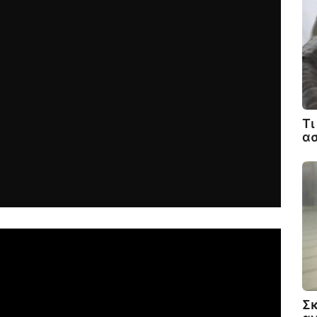
Τι
α
Σκ