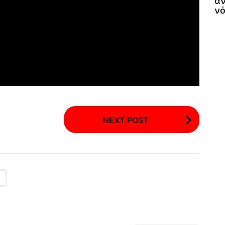
αν
νό
NEXT POST
!