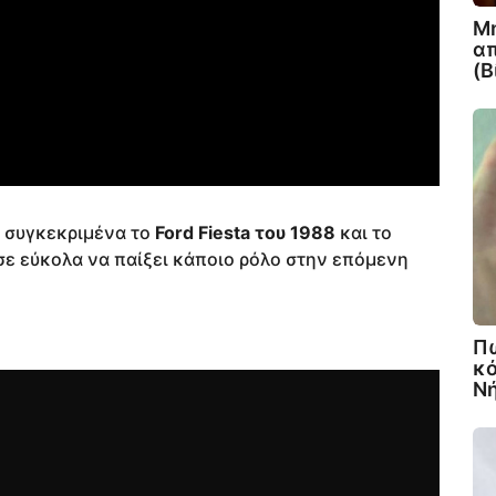
Μη
απ
(Β
, συγκεκριμένα το
Ford Fiesta του 1988
και το
σε εύκολα να παίξει κάποιο ρόλο στην επόμενη
Πω
κό
Νή