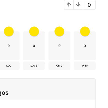
0
0
0
0
0
LOL
LOVE
OMG
WTF
gos