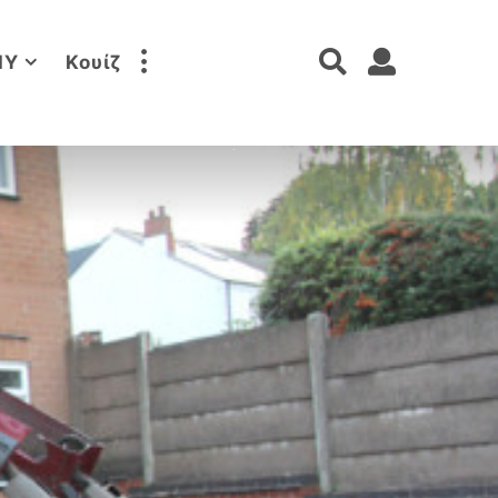
IY
Κουίζ