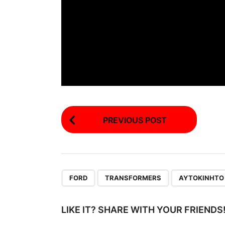
P
PREVIOUS POST
o
s
t
P
,
,
FORD
TRANSFORMERS
ΑΥΤΟΚΊΝΗΤΟ
a
g
LIKE IT? SHARE WITH YOUR FRIENDS