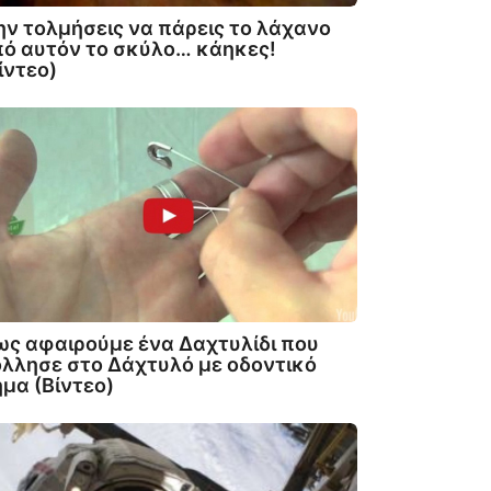
ν τολμήσεις να πάρεις το λάχανο
ό αυτόν το σκύλο… κάηκες!
ίντεο)
ς αφαιρούμε ένα Δαχτυλίδι που
λλησε στο Δάχτυλό με οδοντικό
μα (Βίντεο)