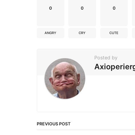
o
n
0
0
0
ANGRY
CRY
CUTE
Posted by
Axioperier
PREVIOUS POST