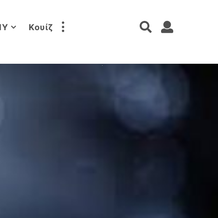
IY
Κουίζ