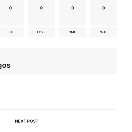
0
0
0
0
LOL
LOVE
OMG
WTF
gos
NEXT POST