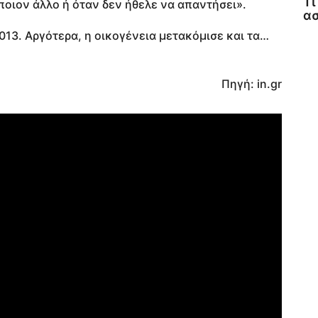
Τι
οιον άλλο ή όταν δεν ήθελε να απαντήσει».
α
013. Αργότερα, η οικογένεια μετακόμισε και τα…
Πηγή: in.gr