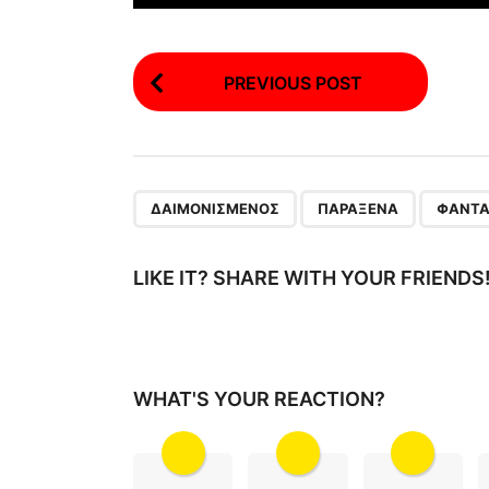
P
PREVIOUS POST
o
s
t
P
,
,
ΔΑΙΜΟΝΙΣΜΈΝΟΣ
ΠΑΡΆΞΕΝΑ
ΦΆΝΤ
a
g
LIKE IT? SHARE WITH YOUR FRIENDS
i
n
a
WHAT'S YOUR REACTION?
t
i