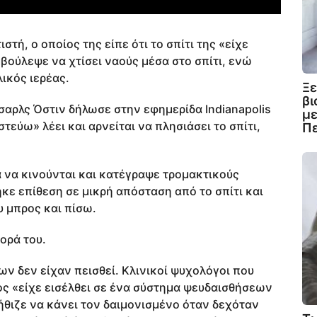
τή, ο οποίος της είπε ότι το σπίτι της «είχε
βούλεψε να χτίσει ναούς μέσα στο σπίτι, ενώ
ικός ιερέας.
Ξε
β
σαρλς Όστιν δήλωσε στην εφημερίδα Indianapolis
με
στεύω» λέει και αρνείται να πλησιάσει το σπίτι,
Π
α να κινούνται και κατέγραψε τρομακτικούς
ηκε επίθεση σε μικρή απόσταση από το σπίτι και
υ μπρος και πίσω.
ορά του.
ν δεν είχαν πεισθεί. Κλινικοί ψυχολόγοι που
ος «είχε εισέλθει σε ένα σύστημα ψευδαισθήσεων
νήθιζε να κάνει τον δαιμονισμένο όταν δεχόταν