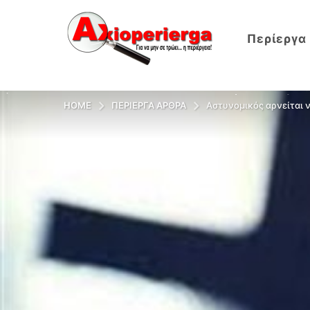
Περίεργα
HOME
ΠΕΡΊΕΡΓΑ ΆΡΘΡΑ
Αστυνομικός αρνείται ν