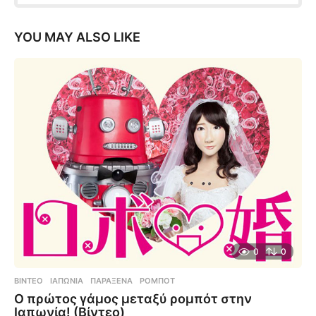
YOU MAY ALSO LIKE
0
0
ΒΊΝΤΕΟ
ΙΑΠΩΝΊΑ
,
ΠΑΡΆΞΕΝΑ
,
ΡΟΜΠΌΤ
Ο πρώτος γάμος μεταξύ ρομπότ στην
Ιαπωνία! (Βίντεο)