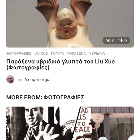
0
0
ΦΩΤΟΓΡΑΦΊΕΣ
LIU XUE
,
ΓΛΥΠΤΆ
,
ΠΑΡΆΞΕΝΑ
,
ΥΒΡΙΔΙΚΆ
Παράξενα υβριδικά γλυπτά του Liu Xue
(Φωτογραφίες)
by
Axioperiergos
MORE FROM:
ΦΩΤΟΓΡΑΦΊΕΣ