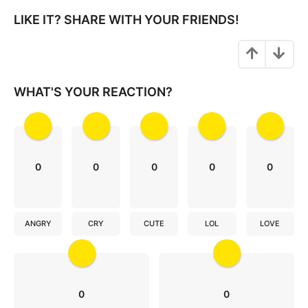
g
i
LIKE IT? SHARE WITH YOUR FRIENDS!
n
a
t
i
WHAT'S YOUR REACTION?
o
n
0
0
0
0
0
ANGRY
CRY
CUTE
LOL
LOVE
0
0