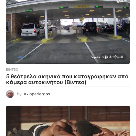
1
0
ΒΊΝΤΕΟ
5 θεότρελα σκηνικά που καταγράφηκαν από
κάμερα αυτοκινήτου (Βίντεο)
by
Axioperiergos