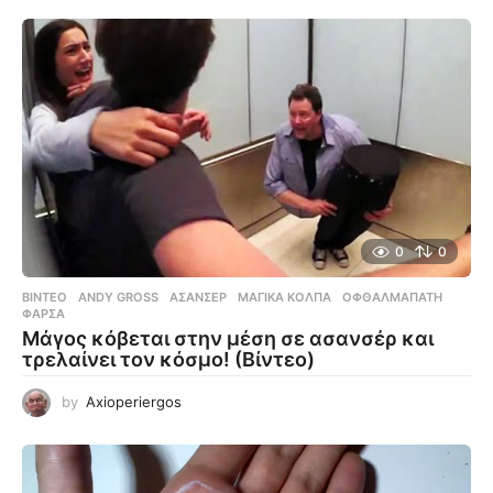
0
0
ΒΊΝΤΕΟ
ANDY GROSS
,
ΑΣΑΝΣΈΡ
,
ΜΑΓΙΚΆ ΚΌΛΠΑ
,
ΟΦΘΑΛΜΑΠΆΤΗ
,
ΦΆΡΣΑ
Μάγος κόβεται στην μέση σε ασανσέρ και
τρελαίνει τον κόσμο! (Βίντεο)
by
Axioperiergos