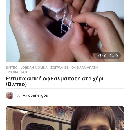
0
0
ΒΊΝΤΕΟ
JORDAN MOLINA
,
ΖΩΓΡΑΦΙΈΣ
,
ΟΦΘΑΛΜΑΠΆΤΗ
,
ΤΡΙΣΔΙΆΣΤΑΤΟ
Εντυπωσιακή οφθαλμαπάτη στο χέρι
(Βίντεο)
by
Axioperiergos