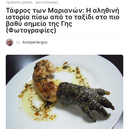
ΠΕΡΊΕΡΓΑ ΆΡΘΡΑ
,
ΦΩΤΟΓΡΑΦΊΕΣ
Τάφρος των Μαριανών: Η αληθινή
ιστορία πίσω από το ταξίδι στο πιο
βαθύ σημείο της Γης
(Φωτογραφίες)
by
Axioperiergos