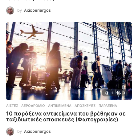
by
Axioperiergos
1
0
ΛΊΣΤΕΣ
ΑΕΡΟΔΡΌΜΙΟ
,
ΑΝΤΙΚΕΊΜΕΝΑ
,
ΑΠΟΣΚΕΥΈΣ
,
ΠΑΡΆΞΕΝΑ
10 παράξενα αντικείμενα που βρέθηκαν σε
ταξιδιωτικές αποσκευές (Φωτογραφίες)
by
Axioperiergos