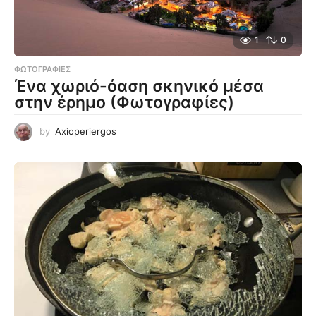
1
0
ΦΩΤΟΓΡΑΦΊΕΣ
Ένα χωριό-όαση σκηνικό μέσα
στην έρημο (Φωτογραφίες)
by
Axioperiergos