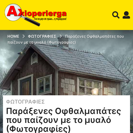
HOME
ΦΩΤΟΓΡΑΦΊΕΣ
Παράξενες Οφθαλμαπάτες που
παίζουν με το μυαλό (Φωτογραφίες)
ΦΩΤΟΓΡΑΦΊΕΣ
1
Παράξενες Οφθαλμαπάτες
1
έ
που παίζουν με το μυαλό
τ
(Φωτογραφίες)
η