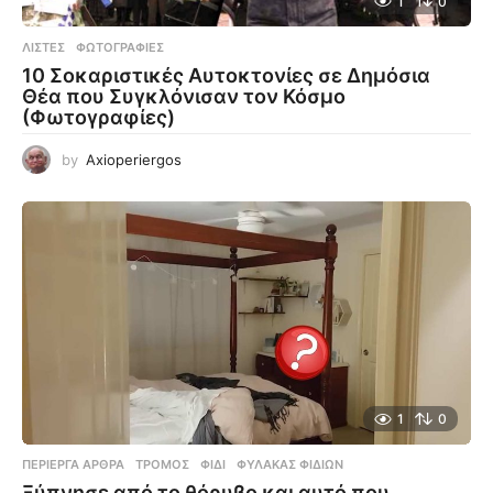
1
0
ΛΊΣΤΕΣ
,
ΦΩΤΟΓΡΑΦΊΕΣ
10 Σοκαριστικές Αυτοκτονίες σε Δημόσια
Θέα που Συγκλόνισαν τον Κόσμο
(Φωτογραφίες)
by
Axioperiergos
1
0
ΠΕΡΊΕΡΓΑ ΆΡΘΡΑ
ΤΡΌΜΟΣ
,
ΦΊΔΙ
,
ΦΎΛΑΚΑΣ ΦΙΔΙΏΝ
Ξύπνησε από το θόρυβο και αυτό που