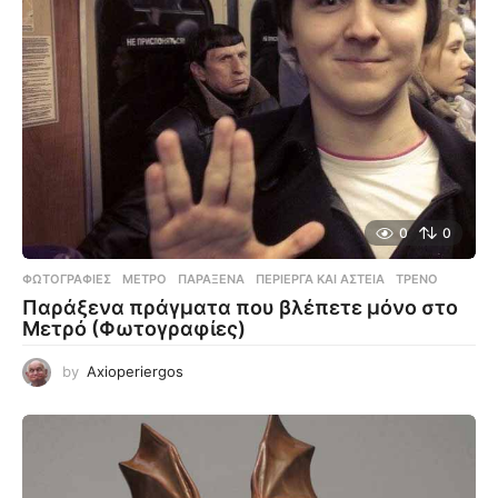
0
0
ΦΩΤΟΓΡΑΦΊΕΣ
ΜΕΤΡΌ
,
ΠΑΡΆΞΕΝΑ
,
ΠΕΡΊΕΡΓΑ ΚΑΙ ΑΣΤΕΊΑ
,
ΤΡΈΝΟ
Παράξενα πράγματα που βλέπετε μόνο στο
Μετρό (Φωτογραφίες)
by
Axioperiergos