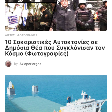
1
0
ΛΊΣΤΕΣ
,
ΦΩΤΟΓΡΑΦΊΕΣ
10 Σοκαριστικές Αυτοκτονίες σε
Δημόσια Θέα που Συγκλόνισαν τον
Κόσμο (Φωτογραφίες)
by
Axioperiergos