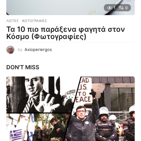
1
0
ΛΊΣΤΕΣ
,
ΦΩΤΟΓΡΑΦΊΕΣ
Τα 10 πιο παράξενα φαγητά στον
Κόσμο (Φωτογραφίες)
by
Axioperiergos
DON'T MISS