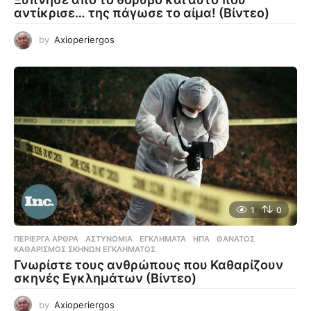
αντίκρισε… της πάγωσε το αίμα! (Βίντεο)
by
Axioperiergos
1
0
ΠΕΡΊΕΡΓΑ ΆΡΘΡΑ
ΑΣΤΥΝΟΜΊΑ
,
ΕΓΚΛΉΜΑΤΑ
,
ΗΠΑ
,
ΘΆΝΑΤΟΣ
,
ΚΑΘΑΡΙΣΜΌΣ ΣΚΗΝΏΝ ΕΓΚΛΉΜΑΤΟΣ
Γνωρίστε τους ανθρώπους που Καθαρίζουν
σκηνές Εγκλημάτων (Βίντεο)
by
Axioperiergos