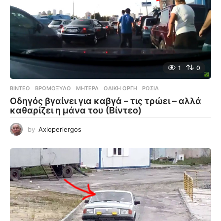
1
0
ΒΊΝΤΕΟ
ΒΡΩΜΌΞΥΛΟ
,
ΜΗΤΈΡΑ
,
ΟΔΙΚΉ ΟΡΓΉ
,
ΡΩΣΊΑ
Οδηγός βγαίνει για καβγά – τις τρώει – αλλά
καθαρίζει η μάνα του (Βίντεο)
by
Axioperiergos