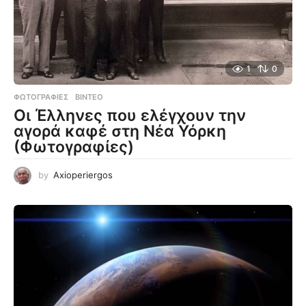
1
0
ΦΩΤΟΓΡΑΦΊΕΣ
,
ΒΊΝΤΕΟ
Οι Έλληνες που ελέγχουν την
αγορά καφέ στη Νέα Υόρκη
(Φωτογραφίες)
by
Axioperiergos