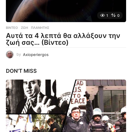
1
0
ΒΊΝΤΕΟ
ΖΩΉ
,
ΠΛΑΝΉΤΗΣ
Αυτά τα 4 λεπτά θα αλλάξουν την
ζωή σας… (Βίντεο)
by
Axioperiergos
DON'T MISS