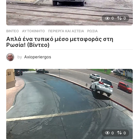
0
0
ΒΊΝΤΕΟ
ΑΥΤΟΚΊΝΗΤΟ
,
ΠΕΡΊΕΡΓΑ ΚΑΙ ΑΣΤΕΊΑ
,
ΡΩΣΊΑ
Απλά ένα τυπικό μέσο μεταφοράς στη
Ρωσία! (Βίντεο)
by
Axioperiergos
0
0