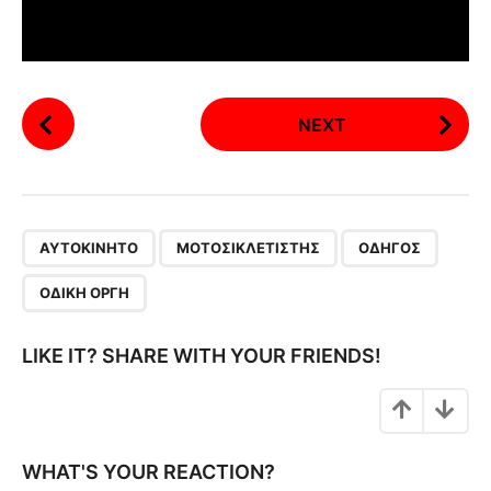
P
NEXT
o
s
t
P
,
,
,
a
ΑΥΤΟΚΊΝΗΤΟ
ΜΟΤΟΣΙΚΛΕΤΙΣΤΉΣ
ΟΔΗΓΌΣ
g
ΟΔΙΚΉ ΟΡΓΉ
i
n
LIKE IT? SHARE WITH YOUR FRIENDS!
a
t
i
o
WHAT'S YOUR REACTION?
n