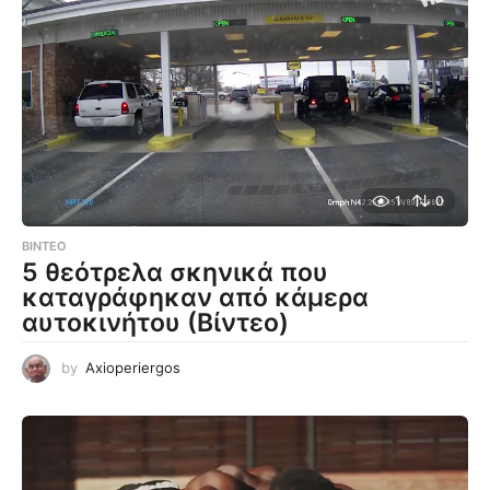
1
0
ΒΊΝΤΕΟ
5 θεότρελα σκηνικά που
καταγράφηκαν από κάμερα
αυτοκινήτου (Βίντεο)
by
Axioperiergos