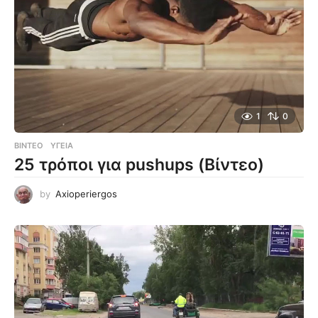
1
0
ΒΊΝΤΕΟ
ΥΓΕΊΑ
25 τρόποι για pushups (Βίντεο)
by
Axioperiergos