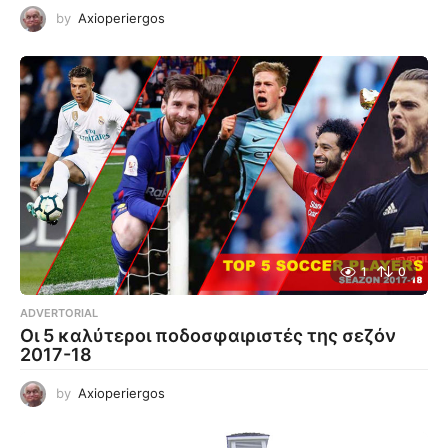
by
Axioperiergos
1
0
ADVERTORIAL
Οι 5 καλύτεροι ποδοσφαιριστές της σεζόν
2017-18
by
Axioperiergos