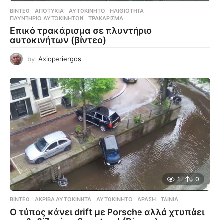
ΒΊΝΤΕΟ
ΑΠΟΤΥΧΊΑ
,
ΑΥΤΟΚΊΝΗΤΟ
,
ΗΛΙΘΙΌΤΗΤΑ
,
ΠΛΥΝΤΉΡΙΟ ΑΥΤΟΚΊΝΗΤΩΝ
,
ΤΡΑΚΆΡΙΣΜΑ
Επικό τρακάρισμα σε πλυντήριο
αυτοκινήτων (βίντεο)
by
Axioperiergos
1
0
ΒΊΝΤΕΟ
ΑΚΡΙΒΆ ΑΥΤΟΚΊΝΗΤΑ
,
ΑΥΤΟΚΊΝΗΤΟ
,
ΔΡΆΣΗ
,
ΤΑΙΝΊΑ
Ο τύπος κάνει drift με Porsche αλλά χτυπάει