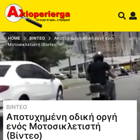
HOME
ΒΊΝΤΕΟ
Αποτυχημένη οδική οργή ενός
Μοτοσικλετιστή (Βίντεο)
ΒΊΝΤΕΟ
1
Αποτυχημένη οδική οργή
1
έ
ενός Μοτοσικλετιστή
τ
(Βίντεο)
η