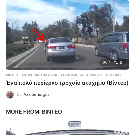
1
0
ΒΊΝΤΕΟ
ΑΝΘΡΏΠΙΝΗ ΒΛΑΚΕΊΑ
,
ΑΤΎΧΗΜΑ
,
ΑΥΤΟΚΊΝΗΤΟ
,
ΤΡΟΧΑΊΟ
Ένα πολύ περίεργο τροχαίο ατύχημα (Βίντεο)
by
Axioperiergos
MORE FROM:
ΒΊΝΤΕΟ