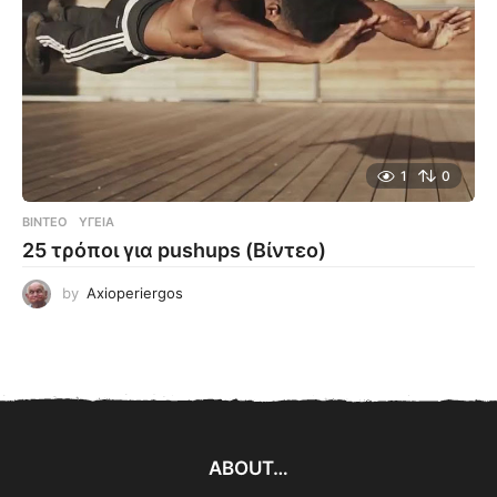
1
0
ΒΊΝΤΕΟ
ΥΓΕΊΑ
25 τρόποι για pushups (Βίντεο)
by
Axioperiergos
ABOUT…