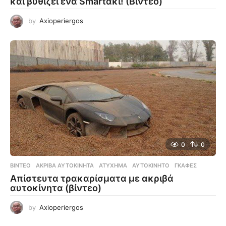
και βυθίζει ένα Smartακι! (Βίντεο)
by
Axioperiergos
0
0
ΒΊΝΤΕΟ
ΑΚΡΙΒΆ ΑΥΤΟΚΊΝΗΤΑ
,
ΑΤΎΧΗΜΑ
,
ΑΥΤΟΚΊΝΗΤΟ
,
ΓΚΆΦΕΣ
Απίστευτα τρακαρίσματα με ακριβά
αυτοκίνητα (βίντεο)
by
Axioperiergos