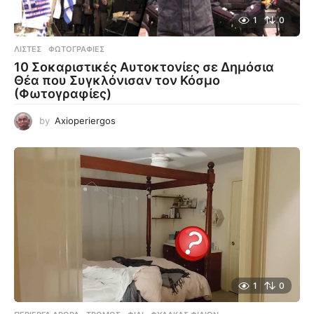
1
0
ΛΊΣΤΕΣ
,
ΦΩΤΟΓΡΑΦΊΕΣ
10 Σοκαριστικές Αυτοκτονίες σε Δημόσια
Θέα που Συγκλόνισαν τον Κόσμο
(Φωτογραφίες)
by
Axioperiergos
1
0