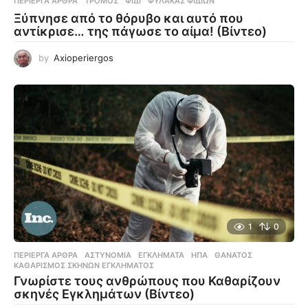
ΠΕΡΊΕΡΓΑ ΆΡΘΡΑ
ΤΡΌΜΟΣ
,
ΦΊΔΙ
,
ΦΎΛΑΚΑΣ ΦΙΔΙΏΝ
Ξύπνησε από το θόρυβο και αυτό που
αντίκρισε… της πάγωσε το αίμα! (Βίντεο)
by
Axioperiergos
1
0
ΠΕΡΊΕΡΓΑ ΆΡΘΡΑ
ΑΣΤΥΝΟΜΊΑ
,
ΕΓΚΛΉΜΑΤΑ
,
ΗΠΑ
,
ΘΆΝΑΤΟΣ
,
ΚΑΘΑΡΙΣΜΌΣ ΣΚΗΝΏΝ ΕΓΚΛΉΜΑΤΟΣ
Γνωρίστε τους ανθρώπους που Καθαρίζουν
σκηνές Εγκλημάτων (Βίντεο)