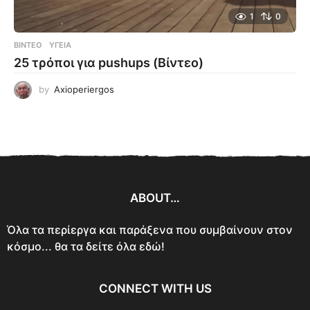
1
0
ΒΊΝΤΕΟ
ΥΓΕΊΑ
25 τρόποι για pushups (Βίντεο)
by
Axioperiergos
ABOUT…
Όλα τα περίεργα και παράξενα που συμβαίνουν στον
κόσμο... θα τα δείτε όλα εδώ!
CONNECT WITH US