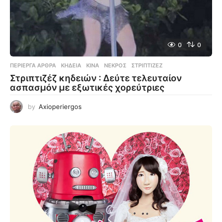
0
0
ΠΕΡΊΕΡΓΑ ΆΡΘΡΑ
ΚΗΔΕΊΑ
,
ΚΊΝΑ
,
ΝΕΚΡΌΣ
,
ΣΤΡΙΠΤΙΖΈΖ
Στριπτιζέζ κηδειών : Δεύτε τελευταίον
ασπασμόν με εξωτικές χορεύτριες
by
Axioperiergos