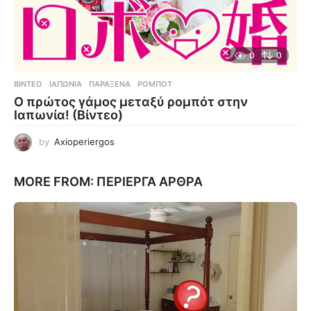
0
0
ΒΊΝΤΕΟ
ΙΑΠΩΝΊΑ
,
ΠΑΡΆΞΕΝΑ
,
ΡΟΜΠΌΤ
Ο πρώτος γάμος μεταξύ ρομπότ στην
Ιαπωνία! (Βίντεο)
by
Axioperiergos
MORE FROM:
ΠΕΡΊΕΡΓΑ ΆΡΘΡΑ