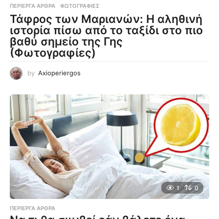
ΠΕΡΊΕΡΓΑ ΆΡΘΡΑ
,
ΦΩΤΟΓΡΑΦΊΕΣ
Τάφρος των Μαριανών: Η αληθινή
ιστορία πίσω από το ταξίδι στο πιο
βαθύ σημείο της Γης
(Φωτογραφίες)
by
Axioperiergos
1
0
ΠΕΡΊΕΡΓΑ ΆΡΘΡΑ