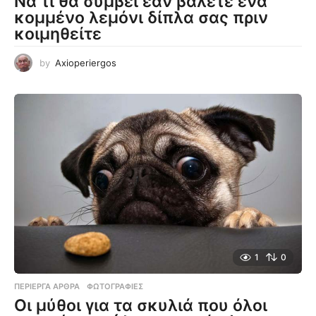
Να τι θα συμβεί εάν βάλετε ένα
κομμένο λεμόνι δίπλα σας πριν
κοιμηθείτε
by
Axioperiergos
1
0
ΠΕΡΊΕΡΓΑ ΆΡΘΡΑ
,
ΦΩΤΟΓΡΑΦΊΕΣ
Οι μύθοι για τα σκυλιά που όλοι