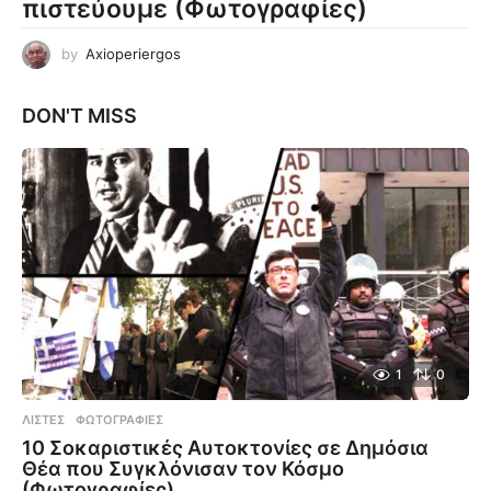
πιστεύουμε (Φωτογραφίες)
by
Axioperiergos
DON'T MISS
1
0
ΛΊΣΤΕΣ
,
ΦΩΤΟΓΡΑΦΊΕΣ
10 Σοκαριστικές Αυτοκτονίες σε Δημόσια
Θέα που Συγκλόνισαν τον Κόσμο
(Φωτογραφίες)