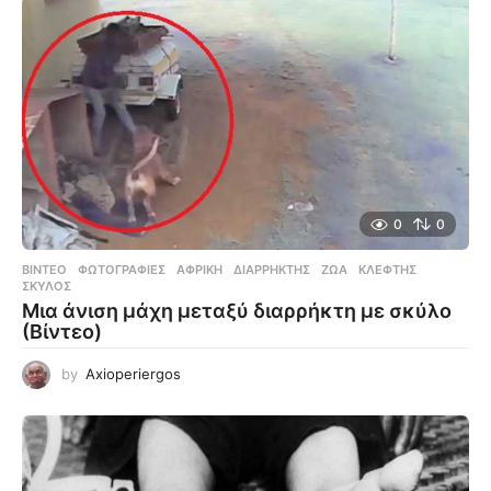
0
0
ΒΊΝΤΕΟ
,
ΦΩΤΟΓΡΑΦΊΕΣ
ΑΦΡΙΚΉ
,
ΔΙΑΡΡΉΚΤΗΣ
,
ΖΏΑ
,
ΚΛΈΦΤΗΣ
,
ΣΚΎΛΟΣ
Μια άνιση μάχη μεταξύ διαρρήκτη με σκύλο
(Βίντεο)
by
Axioperiergos