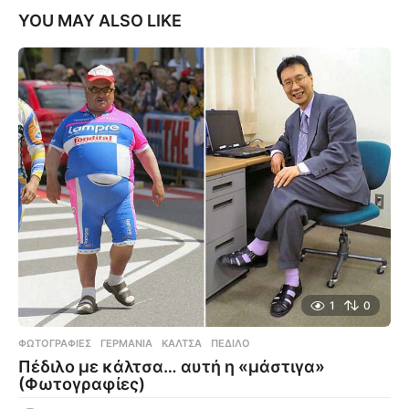
YOU MAY ALSO LIKE
1
0
ΦΩΤΟΓΡΑΦΊΕΣ
ΓΕΡΜΑΝΊΑ
,
ΚΆΛΤΣΑ
,
ΠΈΔΙΛΟ
Πέδιλο με κάλτσα… αυτή η «μάστιγα»
(Φωτογραφίες)