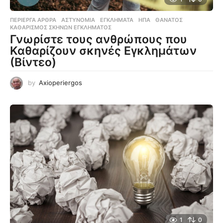
ΠΕΡΊΕΡΓΑ ΆΡΘΡΑ
ΑΣΤΥΝΟΜΊΑ
,
ΕΓΚΛΉΜΑΤΑ
,
ΗΠΑ
,
ΘΆΝΑΤΟΣ
,
ΚΑΘΑΡΙΣΜΌΣ ΣΚΗΝΏΝ ΕΓΚΛΉΜΑΤΟΣ
Γνωρίστε τους ανθρώπους που
Καθαρίζουν σκηνές Εγκλημάτων
(Βίντεο)
by
Axioperiergos
1
0