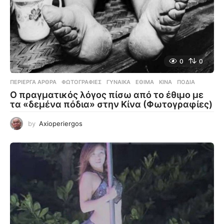
0
0
ΠΕΡΊΕΡΓΑ ΆΡΘΡΑ
,
ΦΩΤΟΓΡΑΦΊΕΣ
ΓΥΝΑΊΚΑ
,
ΈΘΙΜΑ
,
ΚΊΝΑ
,
ΠΌΔΙΑ
Ο πραγματικός λόγος πίσω από το έθιμο με
τα «δεμένα πόδια» στην Κίνα (Φωτογραφίες)
by
Axioperiergos