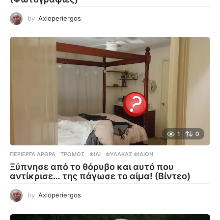
by
Axioperiergos
1
0
ΠΕΡΊΕΡΓΑ ΆΡΘΡΑ
ΤΡΌΜΟΣ
,
ΦΊΔΙ
,
ΦΎΛΑΚΑΣ ΦΙΔΙΏΝ
Ξύπνησε από το θόρυβο και αυτό που
αντίκρισε… της πάγωσε το αίμα! (Βίντεο)
by
Axioperiergos