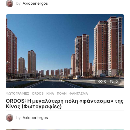
by
Axioperiergos
0
0
ΦΩΤΟΓΡΑΦΊΕΣ
ORDOS
,
ΚΊΝΑ
,
ΠΌΛΗ
,
ΦΆΝΤΑΣΜΑ
ORDOS: Η μεγαλύτερη πόλη «φάντασμα» της
Κίνας (Φωτογραφίες)
by
Axioperiergos