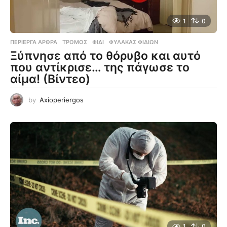
1
0
ΠΕΡΊΕΡΓΑ ΆΡΘΡΑ
ΤΡΌΜΟΣ
,
ΦΊΔΙ
,
ΦΎΛΑΚΑΣ ΦΙΔΙΏΝ
Ξύπνησε από το θόρυβο και αυτό
που αντίκρισε… της πάγωσε το
αίμα! (Βίντεο)
by
Axioperiergos
1
0