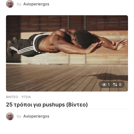
by
Axioperiergos
1
0
ΒΊΝΤΕΟ
ΥΓΕΊΑ
25 τρόποι για pushups (Βίντεο)
by
Axioperiergos