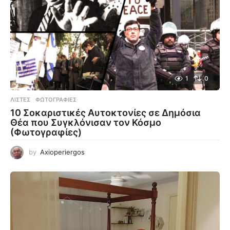
1
0
ΛΊΣΤΕΣ
,
ΦΩΤΟΓΡΑΦΊΕΣ
10 Σοκαριστικές Αυτοκτονίες σε Δημόσια
Θέα που Συγκλόνισαν τον Κόσμο
(Φωτογραφίες)
by
Axioperiergos