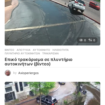
0
0
ΒΊΝΤΕΟ
ΑΠΟΤΥΧΊΑ
,
ΑΥΤΟΚΊΝΗΤΟ
,
ΗΛΙΘΙΌΤΗΤΑ
,
ΠΛΥΝΤΉΡΙΟ ΑΥΤΟΚΊΝΗΤΩΝ
,
ΤΡΑΚΆΡΙΣΜΑ
Επικό τρακάρισμα σε πλυντήριο
αυτοκινήτων (βίντεο)
by
Axioperiergos