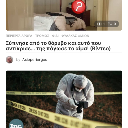
1
0
ΠΕΡΊΕΡΓΑ ΆΡΘΡΑ
ΤΡΌΜΟΣ
,
ΦΊΔΙ
,
ΦΎΛΑΚΑΣ ΦΙΔΙΏΝ
Ξύπνησε από το θόρυβο και αυτό που
αντίκρισε… της πάγωσε το αίμα! (Βίντεο)
by
Axioperiergos