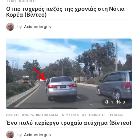
ΤΎΧΗ
,
ΦΟΡΤΗΓΌ
Ο πιο τυχερός πεζός της χρονιάς στη Νότια
Κορέα (Βίντεο)
by
Axioperiergos
1
0
ΒΊΝΤΕΟ
ΑΝΘΡΏΠΙΝΗ ΒΛΑΚΕΊΑ
,
ΑΤΎΧΗΜΑ
,
ΑΥΤΟΚΊΝΗΤΟ
,
ΤΡΟΧΑΊΟ
Ένα πολύ περίεργο τροχαίο ατύχημα (Βίντεο)
by
Axioperiergos