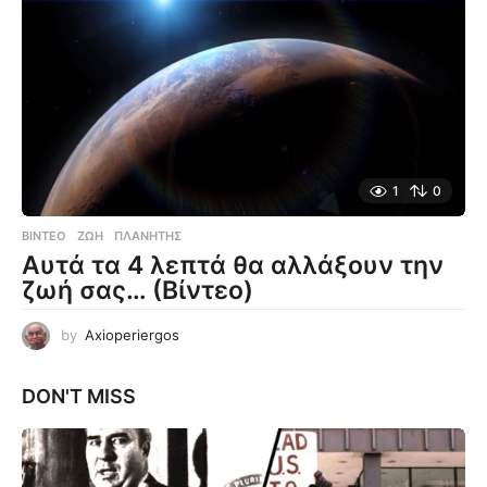
1
0
ΒΊΝΤΕΟ
ΖΩΉ
,
ΠΛΑΝΉΤΗΣ
Αυτά τα 4 λεπτά θα αλλάξουν την
ζωή σας… (Βίντεο)
by
Axioperiergos
DON'T MISS