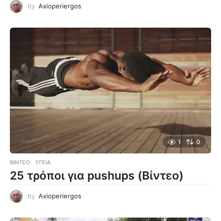
by
Axioperiergos
1
0
ΒΊΝΤΕΟ
ΥΓΕΊΑ
25 τρόποι για pushups (Βίντεο)
by
Axioperiergos