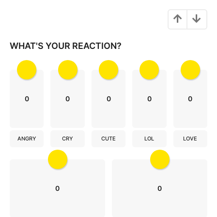
t
i
o
WHAT'S YOUR REACTION?
n
0
0
0
0
0
ANGRY
CRY
CUTE
LOL
LOVE
0
0