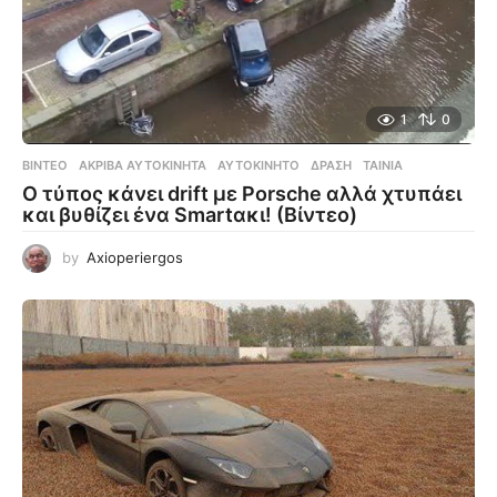
1
0
ΒΊΝΤΕΟ
ΑΚΡΙΒΆ ΑΥΤΟΚΊΝΗΤΑ
,
ΑΥΤΟΚΊΝΗΤΟ
,
ΔΡΆΣΗ
,
ΤΑΙΝΊΑ
Ο τύπος κάνει drift με Porsche αλλά χτυπάει
και βυθίζει ένα Smartακι! (Βίντεο)
by
Axioperiergos