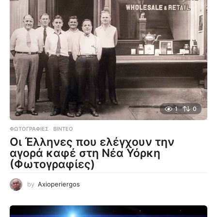
1
0
ΦΩΤΟΓΡΑΦΊΕΣ
,
ΒΊΝΤΕΟ
Οι Έλληνες που ελέγχουν την
αγορά καφέ στη Νέα Υόρκη
(Φωτογραφίες)
by
Axioperiergos