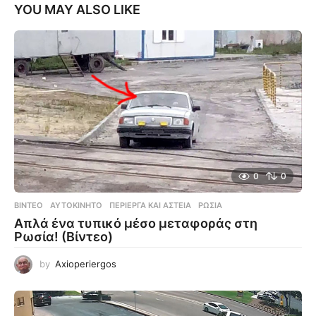
YOU MAY ALSO LIKE
0
0
ΒΊΝΤΕΟ
ΑΥΤΟΚΊΝΗΤΟ
,
ΠΕΡΊΕΡΓΑ ΚΑΙ ΑΣΤΕΊΑ
,
ΡΩΣΊΑ
Απλά ένα τυπικό μέσο μεταφοράς στη
Ρωσία! (Βίντεο)
by
Axioperiergos