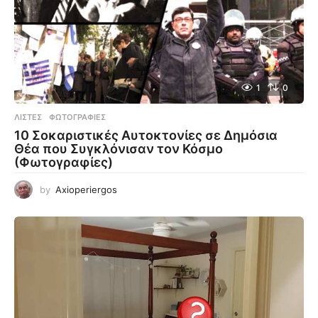
1
0
ΛΊΣΤΕΣ
,
ΦΩΤΟΓΡΑΦΊΕΣ
10 Σοκαριστικές Αυτοκτονίες σε Δημόσια
Θέα που Συγκλόνισαν τον Κόσμο
(Φωτογραφίες)
by
Axioperiergos