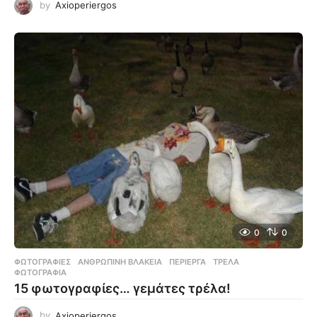
by
Axioperiergos
0
0
ΦΩΤΟΓΡΑΦΊΕΣ
ΑΝΘΡΏΠΙΝΗ ΒΛΑΚΕΊΑ
,
ΠΕΡΊΕΡΓΑ
,
ΤΡΈΛΑ
,
ΦΩΤΟΓΡΑΦΊΑ
15 φωτογραφίες… γεμάτες τρέλα!
by
Axioperiergos