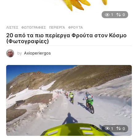
1
0
ΛΊΣΤΕΣ
,
ΦΩΤΟΓΡΑΦΊΕΣ
ΠΕΡΊΕΡΓΑ
,
ΦΡΟΎΤΑ
20 από τα πιο περίεργα Φρούτα στον Κόσμο
(Φωτογραφίες)
by
Axioperiergos
1
0