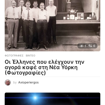
1
0
ΦΩΤΟΓΡΑΦΊΕΣ
,
ΒΊΝΤΕΟ
Οι Έλληνες που ελέγχουν την
αγορά καφέ στη Νέα Υόρκη
(Φωτογραφίες)
by
Axioperiergos