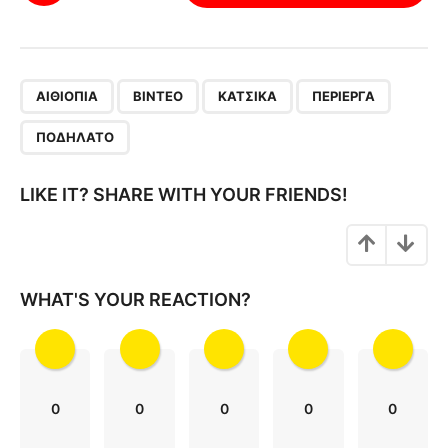
s
t
P
,
,
,
,
a
ΑΙΘΙΟΠΊΑ
ΒΊΝΤΕΟ
ΚΑΤΣΊΚΑ
ΠΕΡΊΕΡΓΑ
g
ΠΟΔΉΛΑΤΟ
i
n
LIKE IT? SHARE WITH YOUR FRIENDS!
a
t
i
o
WHAT'S YOUR REACTION?
n
0
0
0
0
0