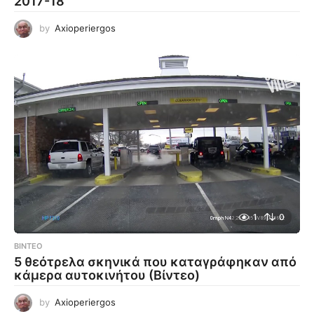
2017-18
by
Axioperiergos
1
0
ΒΊΝΤΕΟ
5 θεότρελα σκηνικά που καταγράφηκαν από
κάμερα αυτοκινήτου (Βίντεο)
by
Axioperiergos