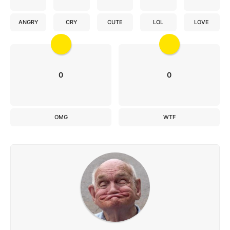
ANGRY
CRY
CUTE
LOL
LOVE
0
0
OMG
WTF