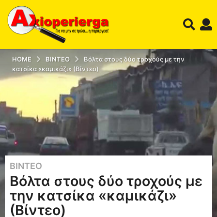
HOME
ΒΊΝΤΕΟ
Βόλτα στους δύο τροχούς με την
κατσίκα «καμικάζι» (Βίντεο)
ΒΊΝΤΕΟ
1
Βόλτα στους δύο τροχούς με
2
έ
την κατσίκα «καμικάζι»
τ
(Βίντεο)
η