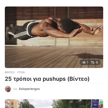
1
0
ΒΊΝΤΕΟ
ΥΓΕΊΑ
25 τρόποι για pushups (Βίντεο)
by
Axioperiergos