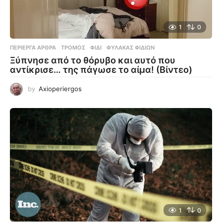
1
0
ΠΕΡΊΕΡΓΑ ΆΡΘΡΑ
ΤΡΌΜΟΣ
,
ΦΊΔΙ
,
ΦΎΛΑΚΑΣ ΦΙΔΙΏΝ
Ξύπνησε από το θόρυβο και αυτό που
αντίκρισε… της πάγωσε το αίμα! (Βίντεο)
by
Axioperiergos
1
0