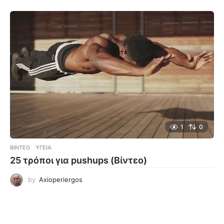
1
0
ΒΊΝΤΕΟ
ΥΓΕΊΑ
25 τρόποι για pushups (Βίντεο)
by
Axioperiergos