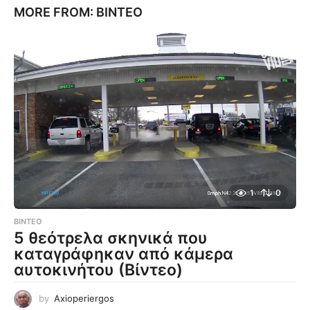
MORE FROM:
ΒΊΝΤΕΟ
1
0
ΒΊΝΤΕΟ
5 θεότρελα σκηνικά που
καταγράφηκαν από κάμερα
αυτοκινήτου (Βίντεο)
by
Axioperiergos