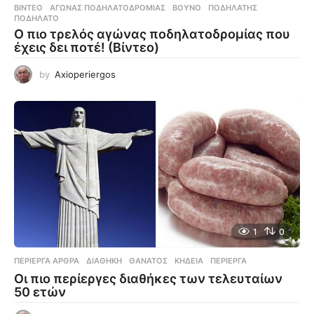
ΒΊΝΤΕΟ
ΑΓΏΝΑΣ ΠΟΔΗΛΑΤΟΔΡΟΜΊΑΣ
,
ΒΟΥΝΌ
,
ΠΟΔΗΛΆΤΗΣ
,
ΠΟΔΉΛΑΤΟ
Ο πιο τρελός αγώνας ποδηλατοδρομίας που
έχεις δει ποτέ! (Βίντεο)
by
Axioperiergos
1
0
ΠΕΡΊΕΡΓΑ ΆΡΘΡΑ
ΔΙΑΘΉΚΗ
,
ΘΆΝΑΤΟΣ
,
ΚΗΔΕΊΑ
,
ΠΕΡΊΕΡΓΑ
Οι πιο περίεργες διαθήκες των τελευταίων
50 ετών