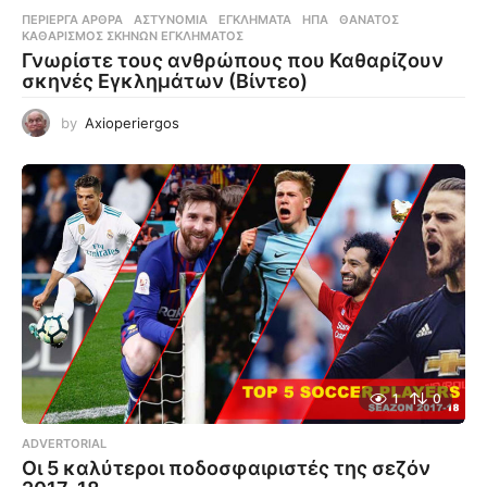
ΠΕΡΊΕΡΓΑ ΆΡΘΡΑ
ΑΣΤΥΝΟΜΊΑ
,
ΕΓΚΛΉΜΑΤΑ
,
ΗΠΑ
,
ΘΆΝΑΤΟΣ
,
ΚΑΘΑΡΙΣΜΌΣ ΣΚΗΝΏΝ ΕΓΚΛΉΜΑΤΟΣ
Γνωρίστε τους ανθρώπους που Καθαρίζουν
σκηνές Εγκλημάτων (Βίντεο)
by
Axioperiergos
1
0
ADVERTORIAL
Οι 5 καλύτεροι ποδοσφαιριστές της σεζόν