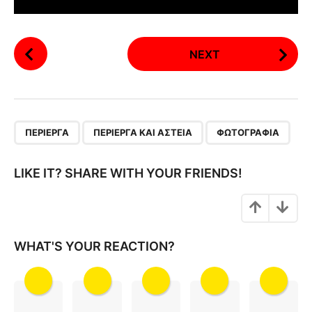
P
NEXT
o
s
t
P
,
,
a
ΠΕΡΊΕΡΓΑ
ΠΕΡΊΕΡΓΑ ΚΑΙ ΑΣΤΕΊΑ
ΦΩΤΟΓΡΑΦΊΑ
g
i
LIKE IT? SHARE WITH YOUR FRIENDS!
n
a
t
i
WHAT'S YOUR REACTION?
o
n