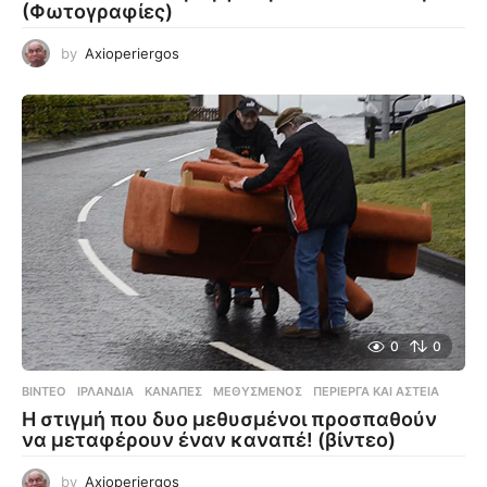
(Φωτογραφίες)
by
Axioperiergos
0
0
ΒΊΝΤΕΟ
ΙΡΛΑΝΔΊΑ
,
ΚΑΝΑΠΈΣ
,
ΜΕΘΥΣΜΈΝΟΣ
,
ΠΕΡΊΕΡΓΑ ΚΑΙ ΑΣΤΕΊΑ
Η στιγμή που δυο μεθυσμένοι προσπαθούν
να μεταφέρουν έναν καναπέ! (βίντεο)
by
Axioperiergos