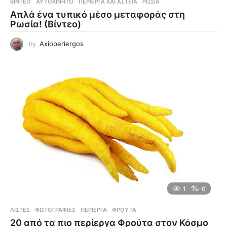
ΒΊΝΤΕΟ
ΑΥΤΟΚΊΝΗΤΟ
,
ΠΕΡΊΕΡΓΑ ΚΑΙ ΑΣΤΕΊΑ
,
ΡΩΣΊΑ
Απλά ένα τυπικό μέσο μεταφοράς στη
Ρωσία! (Βίντεο)
by
Axioperiergos
1
0
ΛΊΣΤΕΣ
,
ΦΩΤΟΓΡΑΦΊΕΣ
ΠΕΡΊΕΡΓΑ
,
ΦΡΟΎΤΑ
20 από τα πιο περίεργα Φρούτα στον Κόσμο