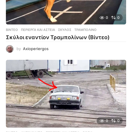
0
0
ΒΊΝΤΕΟ
ΠΕΡΊΕΡΓΑ ΚΑΙ ΑΣΤΕΊΑ
,
ΣΚΎΛΟΣ
,
ΤΡΑΜΠΟΛΊΝΟ
Σκύλοι εναντίον Τραμπολίνων (Βίντεο)
by
Axioperiergos
0
0