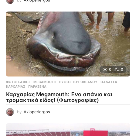
0
0
ΦΩΤΟΓΡΑΦΊΕΣ
MEGAMOUTH
,
ΒΥΘΌΣ ΤΟΥ ΩΚΕΑΝΟΎ
,
ΘΆΛΑΣΣΑ
,
ΚΑΡΧΑΡΊΑΣ
,
ΠΑΡΆΞΕΝΑ
Καρχαρίας Megamouth: Ένα σπάνιο και
τρομακτικό είδος! (Φωτογραφίες)
by
Axioperiergos