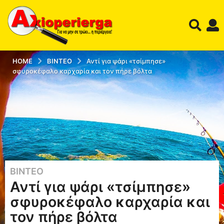
HOME
ΒΊΝΤΕΟ
Αντί για ψάρι «τσίμπησε»
σφυροκέφαλο καρχαρία και τον πήρε βόλτα
ΒΊΝΤΕΟ
1
Αντί για ψάρι «τσίμπησε»
2
έ
σφυροκέφαλο καρχαρία και
τ
τον πήρε βόλτα
η