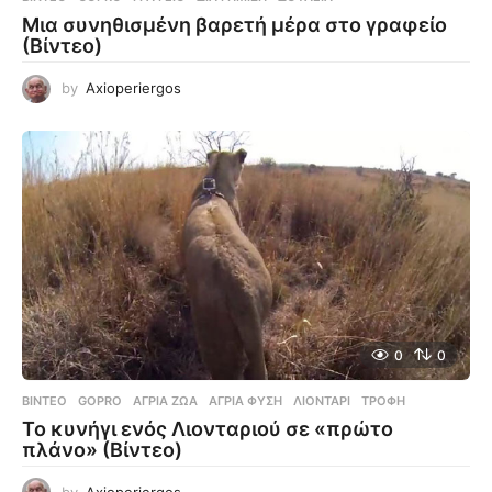
Μια συνηθισμένη βαρετή μέρα στο γραφείο
(Βίντεο)
by
Axioperiergos
0
0
ΒΊΝΤΕΟ
GOPRO
,
ΆΓΡΙΑ ΖΏΑ
,
ΆΓΡΙΑ ΦΎΣΗ
,
ΛΙΟΝΤΆΡΙ
,
ΤΡΟΦΉ
Το κυνήγι ενός Λιονταριού σε «πρώτο
πλάνο» (Βίντεο)
by
Axioperiergos