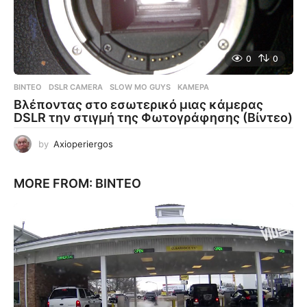
0
0
ΒΊΝΤΕΟ
DSLR CAMERA
,
SLOW MO GUYS
,
ΚΆΜΕΡΑ
Βλέποντας στο εσωτερικό μιας κάμερας
DSLR την στιγμή της Φωτογράφησης (Βίντεο)
by
Axioperiergos
MORE FROM:
ΒΊΝΤΕΟ