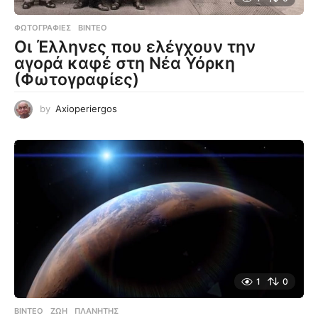
ΦΩΤΟΓΡΑΦΊΕΣ
,
ΒΊΝΤΕΟ
Οι Έλληνες που ελέγχουν την
αγορά καφέ στη Νέα Υόρκη
(Φωτογραφίες)
by
Axioperiergos
1
0
ΒΊΝΤΕΟ
ΖΩΉ
,
ΠΛΑΝΉΤΗΣ