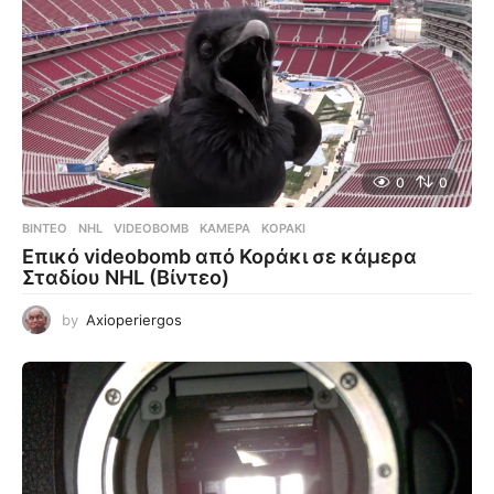
0
0
ΒΊΝΤΕΟ
NHL
,
VIDEOBOMB
,
ΚΆΜΕΡΑ
,
ΚΟΡΆΚΙ
Επικό videobomb από Κοράκι σε κάμερα
Σταδίου NHL (Βίντεο)
by
Axioperiergos