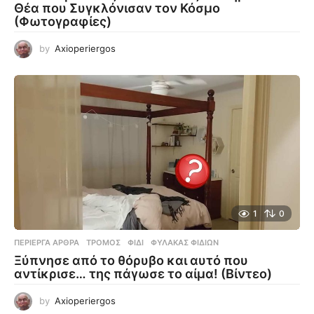
Θέα που Συγκλόνισαν τον Κόσμο
(Φωτογραφίες)
by
Axioperiergos
1
0
ΠΕΡΊΕΡΓΑ ΆΡΘΡΑ
ΤΡΌΜΟΣ
,
ΦΊΔΙ
,
ΦΎΛΑΚΑΣ ΦΙΔΙΏΝ
Ξύπνησε από το θόρυβο και αυτό που
αντίκρισε… της πάγωσε το αίμα! (Βίντεο)
by
Axioperiergos