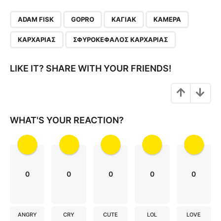
P
,
,
,
,
,
a
ADAM FISK
GOPRO
ΚΑΓΙΆΚ
ΚΆΜΕΡΑ
g
ΚΑΡΧΑΡΊΑΣ
ΣΦΥΡΟΚΈΦΑΛΟΣ ΚΑΡΧΑΡΊΑΣ
i
n
LIKE IT? SHARE WITH YOUR FRIENDS!
a
t
i
o
WHAT'S YOUR REACTION?
n
0
0
0
0
0
ANGRY
CRY
CUTE
LOL
LOVE