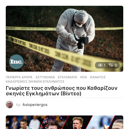
1
0
ΠΕΡΊΕΡΓΑ ΆΡΘΡΑ
ΑΣΤΥΝΟΜΊΑ
,
ΕΓΚΛΉΜΑΤΑ
,
ΗΠΑ
,
ΘΆΝΑΤΟΣ
,
ΚΑΘΑΡΙΣΜΌΣ ΣΚΗΝΏΝ ΕΓΚΛΉΜΑΤΟΣ
Γνωρίστε τους ανθρώπους που Καθαρίζουν
σκηνές Εγκλημάτων (Βίντεο)
by
Axioperiergos