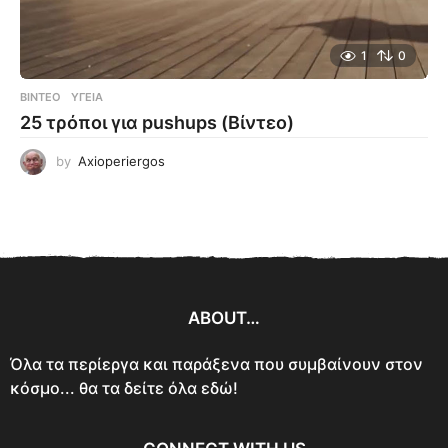
1
0
ΒΊΝΤΕΟ
ΥΓΕΊΑ
25 τρόποι για pushups (Βίντεο)
by
Axioperiergos
ABOUT…
Όλα τα περίεργα και παράξενα που συμβαίνουν στον
κόσμο... θα τα δείτε όλα εδώ!