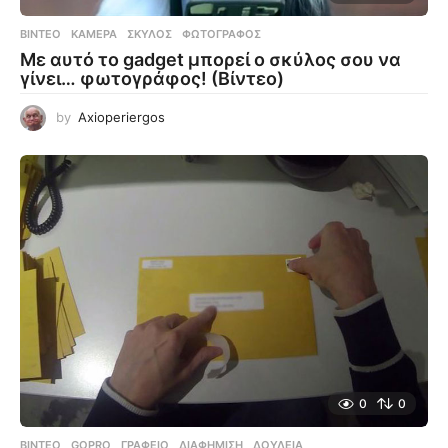
ΒΊΝΤΕΟ
ΚΆΜΕΡΑ
,
ΣΚΎΛΟΣ
,
ΦΩΤΟΓΡΆΦΟΣ
Με αυτό το gadget μπορεί ο σκύλος σου να
γίνει… φωτογράφος! (Βίντεο)
by
Axioperiergos
0
0
ΒΊΝΤΕΟ
GOPRO
,
ΓΡΑΦΕΊΟ
,
ΔΙΑΦΉΜΙΣΗ
,
ΔΟΥΛΕΙΆ