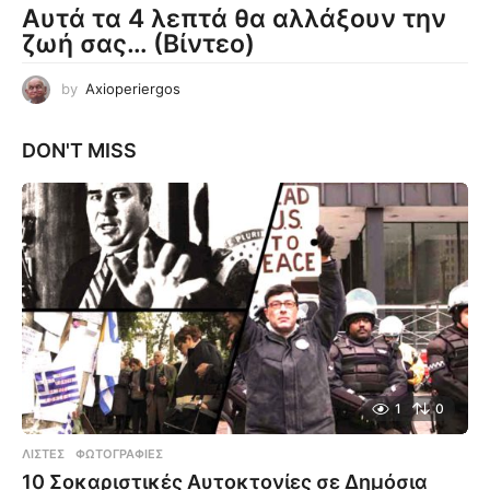
Αυτά τα 4 λεπτά θα αλλάξουν την
ζωή σας… (Βίντεο)
by
Axioperiergos
DON'T MISS
1
0
ΛΊΣΤΕΣ
,
ΦΩΤΟΓΡΑΦΊΕΣ
10 Σοκαριστικές Αυτοκτονίες σε Δημόσια