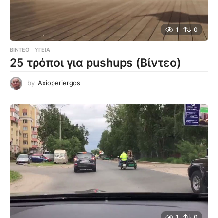
1
0
ΒΊΝΤΕΟ
ΥΓΕΊΑ
25 τρόποι για pushups (Βίντεο)
by
Axioperiergos
1
0