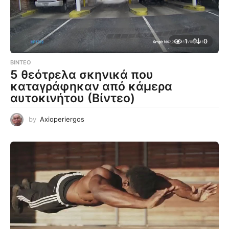
1
0
ΒΊΝΤΕΟ
5 θεότρελα σκηνικά που
καταγράφηκαν από κάμερα
αυτοκινήτου (Βίντεο)
by
Axioperiergos