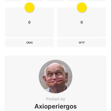
0
0
OMG
WTF
Posted by
Axioperiergos