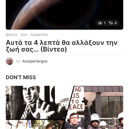
1
0
ΒΊΝΤΕΟ
ΖΩΉ
,
ΠΛΑΝΉΤΗΣ
Αυτά τα 4 λεπτά θα αλλάξουν την
ζωή σας… (Βίντεο)
by
Axioperiergos
DON'T MISS