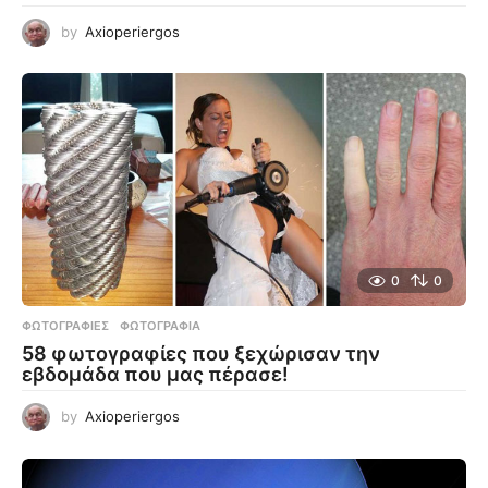
by
Axioperiergos
0
0
ΦΩΤΟΓΡΑΦΊΕΣ
ΦΩΤΟΓΡΑΦΊΑ
58 φωτογραφίες που ξεχώρισαν την
εβδομάδα που μας πέρασε!
by
Axioperiergos