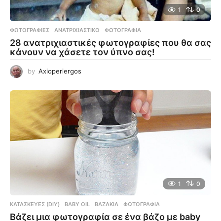
1
0
ΦΩΤΟΓΡΑΦΊΕΣ
ΑΝΑΤΡΙΧΙΑΣΤΙΚΌ
,
ΦΩΤΟΓΡΑΦΊΑ
28 ανατριχιαστικές φωτογραφίες που θα σας
κάνουν να χάσετε τον ύπνο σας!
by
Axioperiergos
1
0
ΚΑΤΑΣΚΕΥΈΣ (DIY)
BABY OIL
,
ΒΑΖΆΚΙΑ
,
ΦΩΤΟΓΡΑΦΊΑ
Βάζει μια φωτογραφία σε ένα βάζο με baby