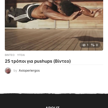
1
0
ΒΊΝΤΕΟ
ΥΓΕΊΑ
25 τρόποι για pushups (Βίντεο)
by
Axioperiergos