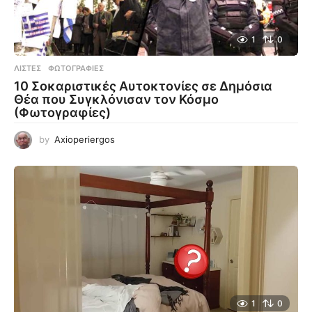
1
0
ΛΊΣΤΕΣ
,
ΦΩΤΟΓΡΑΦΊΕΣ
10 Σοκαριστικές Αυτοκτονίες σε Δημόσια
Θέα που Συγκλόνισαν τον Κόσμο
(Φωτογραφίες)
by
Axioperiergos
1
0