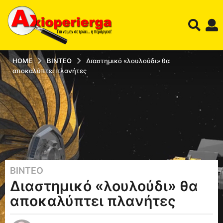
HOME
ΒΊΝΤΕΟ
Διαστημικό «λουλούδι» θα
αποκαλύπτει πλανήτες
ΒΊΝΤΕΟ
1
Διαστημικό «λουλούδι» θα
2
έ
αποκαλύπτει πλανήτες
τ
η