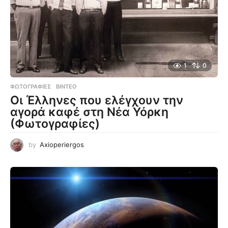
1
0
ΦΩΤΟΓΡΑΦΊΕΣ
,
ΒΊΝΤΕΟ
Οι Έλληνες που ελέγχουν την
αγορά καφέ στη Νέα Υόρκη
(Φωτογραφίες)
by
Axioperiergos