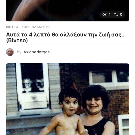
1
0
ΒΊΝΤΕΟ
ΖΩΉ
,
ΠΛΑΝΉΤΗΣ
Αυτά τα 4 λεπτά θα αλλάξουν την ζωή σας…
(Βίντεο)
by
Axioperiergos