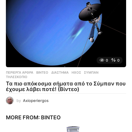
0
0
ΠΕΡΊΕΡΓΑ ΆΡΘΡΑ
,
ΒΊΝΤΕΟ
ΔΙΆΣΤΗΜΑ
,
ΉΧΟΣ
,
ΣΎΜΠΑΝ
,
ΤΗΛΕΣΚΌΠΙΟ
Τα πιο απόκοσμα σήματα από το Σύμπαν που
έχουμε λάβει ποτέ! (Βίντεο)
by
Axioperiergos
MORE FROM:
ΒΊΝΤΕΟ