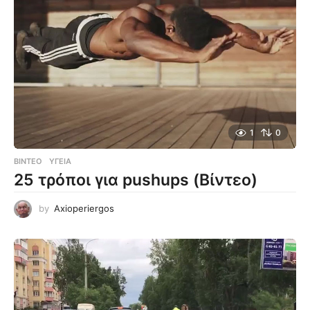
1
0
ΒΊΝΤΕΟ
ΥΓΕΊΑ
25 τρόποι για pushups (Βίντεο)
by
Axioperiergos