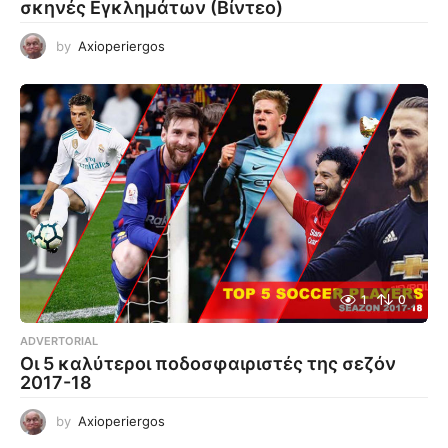
σκηνές Εγκλημάτων (Βίντεο)
by
Axioperiergos
1
0
ADVERTORIAL
Οι 5 καλύτεροι ποδοσφαιριστές της σεζόν
2017-18
by
Axioperiergos