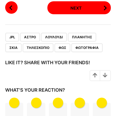
P
NEXT
o
s
t
P
,
,
,
,
,
,
,
a
JPL
ΆΣΤΡΟ
ΛΟΥΛΟΎΔΙ
ΠΛΑΝΉΤΗΣ
g
ΣΚΙΆ
ΤΗΛΕΣΚΌΠΙΟ
ΦΩΣ
ΦΩΤΟΓΡΑΦΊΑ
i
n
LIKE IT? SHARE WITH YOUR FRIENDS!
a
t
i
o
WHAT'S YOUR REACTION?
n