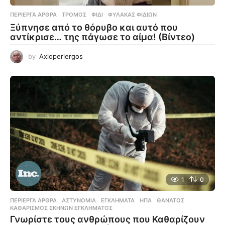
ΠΕΡΊΕΡΓΑ ΆΡΘΡΑ
ΤΡΌΜΟΣ
,
ΦΊΔΙ
,
ΦΎΛΑΚΑΣ ΦΙΔΙΏΝ
Ξύπνησε από το θόρυβο και αυτό που
αντίκρισε… της πάγωσε το αίμα! (Βίντεο)
by
Axioperiergos
1
0
ΠΕΡΊΕΡΓΑ ΆΡΘΡΑ
ΑΣΤΥΝΟΜΊΑ
,
ΕΓΚΛΉΜΑΤΑ
,
ΗΠΑ
,
ΘΆΝΑΤΟΣ
,
ΚΑΘΑΡΙΣΜΌΣ ΣΚΗΝΏΝ ΕΓΚΛΉΜΑΤΟΣ
Γνωρίστε τους ανθρώπους που Καθαρίζουν