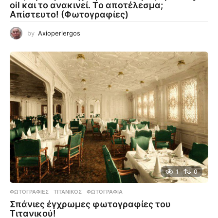
oil και το ανακινεί. Tο αποτέλεσμα;
Απίστευτο! (Φωτογραφίες)
by
Axioperiergos
1
0
ΦΩΤΟΓΡΑΦΊΕΣ
ΤΙΤΑΝΙΚΌΣ
,
ΦΩΤΟΓΡΑΦΊΑ
Σπάνιες έγχρωμες φωτογραφίες του
Τιτανικού!