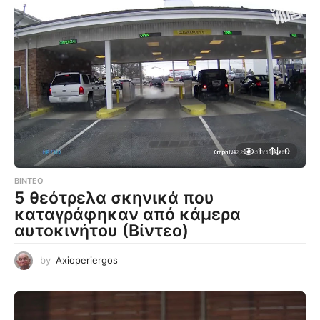
1
0
ΒΊΝΤΕΟ
5 θεότρελα σκηνικά που
καταγράφηκαν από κάμερα
αυτοκινήτου (Βίντεο)
by
Axioperiergos