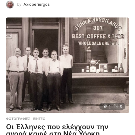
by
Axioperiergos
1
0
ΦΩΤΟΓΡΑΦΊΕΣ
,
ΒΊΝΤΕΟ
Οι Έλληνες που ελέγχουν την
αγορά καφέ στη Νέα Υόρκη