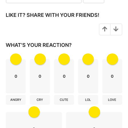
i
n
LIKE IT? SHARE WITH YOUR FRIENDS!
a
t
i
o
WHAT'S YOUR REACTION?
n
0
0
0
0
0
ANGRY
CRY
CUTE
LOL
LOVE