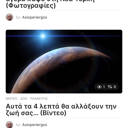
(Φωτογραφίες)
by
Axioperiergos
1
0
ΒΊΝΤΕΟ
ΖΩΉ
,
ΠΛΑΝΉΤΗΣ
Αυτά τα 4 λεπτά θα αλλάξουν την
ζωή σας… (Βίντεο)
by
Axioperiergos