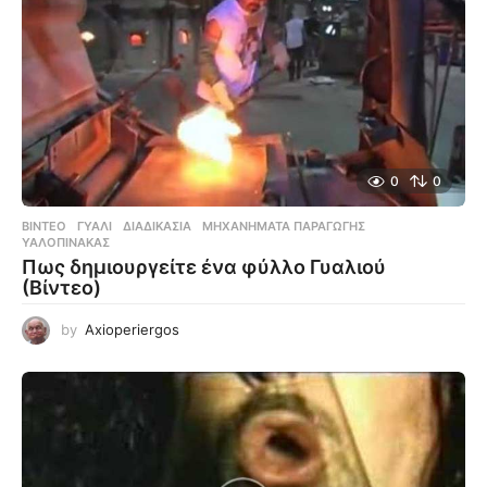
0
0
ΒΊΝΤΕΟ
ΓΥΑΛΊ
,
ΔΙΑΔΙΚΑΣΊΑ
,
ΜΗΧΑΝΉΜΑΤΑ ΠΑΡΑΓΩΓΉΣ
,
ΥΑΛΟΠΊΝΑΚΑΣ
Πως δημιουργείτε ένα φύλλο Γυαλιού
(Βίντεο)
by
Axioperiergos