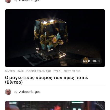
0
0
ΒΊΝΤΕΟ
PAUL JOSEPH STANKARD
,
ΓΥΑΛΊ
,
ΠΡΕΣ ΠΑΠΙΈ
Ο μαγευτικός κόσμος των πρες παπιέ
(Βίντεο)
by
Axioperiergos