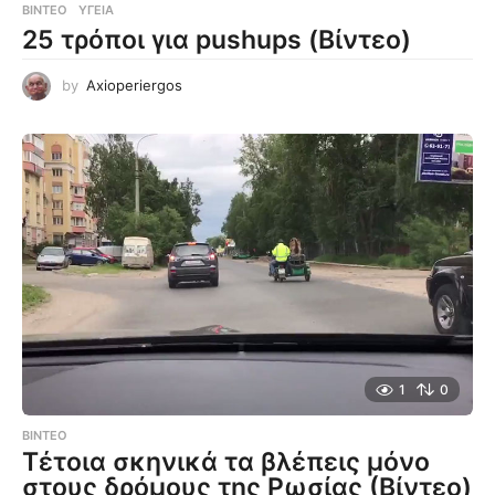
ΒΊΝΤΕΟ
ΥΓΕΊΑ
25 τρόποι για pushups (Βίντεο)
by
Axioperiergos
1
0
ΒΊΝΤΕΟ
Τέτοια σκηνικά τα βλέπεις μόνο
στους δρόμους της Ρωσίας (Βίντεο)