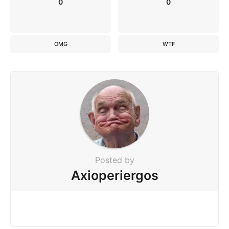
0
0
OMG
WTF
Posted by
Axioperiergos