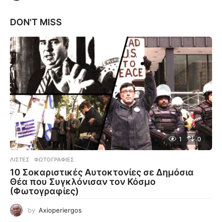
DON'T MISS
1
0
ΛΊΣΤΕΣ
,
ΦΩΤΟΓΡΑΦΊΕΣ
10 Σοκαριστικές Αυτοκτονίες σε Δημόσια
Θέα που Συγκλόνισαν τον Κόσμο
(Φωτογραφίες)
by
Axioperiergos