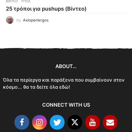
ΒΊΝΤΕΟ
ΥΓΕΊΑ
25 τρόποι για pushups (Βίντεο)
by
Axioperiergos
ABOUT…
Όλα τα περίεργα και παράξενα που συμβαίνουν στον
κόσμο... θα τα δείτε όλα εδώ!
CONNECT WITH US