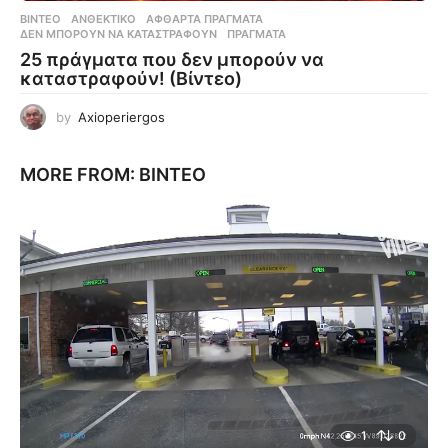
ΒΊΝΤΕΟ
ΑΝΘΕΚΤΙΚΌ
,
ΆΦΘΑΡΤΑ ΠΡΆΓΜΑΤΑ
,
ΔΕΝ ΜΠΟΡΟΎΝ ΝΑ ΚΑΤΑΣΤΡΑΦΟΎΝ
,
ΠΡΆΓΜΑΤΑ
25 πράγματα που δεν μπορούν να
καταστραφούν! (Βίντεο)
by
Axioperiergos
MORE FROM:
ΒΊΝΤΕΟ
1
0