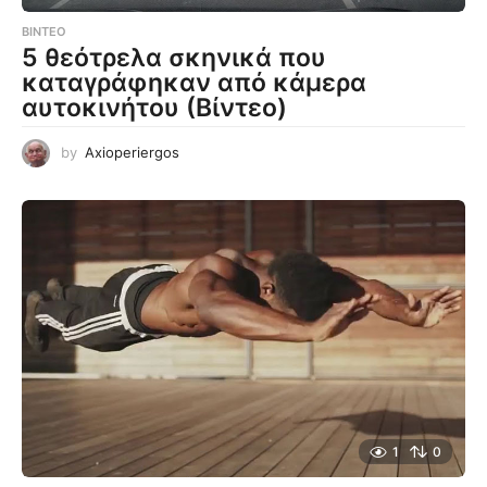
ΒΊΝΤΕΟ
5 θεότρελα σκηνικά που
καταγράφηκαν από κάμερα
αυτοκινήτου (Βίντεο)
by
Axioperiergos
1
0