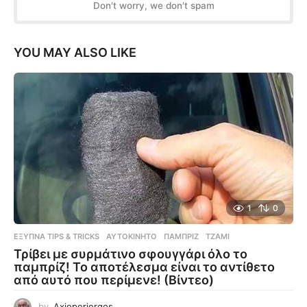
Don't worry, we don't spam
YOU MAY ALSO LIKE
1
0
ΈΞΥΠΝΑ TIPS & TRICKS
ΑΥΤΟΚΊΝΗΤΟ
,
ΠΑΜΠΡΊΖ
,
ΤΖΆΜΙ
Τρίβει με συρμάτινο σφουγγάρι όλο το
παμπρίζ! Το αποτέλεσμα είναι το αντίθετο
από αυτό που περίμενε! (Βίντεο)
by
Axioperiergos