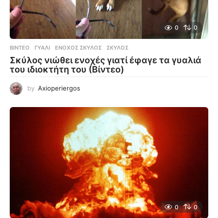
0
0
ΒΊΝΤΕΟ
ΓΥΑΛΊ
,
ΈΝΟΧΟΣ ΣΚΎΛΟΣ
,
ΣΚΎΛΟΣ
Σκύλος νιώθει ενοχές γιατί έφαγε τα γυαλιά
του ιδιοκτήτη του (Βίντεο)
by
Axioperiergos
0
0