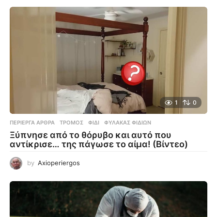
1
0
ΠΕΡΊΕΡΓΑ ΆΡΘΡΑ
ΤΡΌΜΟΣ
,
ΦΊΔΙ
,
ΦΎΛΑΚΑΣ ΦΙΔΙΏΝ
Ξύπνησε από το θόρυβο και αυτό που
αντίκρισε… της πάγωσε το αίμα! (Βίντεο)
by
Axioperiergos