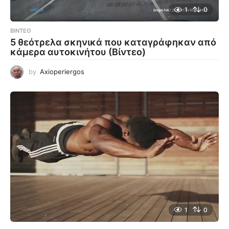
1
0
ΒΊΝΤΕΟ
5 θεότρελα σκηνικά που καταγράφηκαν από
κάμερα αυτοκινήτου (Βίντεο)
by
Axioperiergos
1
0