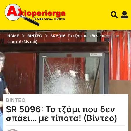
HOME
ΒΊΝΤΕΟ
SR 5096: Το τζάμι που δεν σπάει... με
τίποτα! (Βίντεο)
ΒΊΝΤΕΟ
1
SR 5096: Το τζάμι που δεν
1
έ
σπάει… με τίποτα! (Βίντεο)
τ
η