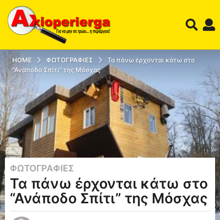
HOME
ΦΩΤΟΓΡΑΦΊΕΣ
Τα πάνω έρχονται κάτω στο
"Ανάποδο Σπίτι" της Μόσχας
ΦΩΤΟΓΡΑΦΊΕΣ
1
Τα πάνω έρχονται κάτω στο
3
έ
“Ανάποδο Σπίτι” της Μόσχας
τ
η