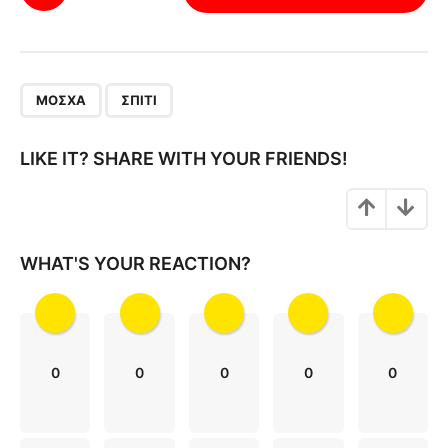
o
s
t
P
,
a
ΜΌΣΧΑ
ΣΠΊΤΙ
g
i
LIKE IT? SHARE WITH YOUR FRIENDS!
n
a
t
i
WHAT'S YOUR REACTION?
o
n
0
0
0
0
0