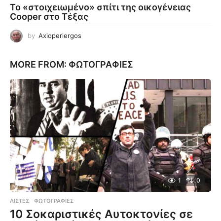
Το «στοιχειωμένο» σπίτι της οικογένειας
Cooper στο Τέξας
by
Axioperiergos
MORE FROM:
ΦΩΤΟΓΡΑΦΊΕΣ
1
0
ΛΊΣΤΕΣ
,
ΦΩΤΟΓΡΑΦΊΕΣ
10 Σοκαριστικές Αυτοκτονίες σε