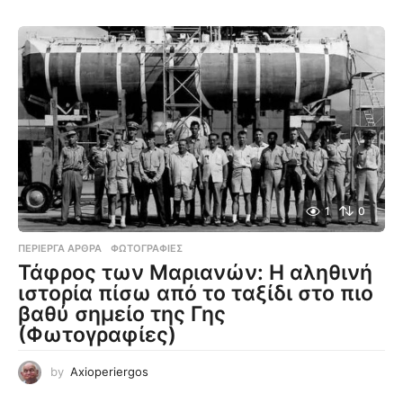
1
0
ΠΕΡΊΕΡΓΑ ΆΡΘΡΑ
,
ΦΩΤΟΓΡΑΦΊΕΣ
Τάφρος των Μαριανών: Η αληθινή
ιστορία πίσω από το ταξίδι στο πιο
βαθύ σημείο της Γης
(Φωτογραφίες)
by
Axioperiergos