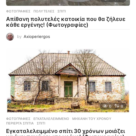
ΦΩΤΟΓΡΑΦΊΕΣ
ΠΟΛΥΤΕΛΈΣ
,
ΣΠΊΤΙ
Απίθανη πολυτελές κατοικία που θα ζήλευε
κάθε εργένης! (Φωτογραφίες)
by
Axioperiergos
0
0
ΦΩΤΟΓΡΑΦΊΕΣ
ΕΓΚΑΤΑΛΕΛΕΙΜΜΈΝΟ
,
ΜΗΧΑΝΉ ΤΟΥ ΧΡΌΝΟΥ
,
ΠΕΡΊΕΡΓΑ ΣΠΊΤΙΑ
,
ΣΠΊΤΙ
Εγκαταλελειμμένο σπίτι 30 χρόνων μοιάζει