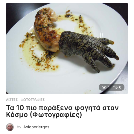
1
0
ΛΊΣΤΕΣ
,
ΦΩΤΟΓΡΑΦΊΕΣ
Τα 10 πιο παράξενα φαγητά στον
Κόσμο (Φωτογραφίες)
by
Axioperiergos