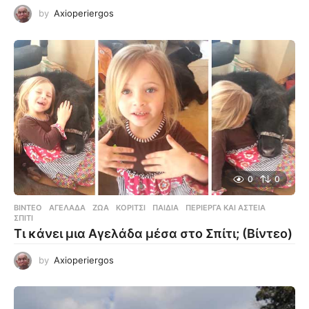
by
Axioperiergos
0
0
ΒΊΝΤΕΟ
ΑΓΕΛΆΔΑ
,
ΖΏΑ
,
ΚΟΡΊΤΣΙ
,
ΠΑΙΔΙΆ
,
ΠΕΡΊΕΡΓΑ ΚΑΙ ΑΣΤΕΊΑ
,
ΣΠΊΤΙ
Τι κάνει μια Αγελάδα μέσα στο Σπίτι; (Βίντεο)
by
Axioperiergos