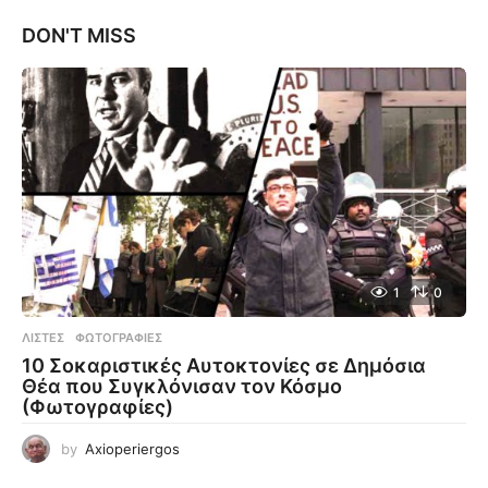
DON'T MISS
1
0
ΛΊΣΤΕΣ
,
ΦΩΤΟΓΡΑΦΊΕΣ
10 Σοκαριστικές Αυτοκτονίες σε Δημόσια
Θέα που Συγκλόνισαν τον Κόσμο
(Φωτογραφίες)
by
Axioperiergos