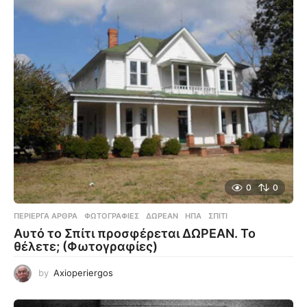
0
0
ΠΕΡΊΕΡΓΑ ΆΡΘΡΑ
,
ΦΩΤΟΓΡΑΦΊΕΣ
ΔΩΡΕΆΝ
,
ΗΠΑ
,
ΣΠΊΤΙ
Αυτό το Σπίτι προσφέρεται ΔΩΡΕΑΝ. Το
θέλετε; (Φωτογραφίες)
by
Axioperiergos