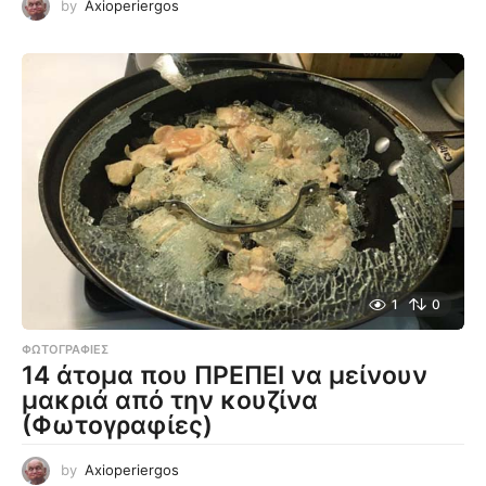
by
Axioperiergos
1
0
ΦΩΤΟΓΡΑΦΊΕΣ
14 άτομα που ΠΡΕΠΕΙ να μείνουν
μακριά από την κουζίνα
(Φωτογραφίες)
by
Axioperiergos