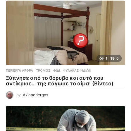
1
0
ΠΕΡΊΕΡΓΑ ΆΡΘΡΑ
ΤΡΌΜΟΣ
,
ΦΊΔΙ
,
ΦΎΛΑΚΑΣ ΦΙΔΙΏΝ
Ξύπνησε από το θόρυβο και αυτό που
αντίκρισε… της πάγωσε το αίμα! (Βίντεο)
by
Axioperiergos