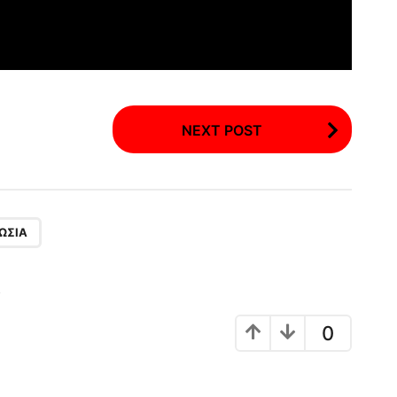
NEXT POST
ΩΣΊΑ
!
0