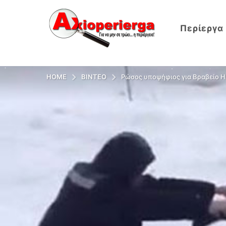
Περίεργα
HOME
ΒΊΝΤΕΟ
Ρώσος υποψήφιος για Βραβείο Ηλ