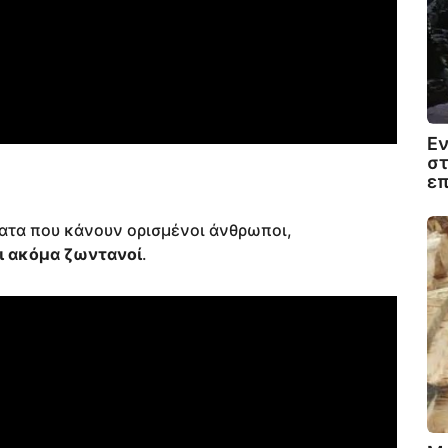
Εν
στ
ε
ατα που κάνουν ορισμένοι άνθρωποι,
ι ακόμα ζωντανοί
.