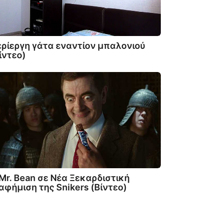
ρίεργη γάτα εναντίον μπαλονιού
ίντεο)
Mr. Bean σε Νέα Ξεκαρδιστική
αφήμιση της Snikers (Βίντεο)