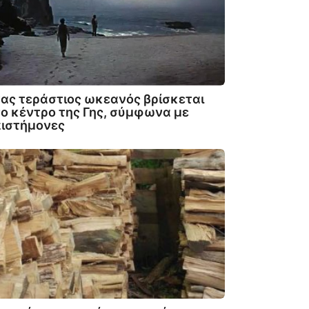
ας τεράστιος ωκεανός βρίσκεται
ο κέντρο της Γης, σύμφωνα με
πιστήμονες