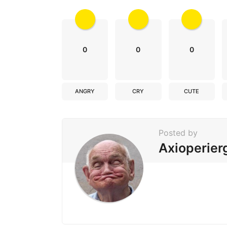
t
i
o
n
0
0
0
ANGRY
CRY
CUTE
Posted by
Axioperier