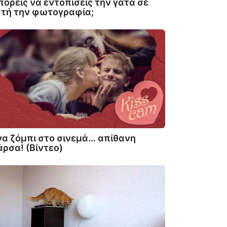
ορείς να εντοπίσεις την γάτα σε
τή την φωτογραφία;
α ζόμπι στο σινεμά… απίθανη
ρσα! (Βίντεο)