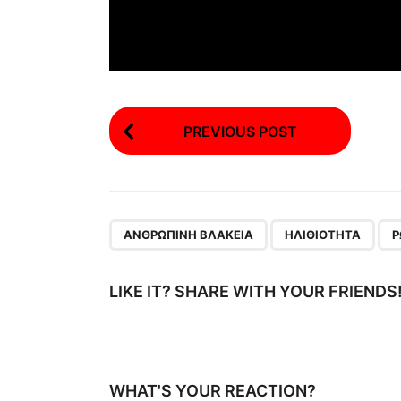
P
PREVIOUS POST
o
s
t
P
,
,
ΑΝΘΡΏΠΙΝΗ ΒΛΑΚΕΊΑ
ΗΛΙΘΙΌΤΗΤΑ
Ρ
a
g
LIKE IT? SHARE WITH YOUR FRIENDS
i
n
a
WHAT'S YOUR REACTION?