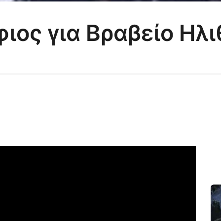
ος για Βραβείο Ηλι