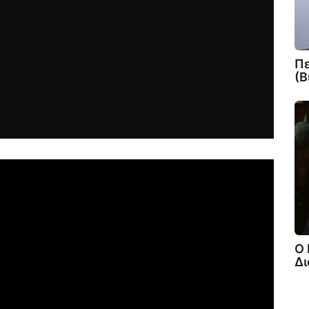
Πε
(Β
Ο 
Δι