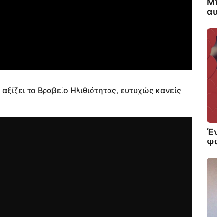
Μπ
αυ
αξίζει το Βραβείο Ηλιθιότητας, ευτυχώς κανείς
Έν
φά