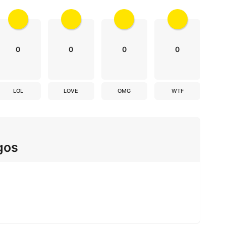
0
0
0
0
LOL
LOVE
OMG
WTF
gos