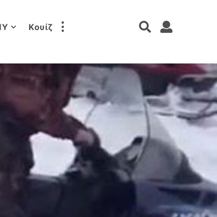
IY
Κουίζ