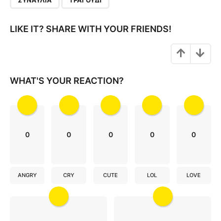
ΣΥΝΑΥΛΊΑ
ΤΡΑΓΟΎΔΙ
i
n
LIKE IT? SHARE WITH YOUR FRIENDS!
a
t
i
o
WHAT'S YOUR REACTION?
n
0
0
0
0
0
ANGRY
CRY
CUTE
LOL
LOVE