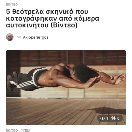
ΒΊΝΤΕΟ
5 θεότρελα σκηνικά που
καταγράφηκαν από κάμερα
αυτοκινήτου (Βίντεο)
by
Axioperiergos
1
0
ΒΊΝΤΕΟ
ΥΓΕΊΑ