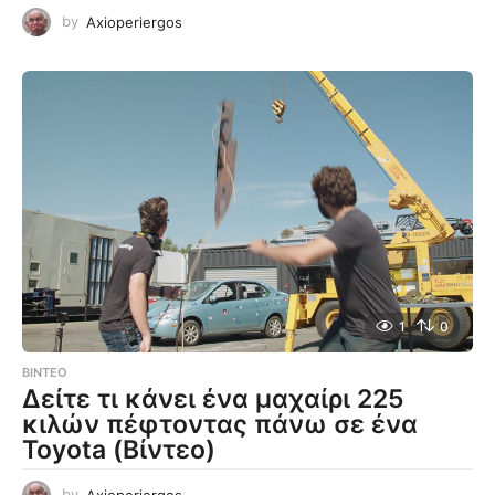
by
Axioperiergos
1
0
ΒΊΝΤΕΟ
Δείτε τι κάνει ένα μαχαίρι 225
κιλών πέφτοντας πάνω σε ένα
Toyota (Βίντεο)
by
Axioperiergos