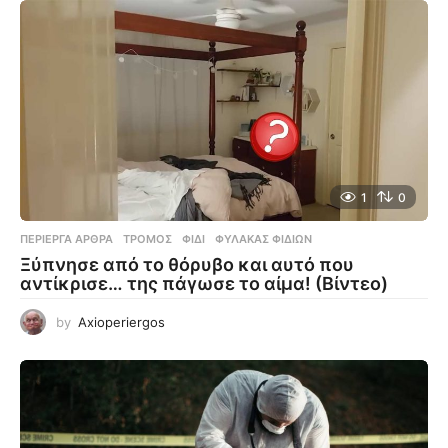
1
0
ΠΕΡΊΕΡΓΑ ΆΡΘΡΑ
ΤΡΌΜΟΣ
,
ΦΊΔΙ
,
ΦΎΛΑΚΑΣ ΦΙΔΙΏΝ
Ξύπνησε από το θόρυβο και αυτό που
αντίκρισε… της πάγωσε το αίμα! (Βίντεο)
by
Axioperiergos