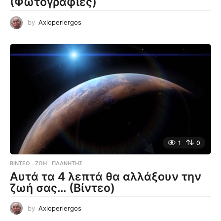
(Φωτογραφίες)
by
Axioperiergos
1
0
ΒΊΝΤΕΟ
ΖΩΉ
,
ΠΛΑΝΉΤΗΣ
Αυτά τα 4 λεπτά θα αλλάξουν την
ζωή σας… (Βίντεο)
by
Axioperiergos