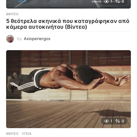
1
0
ΒΊΝΤΕΟ
5 θεότρελα σκηνικά που καταγράφηκαν από
κάμερα αυτοκινήτου (Βίντεο)
by
Axioperiergos
1
0
ΒΊΝΤΕΟ
ΥΓΕΊΑ