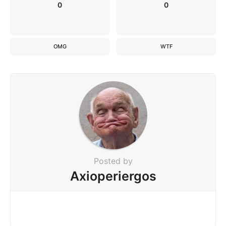
0
0
OMG
WTF
Posted by
Axioperiergos