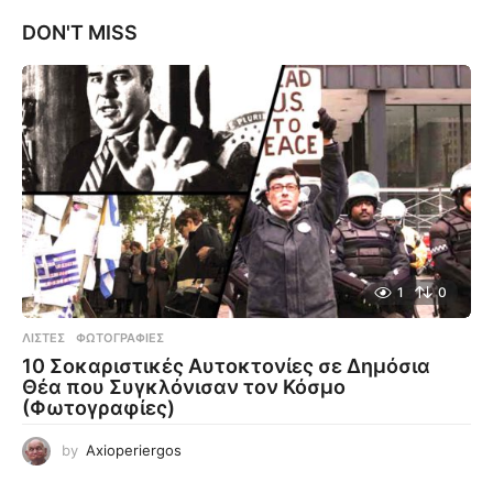
DON'T MISS
1
0
ΛΊΣΤΕΣ
,
ΦΩΤΟΓΡΑΦΊΕΣ
10 Σοκαριστικές Αυτοκτονίες σε Δημόσια
Θέα που Συγκλόνισαν τον Κόσμο
(Φωτογραφίες)
by
Axioperiergos