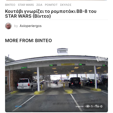
ΒΊΝΤΕΟ
STAR WARS
,
ΖΏΑ
,
ΡΟΜΠΌΤ
,
ΣΚΎΛΟΣ
Κουτάβι γνωρίζει το ρομποτάκι BB-8 του
STAR WARS (Βίντεο)
by
Axioperiergos
MORE FROM:
ΒΊΝΤΕΟ
1
0