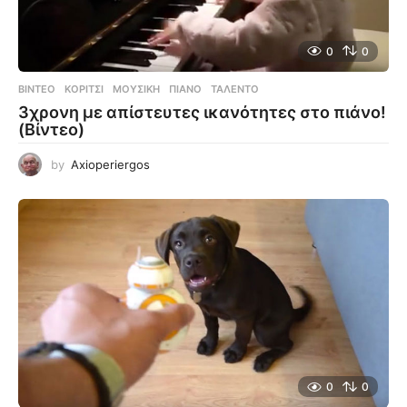
0
0
ΒΊΝΤΕΟ
ΚΟΡΊΤΣΙ
,
ΜΟΥΣΙΚΉ
,
ΠΙΆΝΟ
,
ΤΑΛΈΝΤΟ
3χρονη με απίστευτες ικανότητες στο πιάνο!
(Βίντεο)
by
Axioperiergos
0
0