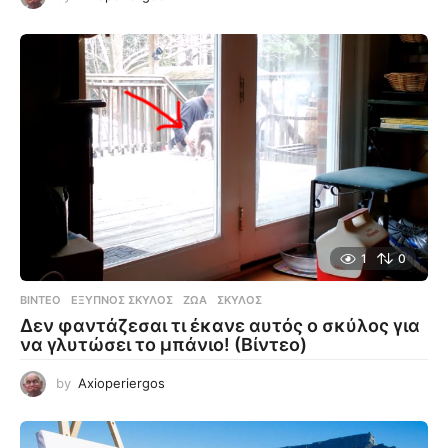
1
0
ΒΊΝΤΕΟ
ΈΞΥΠΝΟΣ ΣΚΎΛΟΣ
,
ΖΏΑ
,
ΣΚΎΛΟΣ
Δεν φαντάζεσαι τι έκανε αυτός ο σκύλος για
να γλυτώσει το μπάνιο! (Βίντεο)
by
Axioperiergos