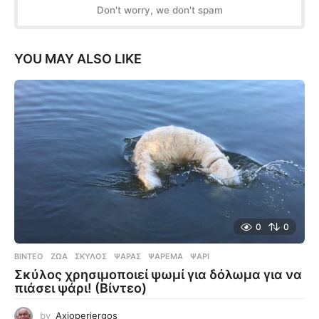
Don't worry, we don't spam
YOU MAY ALSO LIKE
0
0
ΒΊΝΤΕΟ
ΖΏΑ
,
ΣΚΎΛΟΣ
,
ΨΑΡΆΣ
,
ΨΆΡΕΜΑ
,
ΨΆΡΙ
Σκύλος χρησιμοποιεί ψωμί για δόλωμα για να
πιάσει ψάρι! (Βίντεο)
by
Axioperiergos