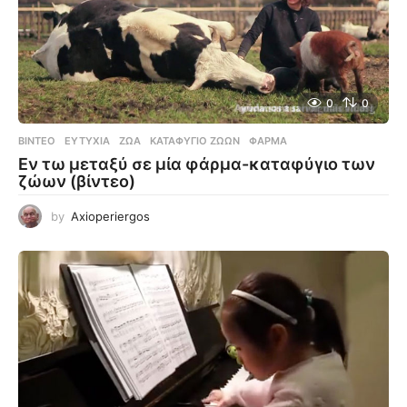
0
0
ΒΊΝΤΕΟ
ΕΥΤΥΧΊΑ
,
ΖΏΑ
,
ΚΑΤΑΦΎΓΙΟ ΖΏΩΝ
,
ΦΆΡΜΑ
Εν τω μεταξύ σε μία φάρμα-καταφύγιο των
ζώων (βίντεο)
by
Axioperiergos