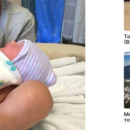
Το
(Β
Μι
το