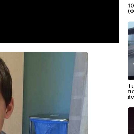
10
(
Τι
πο
έν