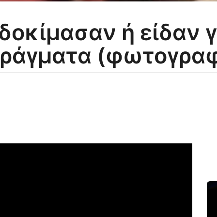
 δοκίμασαν ή είδαν 
πράγματα (φωτογραφ