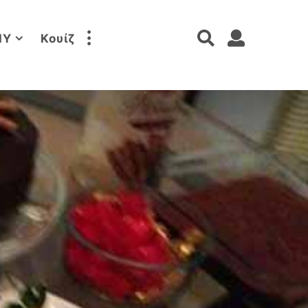
IY
Κουίζ