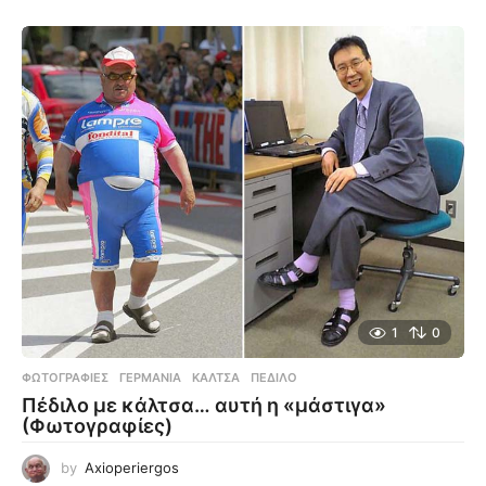
1
0
ΦΩΤΟΓΡΑΦΊΕΣ
ΓΕΡΜΑΝΊΑ
,
ΚΆΛΤΣΑ
,
ΠΈΔΙΛΟ
Πέδιλο με κάλτσα… αυτή η «μάστιγα»
(Φωτογραφίες)
by
Axioperiergos