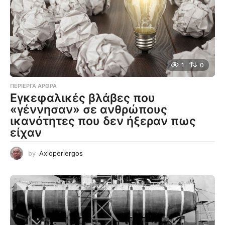
1
0
ΠΕΡΊΕΡΓΑ ΆΡΘΡΑ
Εγκεφαλικές βλάβες που
«γέννησαν» σε ανθρώπους
ικανότητες που δεν ήξεραν πως
είχαν
by
Axioperiergos