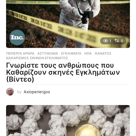
1
0
ΠΕΡΊΕΡΓΑ ΆΡΘΡΑ
ΑΣΤΥΝΟΜΊΑ
,
ΕΓΚΛΉΜΑΤΑ
,
ΗΠΑ
,
ΘΆΝΑΤΟΣ
,
ΚΑΘΑΡΙΣΜΌΣ ΣΚΗΝΏΝ ΕΓΚΛΉΜΑΤΟΣ
Γνωρίστε τους ανθρώπους που
Καθαρίζουν σκηνές Εγκλημάτων
(Βίντεο)
by
Axioperiergos