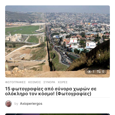
1
0
ΦΩΤΟΓΡΑΦΊΕΣ
ΚΌΣΜΟΣ
,
ΣΎΝΟΡΑ
,
ΧΏΡΕΣ
15 φωτογραφίες από σύνορα χωρών σε
ολόκληρο τον κόσμο! (Φωτογραφίες)
by
Axioperiergos