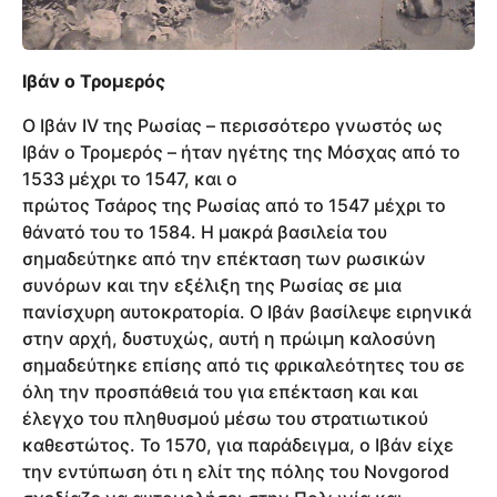
Ιβάν ο Τρομερός
Ο Ιβάν ΙV της Ρωσίας – περισσότερο γνωστός ως
Ιβάν ο Τρομερός – ήταν ηγέτης της Μόσχας από το
1533 μέχρι το 1547, και ο
πρώτος Τσάρος της Ρωσίας από το 1547 μέχρι το
θάνατό του το 1584. Η μακρά βασιλεία του
σημαδεύτηκε από την επέκταση των ρωσικών
συνόρων και την εξέλιξη της Ρωσίας σε μια
πανίσχυρη αυτοκρατορία. Ο Ιβάν βασίλεψε ειρηνικά
στην αρχή, δυστυχώς, αυτή η πρώιμη καλοσύνη
σημαδεύτηκε επίσης από τις φρικαλεότητες του σε
όλη την προσπάθειά του για επέκταση και και
έλεγχο του πληθυσμού μέσω του στρατιωτικού
καθεστώτος. Το 1570, για παράδειγμα, ο Ιβάν είχε
την εντύπωση ότι η ελίτ της πόλης του Novgorod