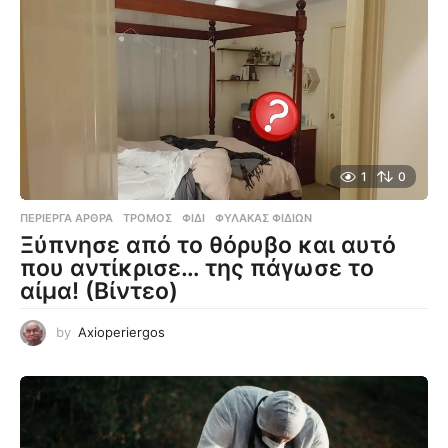
1
0
ΠΕΡΊΕΡΓΑ ΆΡΘΡΑ
ΤΡΌΜΟΣ
,
ΦΊΔΙ
,
ΦΎΛΑΚΑΣ ΦΙΔΙΏΝ
Ξύπνησε από το θόρυβο και αυτό
που αντίκρισε… της πάγωσε το
αίμα! (Βίντεο)
by
Axioperiergos