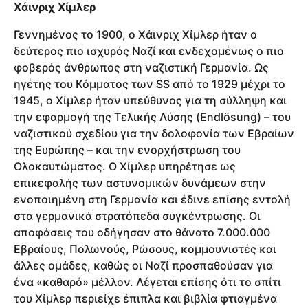
Χάινριχ Χίμλερ
Γεννημένος το 1900, ο Χάινριχ Χίμλερ ήταν ο
δεύτερος πιο ισχυρός Ναζί και ενδεχομένως ο πιο
φοβερός άνθρωπος στη ναζιστική Γερμανία. Ως
ηγέτης του Κόμματος των SS από το 1929 μέχρι το
1945, ο Χίμλερ ήταν υπεύθυνος για τη σύλληψη και
την εφαρμογή της Τελικής Λύσης (Endlösung) – του
ναζιστικού σχεδίου για την δολοφονία των Εβραίων
της Ευρώπης – και την ενορχήστρωση του
Ολοκαυτώματος. Ο Χίμλερ υπηρέτησε ως
επικεφαλής των αστυνομικών δυνάμεων στην
ενοποιημένη στη Γερμανία και έδινε επίσης εντολή
στα γερμανικά στρατόπεδα συγκέντρωσης. Οι
αποφάσεις του οδήγησαν στο θάνατο 7.000.000
Εβραίους, Πολωνούς, Ρώσους, κομμουνιστές και
άλλες ομάδες, καθώς οι Ναζί προσπαθούσαν για
ένα «καθαρό» μέλλον. Λέγεται επίσης ότι το σπίτι
του Χίμλερ περιείχε έπιπλα και βιβλία φτιαγμένα