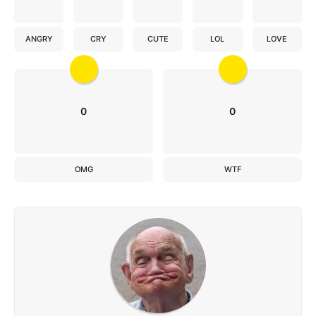
ANGRY
CRY
CUTE
LOL
LOVE
0
0
OMG
WTF