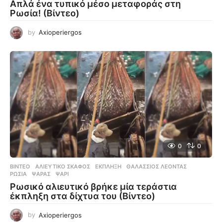
Απλά ένα τυπικό μέσο μεταφοράς στη
Ρωσία! (Βίντεο)
by
Axioperiergos
0
0
ΒΊΝΤΕΟ
ΑΛΙΕΥΤΙΚΌ ΣΚΆΦΟΣ
,
ΈΚΠΛΗΞΗ
,
ΘΑΛΆΣΣΙΟΣ ΛΈΟΝΤΑΣ
,
ΡΩΣΊΑ
,
ΨΑΡΆΣ
,
ΨΆΡΙ
Ρωσικό αλιευτικό βρήκε μία τεράστια
έκπληξη στα δίχτυα του (Βίντεο)
by
Axioperiergos