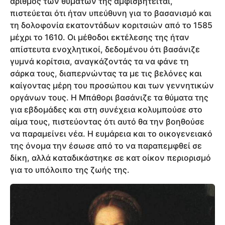
αριθμός των θυμάτων της αμφισβητείται,
πιστεύεται ότι ήταν υπεύθυνη για το βασανισμό και
τη δολοφονία εκατοντάδων κοριτσιών από το 1585
μέχρι το 1610. Οι μέθοδοι εκτέλεσης της ήταν
απίστευτα ενοχλητικοί, δεδομένου ότι βασάνιζε
γυμνά κορίτσια, αναγκάζοντάς τα να φάνε τη
σάρκα τους, διαπερνώντας τα με τις βελόνες και
καίγοντας μέρη του προσώπου και των γεννητικών
οργάνων τους. Η Μπάθορι βασάνιζε τα θύματα της
για εβδομάδες και στη συνέχεια κολυμπούσε στο
αίμα τους, πιστεύοντας ότι αυτό θα την βοηθούσε
να παραμείνει νέα. Η ευμάρεια και το οικογενειακό
της όνομα την έσωσε από το να παραπεμφθεί σε
δίκη, αλλά καταδικάστηκε σε κατ οίκον περιορισμό
για το υπόλοιπο της ζωής της.