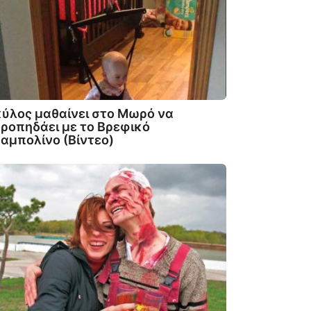
ύλος μαθαίνει στο Μωρό να
ροπηδάει με το Βρεφικό
αμπολίνο (Βίντεο)