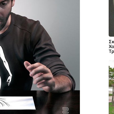
Σκ
Χο
Τρ