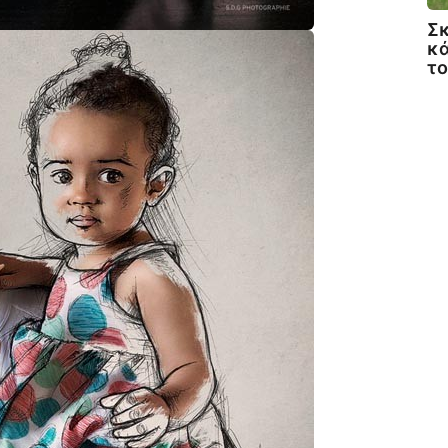
Σκ
κά
τ