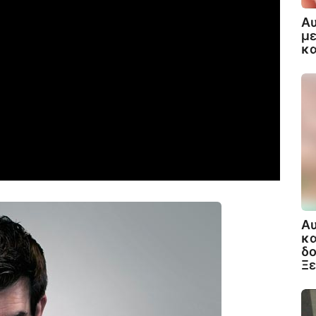
Αυ
με
κα
Αυ
κα
δο
Ξε