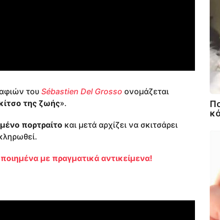
ραφιών του
Sébastien Del Grosso
ονομάζεται
κίτσο της ζωής
».
Πο
κό
μένο πορτραίτο
και μετά αρχίζει να σκιτσάρει
κληρωθεί.
οποιημένα με πραγματικά αντικείμενα!