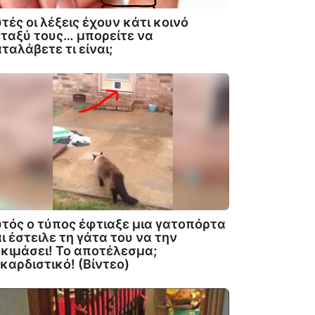
τές οι λέξεις έχουν κάτι κοινό
ταξύ τους… μπορείτε να
ταλάβετε τι είναι;
τός ο τύπος έφτιαξε μια γατοπόρτα
ι έστειλε τη γάτα του να την
κιμάσει! Το αποτέλεσμα;
καρδιστικό! (Βίντεο)