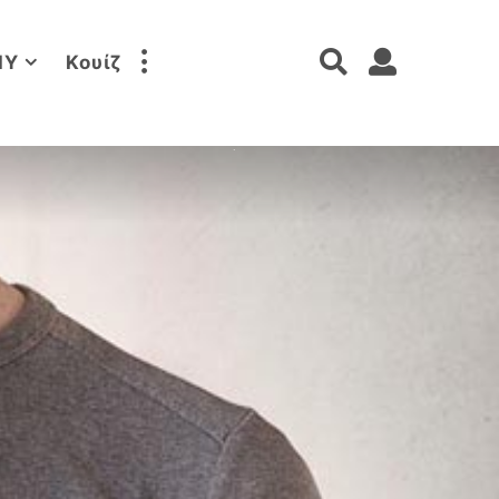
IY
Κουίζ