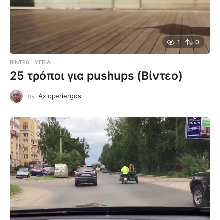
1
0
ΒΊΝΤΕΟ
ΥΓΕΊΑ
25 τρόποι για pushups (Βίντεο)
by
Axioperiergos