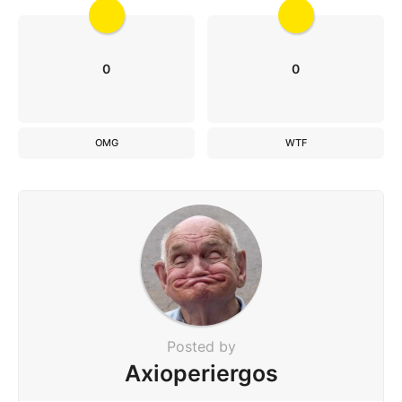
0
0
OMG
WTF
Posted by
Axioperiergos