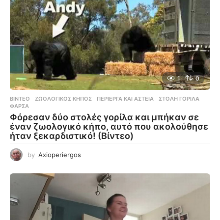
1
0
ΒΊΝΤΕΟ
ΖΩΟΛΟΓΙΚΌΣ ΚΉΠΟΣ
,
ΠΕΡΊΕΡΓΑ ΚΑΙ ΑΣΤΕΊΑ
,
ΣΤΟΛΉ ΓΟΡΊΛΑ
,
ΦΆΡΣΑ
Φόρεσαν δύο στολές γορίλα και μπήκαν σε
έναν ζωολογικό κήπο, αυτό που ακολούθησε
ήταν ξεκαρδιστικό! (Βίντεο)
by
Axioperiergos