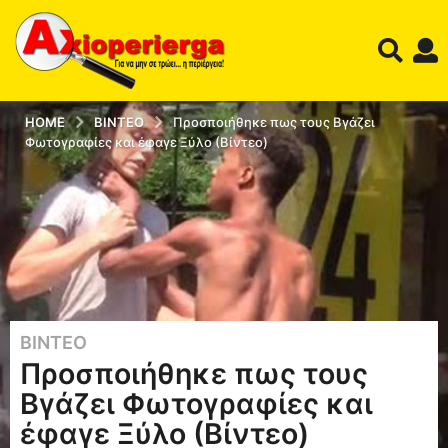
HOME
ΒΊΝΤΕΟ
Προσποιήθηκε πως τους Βγάζει
Φωτογραφίες και έφαγε Ξύλο (Βίντεο)
ΒΊΝΤΕΟ
1
Προσποιήθηκε πως τους
2
έ
Βγάζει Φωτογραφίες και
τ
έφαγε Ξύλο (Βίντεο)
η