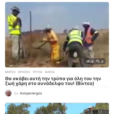
0
0
ΒΊΝΤΕΟ
ΕΡΓΆΤΕΣ
,
ΤΡΎΠΑ
,
ΦΆΡΣΑ
Θα σκάβει αυτή την τρύπα για όλη του την
ζωή χάρη στο συνάδελφο του! (Βίντεο)
by
Axioperiergos