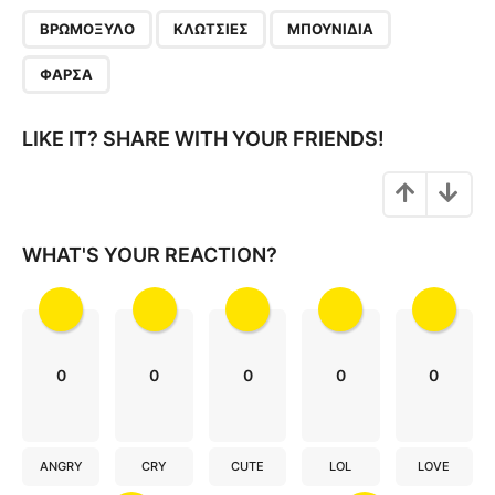
P
,
,
,
a
ΒΡΩΜΌΞΥΛΟ
ΚΛΩΤΣΙΈΣ
ΜΠΟΥΝΊΔΙΑ
g
ΦΆΡΣΑ
i
n
LIKE IT? SHARE WITH YOUR FRIENDS!
a
t
i
o
WHAT'S YOUR REACTION?
n
0
0
0
0
0
ANGRY
CRY
CUTE
LOL
LOVE