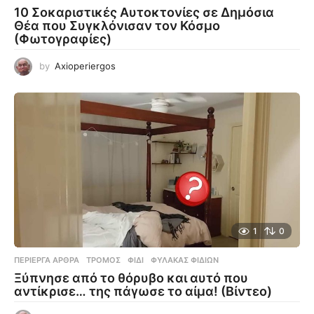
10 Σοκαριστικές Αυτοκτονίες σε Δημόσια
Θέα που Συγκλόνισαν τον Κόσμο
(Φωτογραφίες)
by
Axioperiergos
1
0
ΠΕΡΊΕΡΓΑ ΆΡΘΡΑ
ΤΡΌΜΟΣ
,
ΦΊΔΙ
,
ΦΎΛΑΚΑΣ ΦΙΔΙΏΝ
Ξύπνησε από το θόρυβο και αυτό που
αντίκρισε… της πάγωσε το αίμα! (Βίντεο)