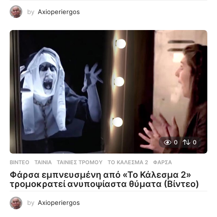
by
Axioperiergos
0
0
ΒΊΝΤΕΟ
ΤΑΙΝΊΑ
,
ΤΑΙΝΊΕΣ ΤΡΌΜΟΥ
,
ΤΟ ΚΆΛΕΣΜΑ 2
,
ΦΆΡΣΑ
Φάρσα εμπνευσμένη από «Το Κάλεσμα 2»
τρομοκρατεί ανυποψίαστα θύματα (Βίντεο)
by
Axioperiergos