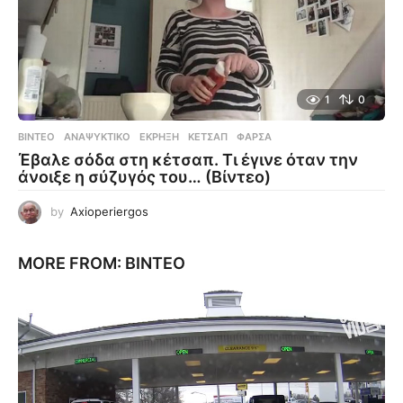
1
0
ΒΊΝΤΕΟ
ΑΝΑΨΥΚΤΙΚΌ
,
ΈΚΡΗΞΗ
,
ΚΈΤΣΑΠ
,
ΦΆΡΣΑ
Έβαλε σόδα στη κέτσαπ. Τι έγινε όταν την
άνοιξε η σύζυγός του… (Βίντεο)
by
Axioperiergos
MORE FROM:
ΒΊΝΤΕΟ