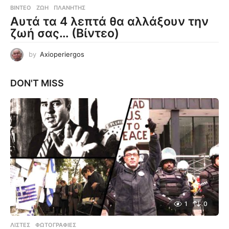
ΒΊΝΤΕΟ
ΖΩΉ
,
ΠΛΑΝΉΤΗΣ
Αυτά τα 4 λεπτά θα αλλάξουν την
ζωή σας… (Βίντεο)
by
Axioperiergos
DON'T MISS
1
0
ΛΊΣΤΕΣ
,
ΦΩΤΟΓΡΑΦΊΕΣ