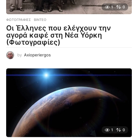
1
0
ΦΩΤΟΓΡΑΦΊΕΣ
,
ΒΊΝΤΕΟ
Οι Έλληνες που ελέγχουν την
αγορά καφέ στη Νέα Υόρκη
(Φωτογραφίες)
by
Axioperiergos
1
0