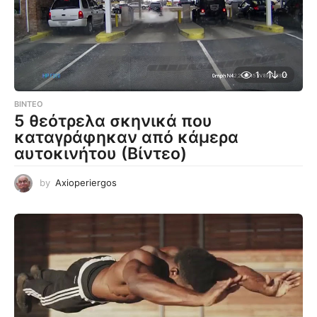
1
0
ΒΊΝΤΕΟ
5 θεότρελα σκηνικά που
καταγράφηκαν από κάμερα
αυτοκινήτου (Βίντεο)
by
Axioperiergos