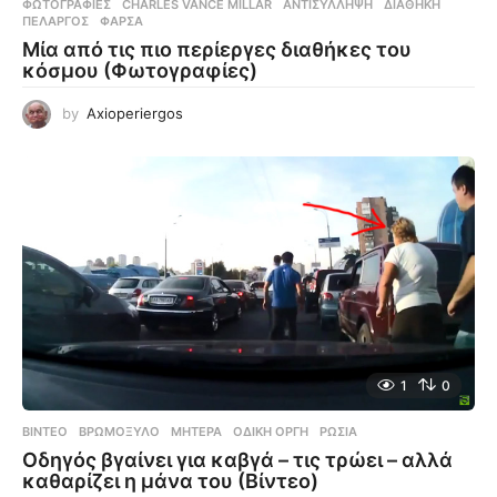
ΦΩΤΟΓΡΑΦΊΕΣ
CHARLES VANCE MILLAR
,
ΑΝΤΙΣΎΛΛΗΨΗ
,
ΔΙΑΘΉΚΗ
,
ΠΕΛΑΡΓΌΣ
,
ΦΆΡΣΑ
Μία από τις πιο περίεργες διαθήκες του
κόσμου (Φωτογραφίες)
by
Axioperiergos
1
0
ΒΊΝΤΕΟ
ΒΡΩΜΌΞΥΛΟ
,
ΜΗΤΈΡΑ
,
ΟΔΙΚΉ ΟΡΓΉ
,
ΡΩΣΊΑ
Οδηγός βγαίνει για καβγά – τις τρώει – αλλά
καθαρίζει η μάνα του (Βίντεο)