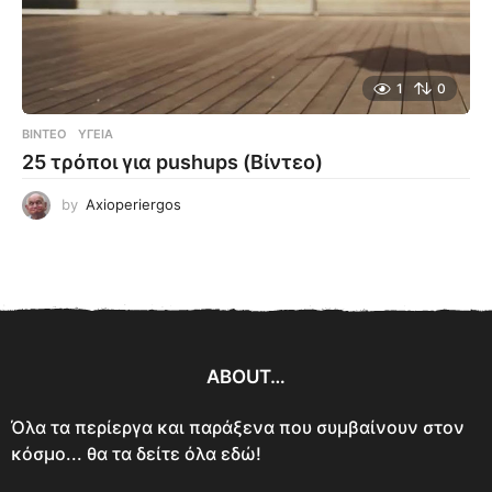
1
0
ΒΊΝΤΕΟ
ΥΓΕΊΑ
25 τρόποι για pushups (Βίντεο)
by
Axioperiergos
ABOUT…
Όλα τα περίεργα και παράξενα που συμβαίνουν στον
κόσμο... θα τα δείτε όλα εδώ!