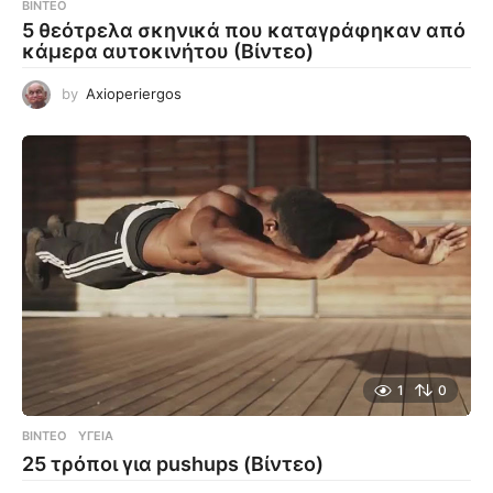
ΒΊΝΤΕΟ
5 θεότρελα σκηνικά που καταγράφηκαν από
κάμερα αυτοκινήτου (Βίντεο)
by
Axioperiergos
1
0
ΒΊΝΤΕΟ
ΥΓΕΊΑ
25 τρόποι για pushups (Βίντεο)