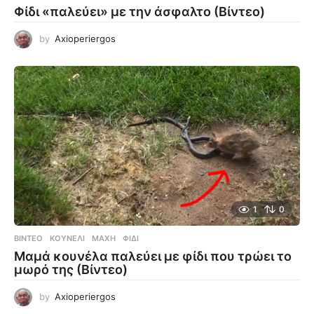
Φίδι «παλεύει» με την άσφαλτο (Βίντεο)
by
Axioperiergos
1
0
ΒΊΝΤΕΟ
ΚΟΥΝΈΛΙ
,
ΜΆΧΗ
,
ΦΊΔΙ
Μαμά κουνέλα παλεύει με φίδι που τρώει το
μωρό της (Βίντεο)
by
Axioperiergos