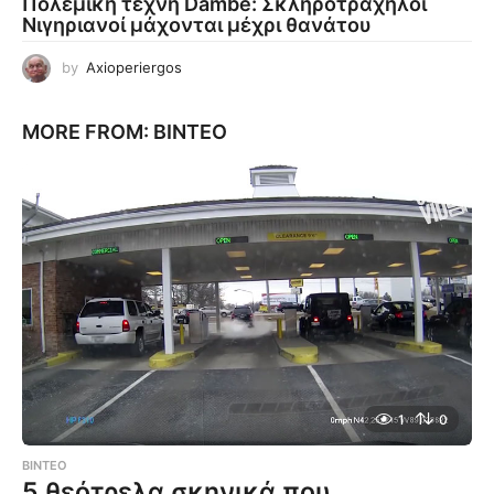
Πολεμική τέχνη Dambe: Σκληροτράχηλοι
Νιγηριανοί μάχονται μέχρι θανάτου
by
Axioperiergos
MORE FROM:
ΒΊΝΤΕΟ
1
0
ΒΊΝΤΕΟ
5 θεότρελα σκηνικά που