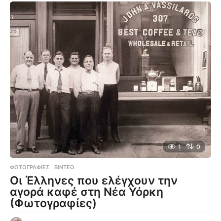
1
0
ΦΩΤΟΓΡΑΦΊΕΣ
,
ΒΊΝΤΕΟ
Οι Έλληνες που ελέγχουν την
αγορά καφέ στη Νέα Υόρκη
(Φωτογραφίες)