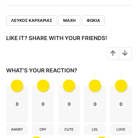
t
P
,
,
a
ΛΕΥΚΌΣ ΚΑΡΧΑΡΊΑΣ
ΜΆΧΗ
ΦΏΚΙΑ
g
i
LIKE IT? SHARE WITH YOUR FRIENDS!
n
a
t
i
WHAT'S YOUR REACTION?
o
n
0
0
0
0
0
ANGRY
CRY
CUTE
LOL
LOVE