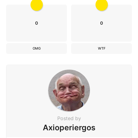
0
0
OMG
WTF
Posted by
Axioperiergos