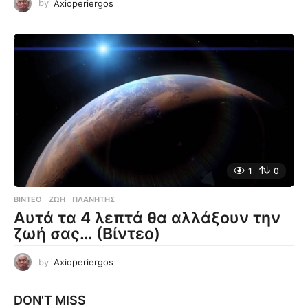
by
Axioperiergos
1
0
ΒΊΝΤΕΟ
ΖΩΉ
,
ΠΛΑΝΉΤΗΣ
Αυτά τα 4 λεπτά θα αλλάξουν την
ζωή σας… (Βίντεο)
by
Axioperiergos
DON'T MISS