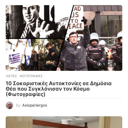
1
0
ΛΊΣΤΕΣ
,
ΦΩΤΟΓΡΑΦΊΕΣ
10 Σοκαριστικές Αυτοκτονίες σε Δημόσια
Θέα που Συγκλόνισαν τον Κόσμο
(Φωτογραφίες)
by
Axioperiergos