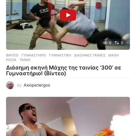
0
0
ΒΊΝΤΕΟ
ΓΥΜΝΑΣΤΉΡΙΟ
,
ΓΥΜΝΑΣΤΙΚΉ
,
ΔΙΆΣΗΜΕΣ ΤΑΙΝΊΕΣ
,
ΜΆΧΗ
,
ΡΩΣΊΑ
,
ΤΑΙΝΊΑ
Διάσημη σκηνή Μάχης της ταινίας ‘300’ σε
Γυμναστήριο! (Βίντεο)
by
Axioperiergos