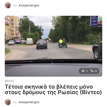
by
Axioperiergos
1
0
ΒΊΝΤΕΟ
Τέτοια σκηνικά τα βλέπεις μόνο
στους δρόμους της Ρωσίας (Βίντεο)
by
Axioperiergos