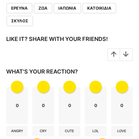
P
,
,
,
,
a
ΈΡΕΥΝΑ
ΖΏΑ
ΙΑΠΩΝΊΑ
ΚΑΤΟΙΚΊΔΙΑ
g
ΣΚΎΛΟΣ
i
n
LIKE IT? SHARE WITH YOUR FRIENDS!
a
t
i
o
WHAT'S YOUR REACTION?
n
0
0
0
0
0
ANGRY
CRY
CUTE
LOL
LOVE