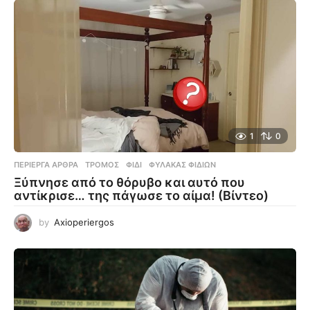
1
0
ΠΕΡΊΕΡΓΑ ΆΡΘΡΑ
ΤΡΌΜΟΣ
,
ΦΊΔΙ
,
ΦΎΛΑΚΑΣ ΦΙΔΙΏΝ
Ξύπνησε από το θόρυβο και αυτό που
αντίκρισε… της πάγωσε το αίμα! (Βίντεο)
by
Axioperiergos