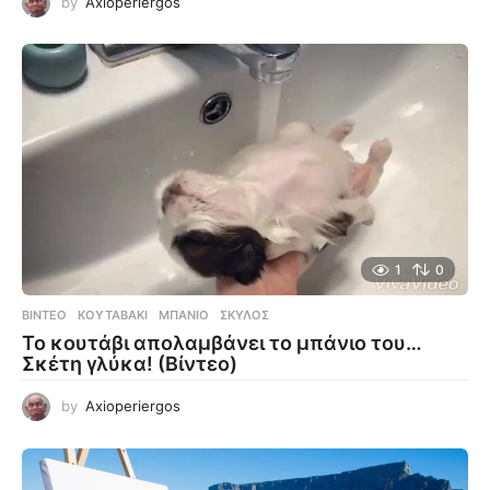
by
Axioperiergos
1
0
ΒΊΝΤΕΟ
ΚΟΥΤΑΒΆΚΙ
,
ΜΠΆΝΙΟ
,
ΣΚΎΛΟΣ
To κουτάβι απολαμβάνει το μπάνιο του…
Σκέτη γλύκα! (Βίντεο)
by
Axioperiergos