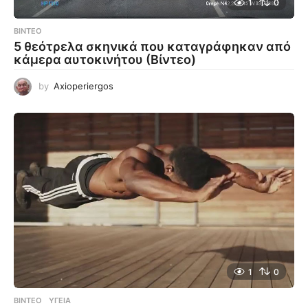
1
0
ΒΊΝΤΕΟ
5 θεότρελα σκηνικά που καταγράφηκαν από
κάμερα αυτοκινήτου (Βίντεο)
by
Axioperiergos
1
0
ΒΊΝΤΕΟ
ΥΓΕΊΑ