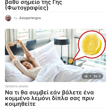
βαθύ σημείο της Γης
(Φωτογραφίες)
by
Axioperiergos
1
0
ΠΕΡΊΕΡΓΑ ΆΡΘΡΑ
Να τι θα συμβεί εάν βάλετε ένα
κομμένο λεμόνι δίπλα σας πριν
κοιμηθείτε