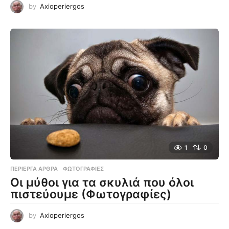
by
Axioperiergos
1
0
ΠΕΡΊΕΡΓΑ ΆΡΘΡΑ
,
ΦΩΤΟΓΡΑΦΊΕΣ
Οι μύθοι για τα σκυλιά που όλοι
πιστεύουμε (Φωτογραφίες)
by
Axioperiergos