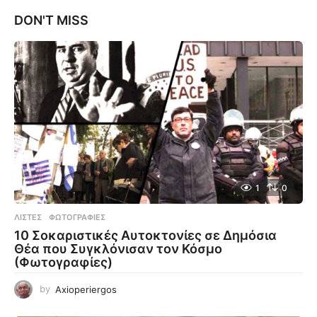
DON'T MISS
1
0
ΛΊΣΤΕΣ
,
ΦΩΤΟΓΡΑΦΊΕΣ
10 Σοκαριστικές Αυτοκτονίες σε Δημόσια
Θέα που Συγκλόνισαν τον Κόσμο
(Φωτογραφίες)
by
Axioperiergos