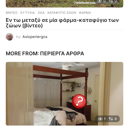
0
0
ΒΊΝΤΕΟ
ΕΥΤΥΧΊΑ
,
ΖΏΑ
,
ΚΑΤΑΦΎΓΙΟ ΖΏΩΝ
,
ΦΆΡΜΑ
Εν τω μεταξύ σε μία φάρμα-καταφύγιο των
ζώων (βίντεο)
by
Axioperiergos
MORE FROM:
ΠΕΡΊΕΡΓΑ ΆΡΘΡΑ
1
0