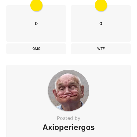
0
0
OMG
WTF
Posted by
Axioperiergos