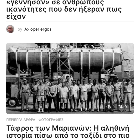
«γέννησαν» σε ανθρώπους
ικανότητες που δεν ήξεραν πως
είχαν
by
Axioperiergos
1
0
ΠΕΡΊΕΡΓΑ ΆΡΘΡΑ
,
ΦΩΤΟΓΡΑΦΊΕΣ
Τάφρος των Μαριανών: Η αληθινή
ιστορία πίσω από το ταξίδι στο πιο