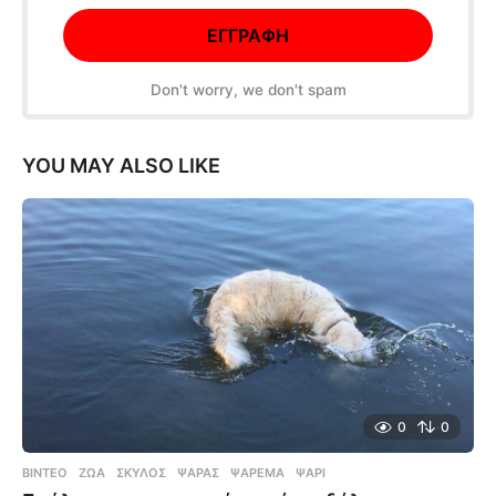
Don't worry, we don't spam
YOU MAY ALSO LIKE
0
0
ΒΊΝΤΕΟ
ΖΏΑ
,
ΣΚΎΛΟΣ
,
ΨΑΡΆΣ
,
ΨΆΡΕΜΑ
,
ΨΆΡΙ