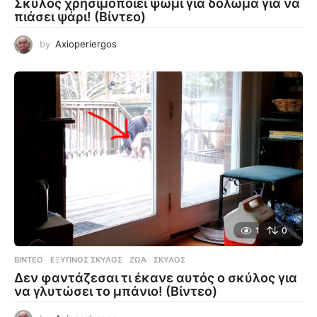
Σκύλος χρησιμοποιεί ψωμί για δόλωμα για να
πιάσει ψάρι! (Βίντεο)
by
Axioperiergos
1
0
ΒΊΝΤΕΟ
ΈΞΥΠΝΟΣ ΣΚΎΛΟΣ
,
ΖΏΑ
,
ΣΚΎΛΟΣ
Δεν φαντάζεσαι τι έκανε αυτός ο σκύλος για
να γλυτώσει το μπάνιο! (Βίντεο)