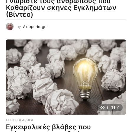
Γνωρίστε τους ανθρώπους που
Καθαρίζουν σκηνές Εγκλημάτων
(Βίντεο)
by
Axioperiergos
1
0
ΠΕΡΊΕΡΓΑ ΆΡΘΡΑ
Εγκεφαλικές βλάβες που