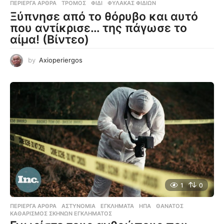
ΠΕΡΊΕΡΓΑ ΆΡΘΡΑ
ΤΡΌΜΟΣ
,
ΦΊΔΙ
,
ΦΎΛΑΚΑΣ ΦΙΔΙΏΝ
Ξύπνησε από το θόρυβο και αυτό
που αντίκρισε… της πάγωσε το
αίμα! (Βίντεο)
by
Axioperiergos
1
0
ΠΕΡΊΕΡΓΑ ΆΡΘΡΑ
ΑΣΤΥΝΟΜΊΑ
,
ΕΓΚΛΉΜΑΤΑ
,
ΗΠΑ
,
ΘΆΝΑΤΟΣ
,
ΚΑΘΑΡΙΣΜΌΣ ΣΚΗΝΏΝ ΕΓΚΛΉΜΑΤΟΣ