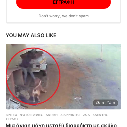
Don't worry, we don't spam
YOU MAY ALSO LIKE
0
0
ΒΊΝΤΕΟ
,
ΦΩΤΟΓΡΑΦΊΕΣ
ΑΦΡΙΚΉ
,
ΔΙΑΡΡΉΚΤΗΣ
,
ΖΏΑ
,
ΚΛΈΦΤΗΣ
,
ΣΚΎΛΟΣ
Μια άνιση μάχη μεταξύ διαρρήκτη με σκύλο