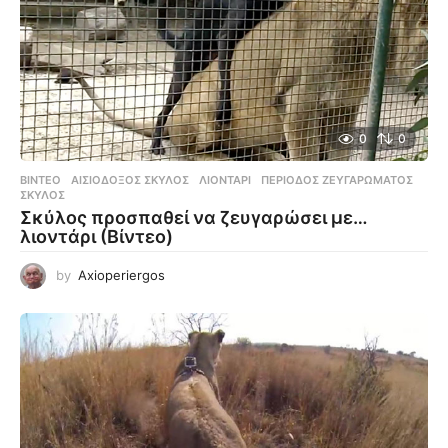
0
0
ΒΊΝΤΕΟ
ΑΙΣΙΌΔΟΞΟΣ ΣΚΎΛΟΣ
,
ΛΙΟΝΤΆΡΙ
,
ΠΕΡΊΟΔΟΣ ΖΕΥΓΑΡΏΜΑΤΟΣ
,
ΣΚΎΛΟΣ
Σκύλος προσπαθεί να ζευγαρώσει με…
λιοντάρι (Βίντεο)
by
Axioperiergos