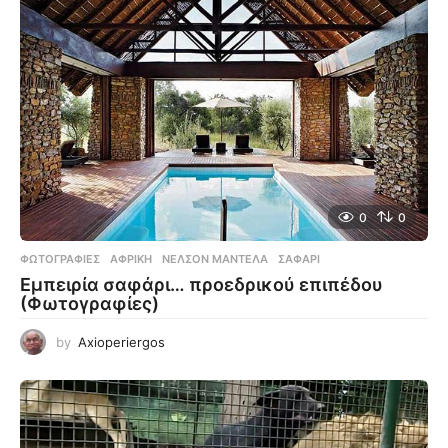
0
0
ΦΩΤΟΓΡΑΦΊΕΣ
ΑΦΡΙΚΉ
,
ΝΈΛΣΟΝ ΜΑΝΤΈΛΑ
,
ΣΑΦΆΡΙ
Εμπειρία σαφάρι… προεδρικού επιπέδου
(Φωτογραφίες)
by
Axioperiergos