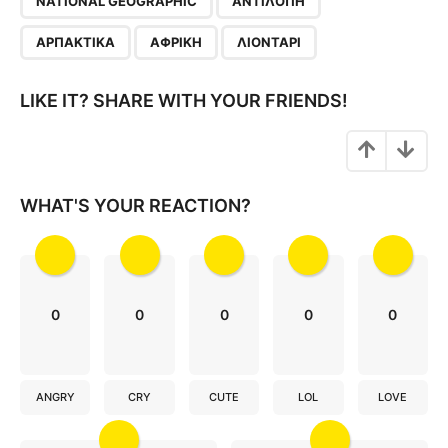
a
NATIONAL GEOGRAPHIC
ΑΝΤΙΛΌΠΗ
g
ΑΡΠΑΚΤΙΚΆ
ΑΦΡΙΚΉ
ΛΙΟΝΤΆΡΙ
i
n
LIKE IT? SHARE WITH YOUR FRIENDS!
a
t
i
o
WHAT'S YOUR REACTION?
n
0
0
0
0
0
ANGRY
CRY
CUTE
LOL
LOVE