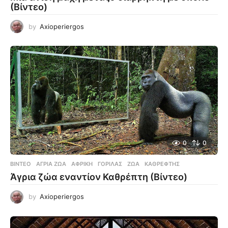
(Βίντεο)
by
Axioperiergos
0
0
ΒΊΝΤΕΟ
ΆΓΡΙΑ ΖΏΑ
,
ΑΦΡΙΚΉ
,
ΓΟΡΊΛΑΣ
,
ΖΏΑ
,
ΚΑΘΡΈΦΤΗΣ
Άγρια ζώα εναντίον Καθρέπτη (Βίντεο)
by
Axioperiergos