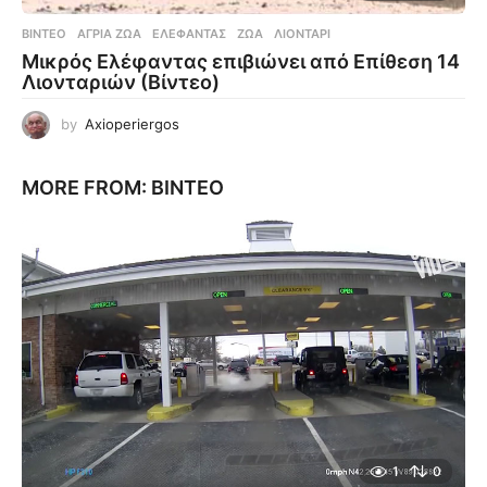
ΒΊΝΤΕΟ
ΆΓΡΙΑ ΖΏΑ
,
ΕΛΈΦΑΝΤΑΣ
,
ΖΏΑ
,
ΛΙΟΝΤΆΡΙ
Μικρός Ελέφαντας επιβιώνει από Επίθεση 14
Λιονταριών (Βίντεο)
by
Axioperiergos
MORE FROM:
ΒΊΝΤΕΟ
1
0