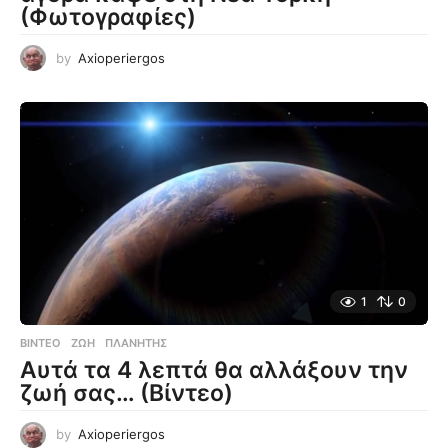
(Φωτογραφίες)
by
Axioperiergos
1
0
ΒΊΝΤΕΟ
ΖΩΉ
,
ΠΛΑΝΉΤΗΣ
Αυτά τα 4 λεπτά θα αλλάξουν την
ζωή σας… (Βίντεο)
by
Axioperiergos