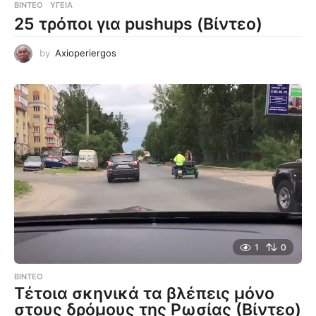
ΒΊΝΤΕΟ
ΥΓΕΊΑ
25 τρόποι για pushups (Βίντεο)
by
Axioperiergos
1
0
ΒΊΝΤΕΟ
Τέτοια σκηνικά τα βλέπεις μόνο
στους δρόμους της Ρωσίας (Βίντεο)