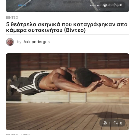
1
0
ΒΊΝΤΕΟ
5 θεότρελα σκηνικά που καταγράφηκαν από
κάμερα αυτοκινήτου (Βίντεο)
by
Axioperiergos
1
0