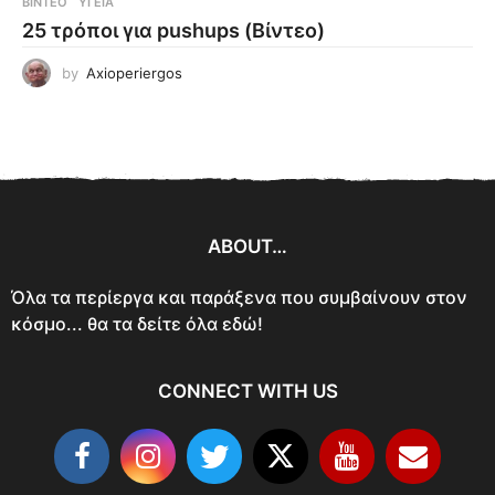
ΒΊΝΤΕΟ
ΥΓΕΊΑ
25 τρόποι για pushups (Βίντεο)
by
Axioperiergos
ABOUT…
Όλα τα περίεργα και παράξενα που συμβαίνουν στον
κόσμο... θα τα δείτε όλα εδώ!
CONNECT WITH US