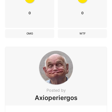
0
0
OMG
WTF
Posted by
Axioperiergos