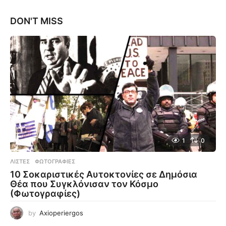
DON'T MISS
1
0
ΛΊΣΤΕΣ
,
ΦΩΤΟΓΡΑΦΊΕΣ
10 Σοκαριστικές Αυτοκτονίες σε Δημόσια
Θέα που Συγκλόνισαν τον Κόσμο
(Φωτογραφίες)
by
Axioperiergos