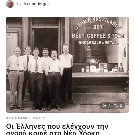
by
Axioperiergos
1
0
ΦΩΤΟΓΡΑΦΊΕΣ
,
ΒΊΝΤΕΟ
Οι Έλληνες που ελέγχουν την
αγορά καφέ στη Νέα Υόρκη