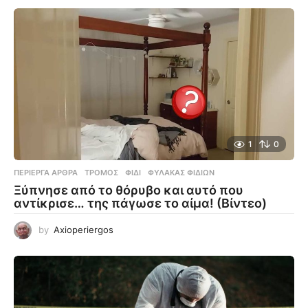
1
0
ΠΕΡΊΕΡΓΑ ΆΡΘΡΑ
ΤΡΌΜΟΣ
,
ΦΊΔΙ
,
ΦΎΛΑΚΑΣ ΦΙΔΙΏΝ
Ξύπνησε από το θόρυβο και αυτό που
αντίκρισε… της πάγωσε το αίμα! (Βίντεο)
by
Axioperiergos