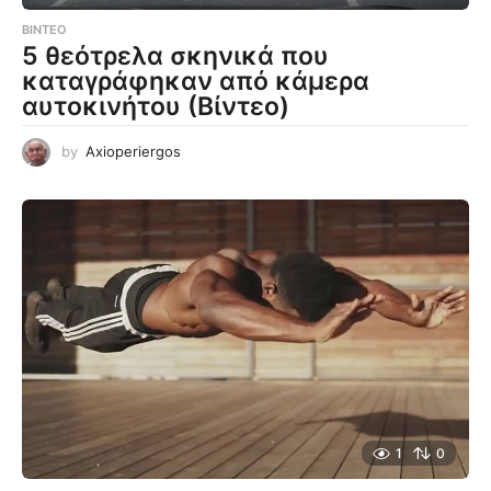
ΒΊΝΤΕΟ
5 θεότρελα σκηνικά που
καταγράφηκαν από κάμερα
αυτοκινήτου (Βίντεο)
by
Axioperiergos
1
0