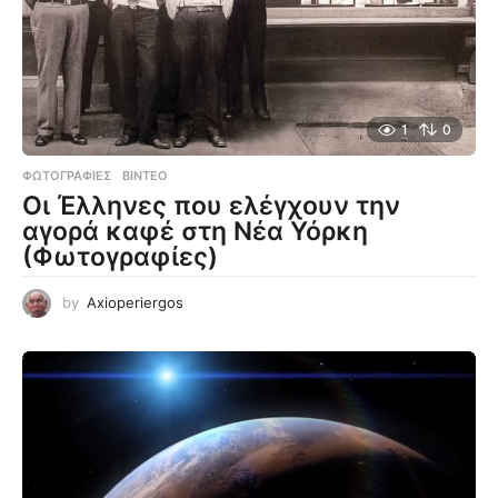
1
0
ΦΩΤΟΓΡΑΦΊΕΣ
,
ΒΊΝΤΕΟ
Οι Έλληνες που ελέγχουν την
αγορά καφέ στη Νέα Υόρκη
(Φωτογραφίες)
by
Axioperiergos