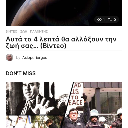
1
0
ΒΊΝΤΕΟ
ΖΩΉ
,
ΠΛΑΝΉΤΗΣ
Αυτά τα 4 λεπτά θα αλλάξουν την
ζωή σας… (Βίντεο)
by
Axioperiergos
DON'T MISS