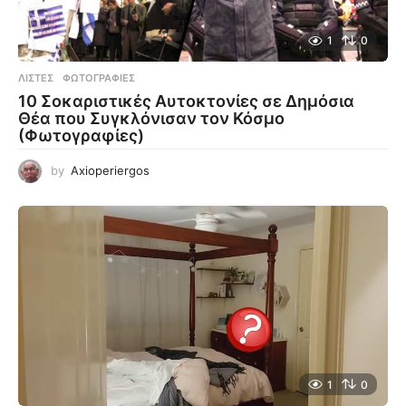
1
0
ΛΊΣΤΕΣ
,
ΦΩΤΟΓΡΑΦΊΕΣ
10 Σοκαριστικές Αυτοκτονίες σε Δημόσια
Θέα που Συγκλόνισαν τον Κόσμο
(Φωτογραφίες)
by
Axioperiergos
1
0