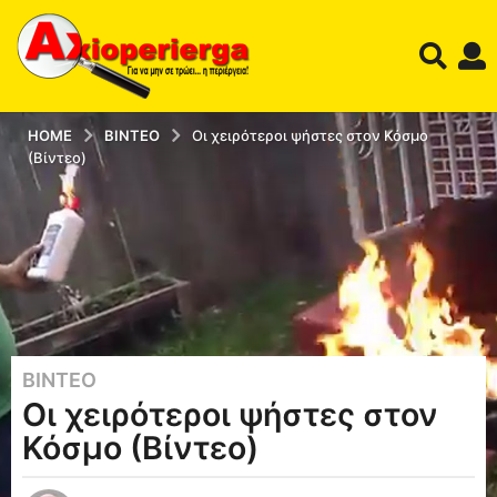
HOME
ΒΊΝΤΕΟ
Οι χειρότεροι ψήστες στον Κόσμο
(Βίντεο)
ΒΊΝΤΕΟ
1
Οι χειρότεροι ψήστες στον
2
έ
Κόσμο (Βίντεο)
τ
η