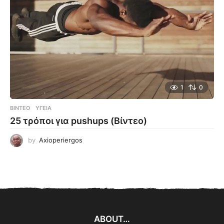
1
0
ΒΊΝΤΕΟ
ΥΓΕΊΑ
25 τρόποι για pushups (Βίντεο)
by
Axioperiergos
ABOUT…