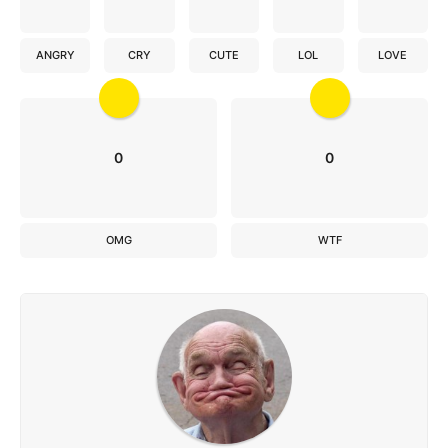
ANGRY
CRY
CUTE
LOL
LOVE
0
0
OMG
WTF