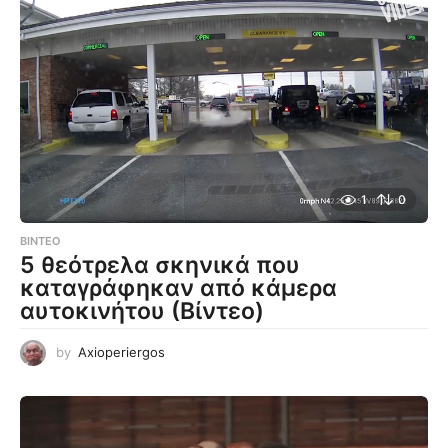
1
0
ΒΊΝΤΕΟ
5 θεότρελα σκηνικά που
καταγράφηκαν από κάμερα
αυτοκινήτου (Βίντεο)
by
Axioperiergos