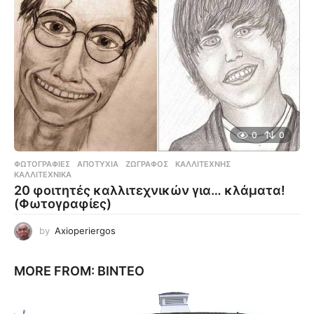
0
0
ΦΩΤΟΓΡΑΦΊΕΣ
ΑΠΟΤΥΧΊΑ
,
ΖΩΓΡΆΦΟΣ
,
ΚΑΛΛΙΤΈΧΝΗΣ
,
ΚΑΛΛΙΤΕΧΝΙΚΆ
20 φοιτητές καλλιτεχνικών για… κλάματα!
(Φωτογραφίες)
by
Axioperiergos
MORE FROM:
ΒΊΝΤΕΟ