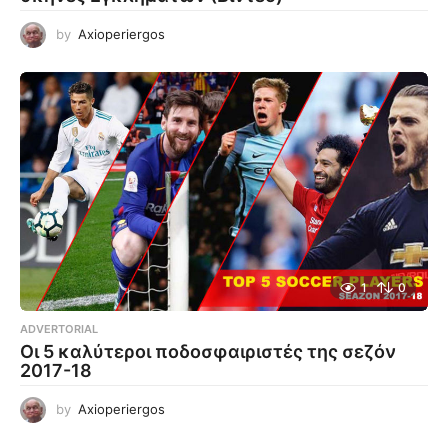
by
Axioperiergos
1
0
ADVERTORIAL
Οι 5 καλύτεροι ποδοσφαιριστές της σεζόν
2017-18
by
Axioperiergos