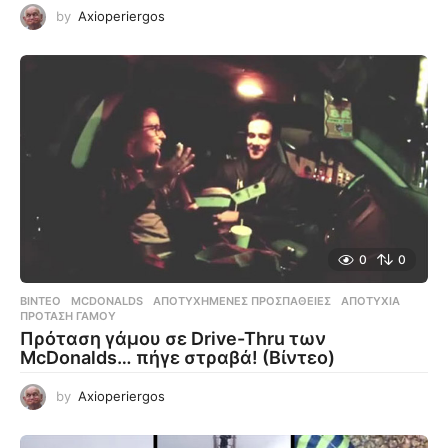
by
Axioperiergos
0
0
ΒΊΝΤΕΟ
MCDONALDS
,
ΑΠΟΤΥΧΗΜΈΝΕΣ ΠΡΟΣΠΆΘΕΙΕΣ
,
ΑΠΟΤΥΧΊΑ
,
ΠΡΌΤΑΣΗ ΓΆΜΟΥ
Πρόταση γάμου σε Drive-Thru των
McDonalds… πήγε στραβά! (Βίντεο)
by
Axioperiergos