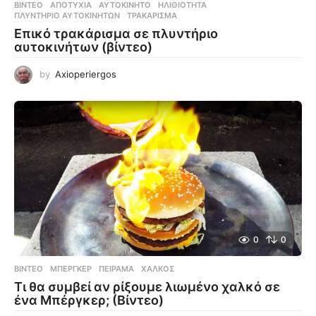
ΒΊΝΤΕΟ
ΑΠΟΤΥΧΊΑ
,
ΑΥΤΟΚΊΝΗΤΟ
,
ΗΛΙΘΙΌΤΗΤΑ
,
ΠΛΥΝΤΉΡΙΟ ΑΥΤΟΚΊΝΗΤΩΝ
,
ΤΡΑΚΆΡΙΣΜΑ
Επικό τρακάρισμα σε πλυντήριο
αυτοκινήτων (βίντεο)
by
Axioperiergos
0
0
ΒΊΝΤΕΟ
ΜΠΈΡΓΚΕΡ
,
ΠΕΊΡΑΜΑ
,
ΧΑΛΚΌΣ
Τι θα συμβεί αν ρίξουμε λιωμένο χαλκό σε
ένα Μπέργκερ; (Βίντεο)