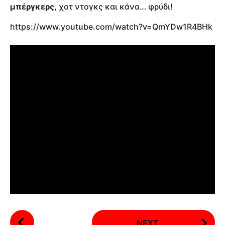
μπέργκερς
, χοτ ντογκς και κάνα… φρύδι!
https://www.youtube.com/watch?v=QmYDw1R4BHk
P
NEXT