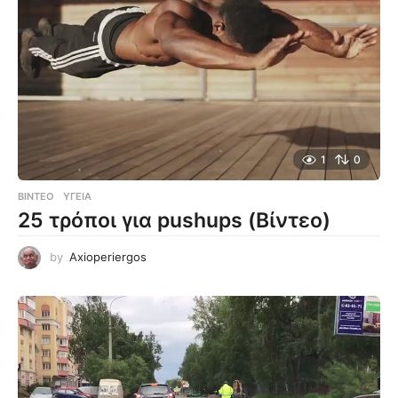
1
0
ΒΊΝΤΕΟ
ΥΓΕΊΑ
25 τρόποι για pushups (Βίντεο)
by
Axioperiergos