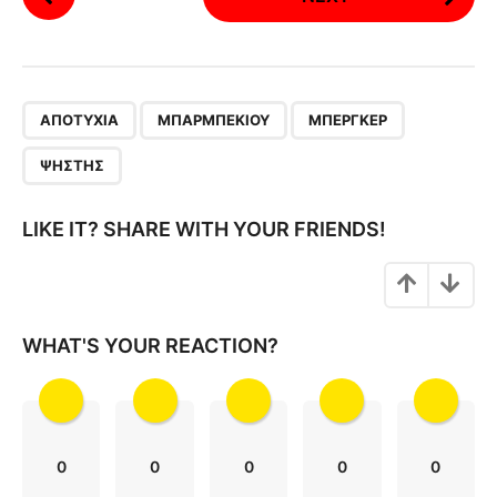
o
s
t
P
,
,
,
a
ΑΠΟΤΥΧΊΑ
ΜΠΆΡΜΠΕΚΙΟΥ
ΜΠΈΡΓΚΕΡ
g
ΨΉΣΤΗΣ
i
n
LIKE IT? SHARE WITH YOUR FRIENDS!
a
t
i
o
WHAT'S YOUR REACTION?
n
0
0
0
0
0