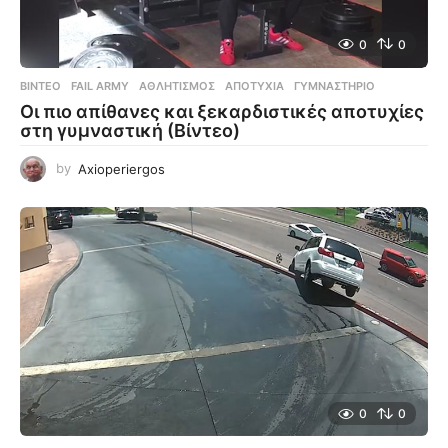
0
0
ΒΊΝΤΕΟ
FAIL ARMY
,
ΑΘΛΗΤΙΣΜΌΣ
,
ΑΠΟΤΥΧΊΑ
,
ΓΥΜΝΑΣΤΉΡΙΟ
Οι πιο απίθανες και ξεκαρδιστικές αποτυχίες
στη γυμναστική (Βίντεο)
by
Axioperiergos
0
0