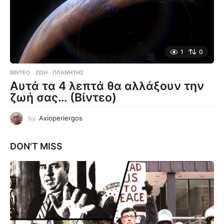
1
0
ΒΊΝΤΕΟ
ΖΩΉ
,
ΠΛΑΝΉΤΗΣ
Αυτά τα 4 λεπτά θα αλλάξουν την
ζωή σας… (Βίντεο)
by
Axioperiergos
DON'T MISS