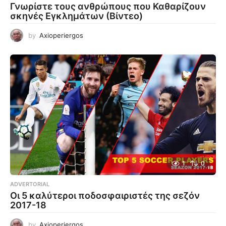
Γνωρίστε τους ανθρώπους που Καθαρίζουν
σκηνές Εγκλημάτων (Βίντεο)
by
Axioperiergos
1
0
ADVERTORIAL
Οι 5 καλύτεροι ποδοσφαιριστές της σεζόν
2017-18
by
Axioperiergos