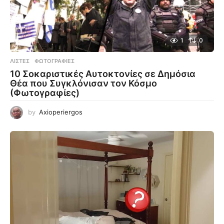
1
0
ΛΊΣΤΕΣ
,
ΦΩΤΟΓΡΑΦΊΕΣ
10 Σοκαριστικές Αυτοκτονίες σε Δημόσια
Θέα που Συγκλόνισαν τον Κόσμο
(Φωτογραφίες)
by
Axioperiergos