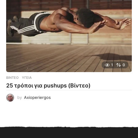
1
0
ΒΊΝΤΕΟ
ΥΓΕΊΑ
25 τρόποι για pushups (Βίντεο)
by
Axioperiergos