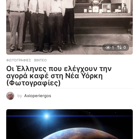
1
0
ΦΩΤΟΓΡΑΦΊΕΣ
,
ΒΊΝΤΕΟ
Οι Έλληνες που ελέγχουν την
αγορά καφέ στη Νέα Υόρκη
(Φωτογραφίες)
by
Axioperiergos