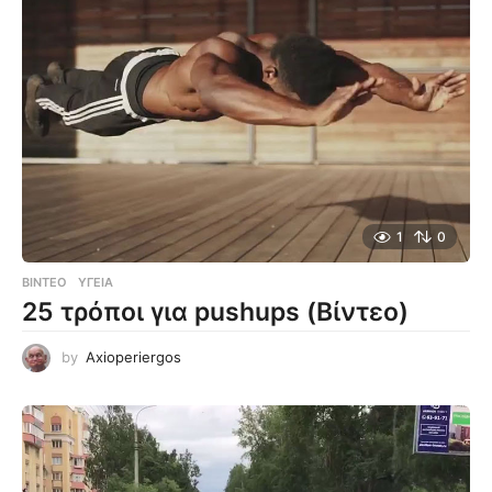
1
0
ΒΊΝΤΕΟ
ΥΓΕΊΑ
25 τρόποι για pushups (Βίντεο)
by
Axioperiergos