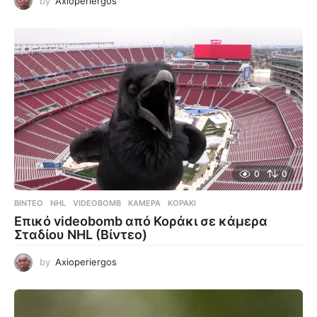
by
Axioperiergos
0
0
ΒΊΝΤΕΟ
NHL
,
VIDEOBOMB
,
ΚΆΜΕΡΑ
,
ΚΟΡΆΚΙ
Επικό videobomb από Κοράκι σε κάμερα
Σταδίου NHL (Βίντεο)
by
Axioperiergos