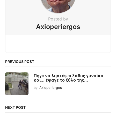
Posted by
Axioperiergos
PREVIOUS POST
Πήγε να ληστέψει λάθος γυναίκα
και... έφαγε το ξύλο της...
by
Axioperiergos
NEXT POST