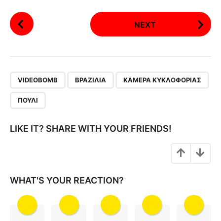
P
NEXT
o
s
t
P
,
,
,
a
VIDEOBOMB
ΒΡΑΖΙΛΊΑ
ΚΆΜΕΡΑ ΚΥΚΛΟΦΟΡΊΑΣ
g
ΠΟΥΛΊ
i
n
LIKE IT? SHARE WITH YOUR FRIENDS!
a
t
i
o
WHAT'S YOUR REACTION?
n