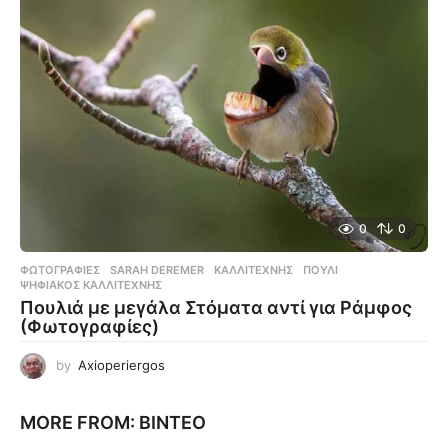
0
0
ΦΩΤΟΓΡΑΦΊΕΣ
SARAH DEREMER
,
ΚΑΛΛΙΤΈΧΝΗΣ
,
ΠΟΥΛΊ
,
ΨΗΦΙΑΚΌΣ ΚΑΛΛΙΤΈΧΝΗΣ
Πουλιά με μεγάλα Στόματα αντί για Ράμφος
(Φωτογραφίες)
by
Axioperiergos
MORE FROM:
ΒΊΝΤΕΟ