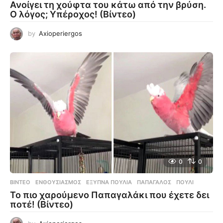
Ανοίγει τη χούφτα του κάτω από την βρύση.
Ο λόγος; Υπέροχος! (Βίντεο)
by
Axioperiergos
0
0
ΒΊΝΤΕΟ
ΕΝΘΟΥΣΙΑΣΜΌΣ
,
ΈΞΥΠΝΑ ΠΟΥΛΙΆ
,
ΠΑΠΑΓΆΛΟΣ
,
ΠΟΥΛΊ
Το πιο χαρούμενο Παπαγαλάκι που έχετε δει
ποτέ! (Βίντεο)