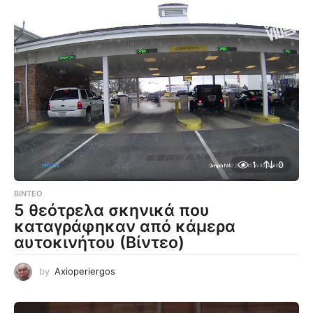
1
0
ΒΊΝΤΕΟ
5 θεότρελα σκηνικά που
καταγράφηκαν από κάμερα
αυτοκινήτου (Βίντεο)
by
Axioperiergos