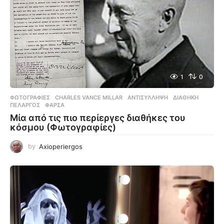
1
0
ΦΩΤΟΓΡΑΦΊΕΣ
CHARLES VANCE MILLAR
,
ΑΝΤΙΣΎΛΛΗΨΗ
,
ΔΙΑΘΉΚΗ
,
ΠΕΛΑΡΓΌΣ
,
ΦΆΡΣΑ
Μία από τις πιο περίεργες διαθήκες του
κόσμου (Φωτογραφίες)
by
Axioperiergos