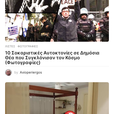
1
0
ΛΊΣΤΕΣ
,
ΦΩΤΟΓΡΑΦΊΕΣ
10 Σοκαριστικές Αυτοκτονίες σε Δημόσια
Θέα που Συγκλόνισαν τον Κόσμο
(Φωτογραφίες)
by
Axioperiergos