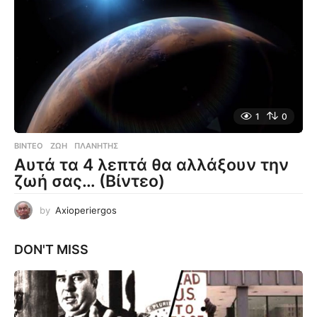
1
0
ΒΊΝΤΕΟ
ΖΩΉ
,
ΠΛΑΝΉΤΗΣ
Αυτά τα 4 λεπτά θα αλλάξουν την
ζωή σας… (Βίντεο)
by
Axioperiergos
DON'T MISS