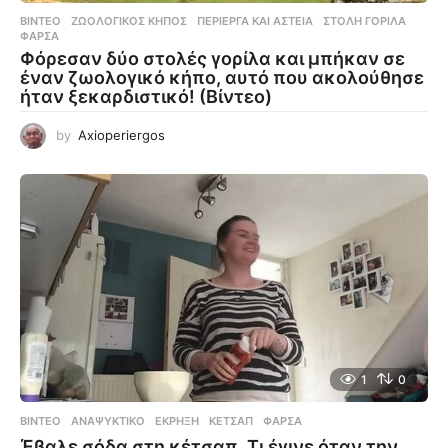
ΒΊΝΤΕΟ
ΖΩΟΛΟΓΙΚΌΣ ΚΉΠΟΣ
,
ΠΕΡΊΕΡΓΑ ΚΑΙ ΑΣΤΕΊΑ
,
ΣΤΟΛΉ ΓΟΡΊΛΑ
,
ΦΆΡΣΑ
Φόρεσαν δύο στολές γορίλα και μπήκαν σε
έναν ζωολογικό κήπο, αυτό που ακολούθησε
ήταν ξεκαρδιστικό! (Βίντεο)
by
Axioperiergos
1
0
ΒΊΝΤΕΟ
ΑΝΑΨΥΚΤΙΚΌ
,
ΈΚΡΗΞΗ
,
ΚΈΤΣΑΠ
,
ΦΆΡΣΑ
Έβαλε σόδα στη κέτσαπ. Τι έγινε όταν την