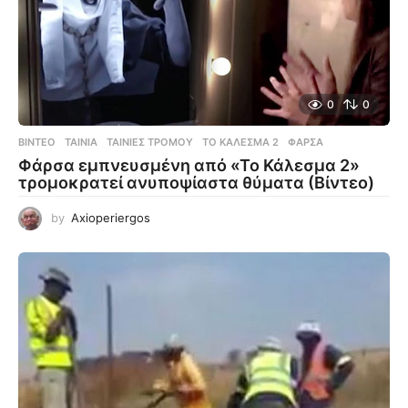
0
0
ΒΊΝΤΕΟ
ΤΑΙΝΊΑ
,
ΤΑΙΝΊΕΣ ΤΡΌΜΟΥ
,
ΤΟ ΚΆΛΕΣΜΑ 2
,
ΦΆΡΣΑ
Φάρσα εμπνευσμένη από «Το Κάλεσμα 2»
τρομοκρατεί ανυποψίαστα θύματα (Βίντεο)
by
Axioperiergos