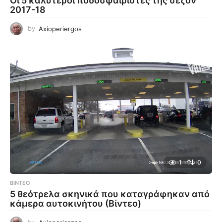
Οι 5 καλύτεροι ποδοσφαιριστές της σεζόν
2017-18
by
Axioperiergos
1
0
ΒΊΝΤΕΟ
5 θεότρελα σκηνικά που καταγράφηκαν από
κάμερα αυτοκινήτου (Βίντεο)