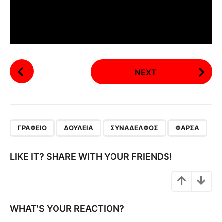
P
NEXT
o
s
t
P
,
,
,
a
ΓΡΑΦΕΊΟ
ΔΟΥΛΕΙΆ
ΣΥΝΆΔΕΛΦΟΣ
ΦΆΡΣΑ
g
i
LIKE IT? SHARE WITH YOUR FRIENDS!
n
a
t
i
WHAT'S YOUR REACTION?
o