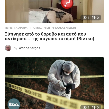
1
0
ΠΕΡΊΕΡΓΑ ΆΡΘΡΑ
ΤΡΌΜΟΣ
,
ΦΊΔΙ
,
ΦΎΛΑΚΑΣ ΦΙΔΙΏΝ
Ξύπνησε από το θόρυβο και αυτό που
αντίκρισε… της πάγωσε το αίμα! (Βίντεο)
by
Axioperiergos
1
0