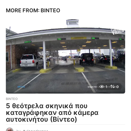
MORE FROM:
ΒΊΝΤΕΟ
1
0
ΒΊΝΤΕΟ
5 θεότρελα σκηνικά που
καταγράφηκαν από κάμερα
αυτοκινήτου (Βίντεο)