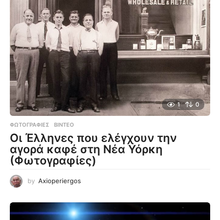
1
0
ΦΩΤΟΓΡΑΦΊΕΣ
,
ΒΊΝΤΕΟ
Οι Έλληνες που ελέγχουν την
αγορά καφέ στη Νέα Υόρκη
(Φωτογραφίες)
by
Axioperiergos