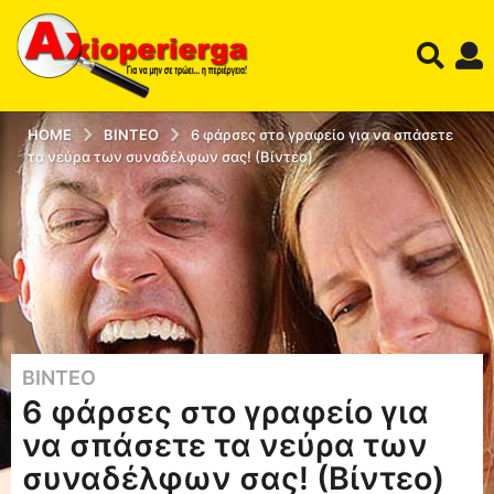
HOME
ΒΊΝΤΕΟ
6 φάρσες στο γραφείο για να σπάσετε
τα νεύρα των συναδέλφων σας! (Βίντεο)
ΒΊΝΤΕΟ
1
6 φάρσες στο γραφείο για
2
έ
να σπάσετε τα νεύρα των
τ
συναδέλφων σας! (Βίντεο)
η