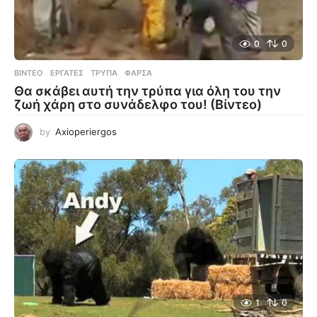
0
0
ΒΊΝΤΕΟ
ΕΡΓΆΤΕΣ
,
ΤΡΎΠΑ
,
ΦΆΡΣΑ
Θα σκάβει αυτή την τρύπα για όλη του την
ζωή χάρη στο συνάδελφο του! (Βίντεο)
by
Axioperiergos
1
0