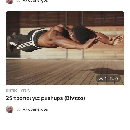
by
Axioperiergos
1
0
ΒΊΝΤΕΟ
ΥΓΕΊΑ
25 τρόποι για pushups (Βίντεο)
by
Axioperiergos