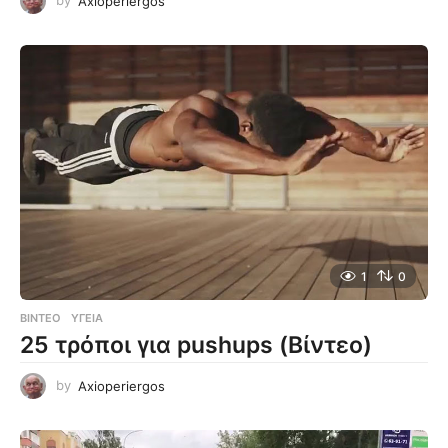
by
Axioperiergos
1
0
ΒΊΝΤΕΟ
ΥΓΕΊΑ
25 τρόποι για pushups (Βίντεο)
by
Axioperiergos