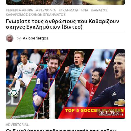
ΠΕΡΊΕΡΓΑ ΆΡΘΡΑ
ΑΣΤΥΝΟΜΊΑ
,
ΕΓΚΛΉΜΑΤΑ
,
ΗΠΑ
,
ΘΆΝΑΤΟΣ
,
ΚΑΘΑΡΙΣΜΌΣ ΣΚΗΝΏΝ ΕΓΚΛΉΜΑΤΟΣ
Γνωρίστε τους ανθρώπους που Καθαρίζουν
σκηνές Εγκλημάτων (Βίντεο)
by
Axioperiergos
1
0
ADVERTORIAL