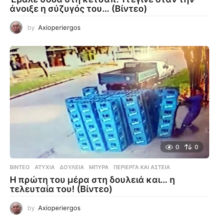
άνοιξε η σύζυγός του… (Βίντεο)
by
Axioperiergos
0
0
ΒΊΝΤΕΟ
ΑΤΥΧΊΑ
,
ΔΟΥΛΕΙΆ
,
ΜΠΎΡΑ
,
ΠΕΡΊΕΡΓΑ ΚΑΙ ΑΣΤΕΊΑ
Η πρώτη του μέρα στη δουλειά και… η
τελευταία του! (Βίντεο)
by
Axioperiergos