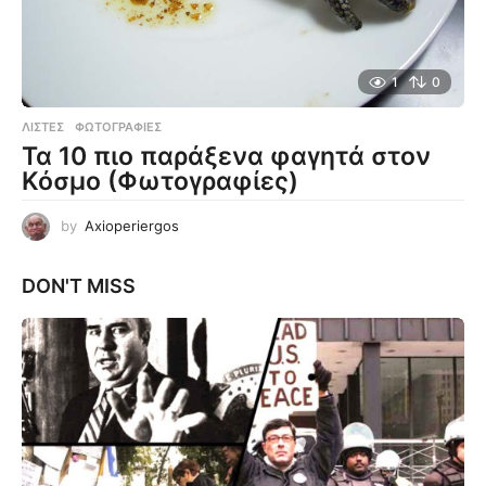
1
0
ΛΊΣΤΕΣ
,
ΦΩΤΟΓΡΑΦΊΕΣ
Τα 10 πιο παράξενα φαγητά στον
Κόσμο (Φωτογραφίες)
by
Axioperiergos
DON'T MISS