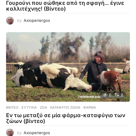
Γουρούνι που σώθηκε από τη σφαγή… έγινε
καλλιτέχνης! (Βίντεο)
by
Axioperiergos
0
0
ΒΊΝΤΕΟ
ΕΥΤΥΧΊΑ
,
ΖΏΑ
,
ΚΑΤΑΦΎΓΙΟ ΖΏΩΝ
,
ΦΆΡΜΑ
Εν τω μεταξύ σε μία φάρμα-καταφύγιο των
ζώων (βίντεο)
by
Axioperiergos