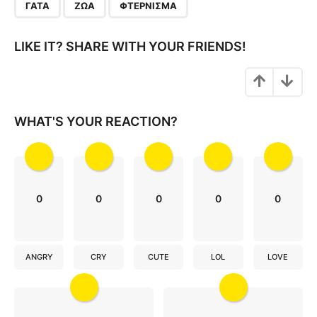
,
,
a
ΓΆΤΑ
ΖΏΑ
ΦΤΈΡΝΙΣΜΑ
g
i
LIKE IT? SHARE WITH YOUR FRIENDS!
n
a
t
i
WHAT'S YOUR REACTION?
o
n
0
0
0
0
0
ANGRY
CRY
CUTE
LOL
LOVE