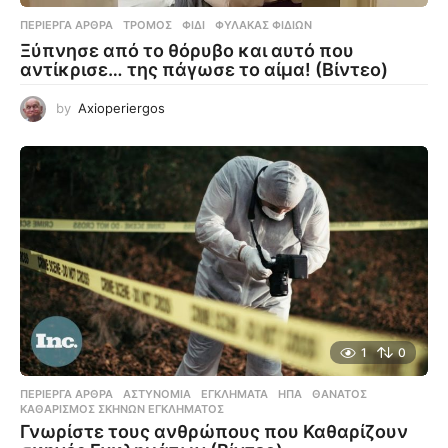
ΠΕΡΊΕΡΓΑ ΆΡΘΡΑ
ΤΡΌΜΟΣ
,
ΦΊΔΙ
,
ΦΎΛΑΚΑΣ ΦΙΔΙΏΝ
Ξύπνησε από το θόρυβο και αυτό που
αντίκρισε… της πάγωσε το αίμα! (Βίντεο)
by
Axioperiergos
1
0
ΠΕΡΊΕΡΓΑ ΆΡΘΡΑ
ΑΣΤΥΝΟΜΊΑ
,
ΕΓΚΛΉΜΑΤΑ
,
ΗΠΑ
,
ΘΆΝΑΤΟΣ
,
ΚΑΘΑΡΙΣΜΌΣ ΣΚΗΝΏΝ ΕΓΚΛΉΜΑΤΟΣ
Γνωρίστε τους ανθρώπους που Καθαρίζουν