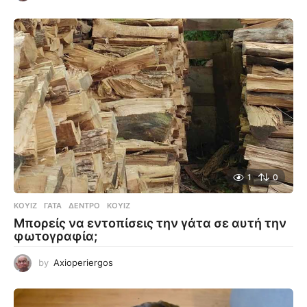
1
0
ΚΟΥΊΖ
ΓΆΤΑ
,
ΔΈΝΤΡΟ
,
ΚΟΥΊΖ
Μπορείς να εντοπίσεις την γάτα σε αυτή την
φωτογραφία;
by
Axioperiergos