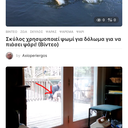
0
0
ΒΊΝΤΕΟ
ΖΏΑ
,
ΣΚΎΛΟΣ
,
ΨΑΡΆΣ
,
ΨΆΡΕΜΑ
,
ΨΆΡΙ
Σκύλος χρησιμοποιεί ψωμί για δόλωμα για να
πιάσει ψάρι! (Βίντεο)
by
Axioperiergos