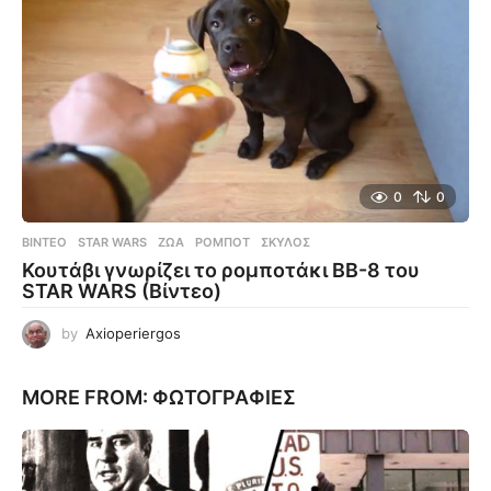
0
0
ΒΊΝΤΕΟ
STAR WARS
,
ΖΏΑ
,
ΡΟΜΠΌΤ
,
ΣΚΎΛΟΣ
Κουτάβι γνωρίζει το ρομποτάκι BB-8 του
STAR WARS (Βίντεο)
by
Axioperiergos
MORE FROM:
ΦΩΤΟΓΡΑΦΊΕΣ