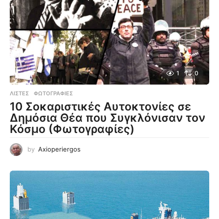
1
0
ΛΊΣΤΕΣ
,
ΦΩΤΟΓΡΑΦΊΕΣ
10 Σοκαριστικές Αυτοκτονίες σε
Δημόσια Θέα που Συγκλόνισαν τον
Κόσμο (Φωτογραφίες)
by
Axioperiergos