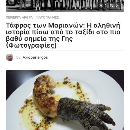
1
0
ΠΕΡΊΕΡΓΑ ΆΡΘΡΑ
,
ΦΩΤΟΓΡΑΦΊΕΣ
Τάφρος των Μαριανών: Η αληθινή
ιστορία πίσω από το ταξίδι στο πιο
βαθύ σημείο της Γης
(Φωτογραφίες)
by
Axioperiergos