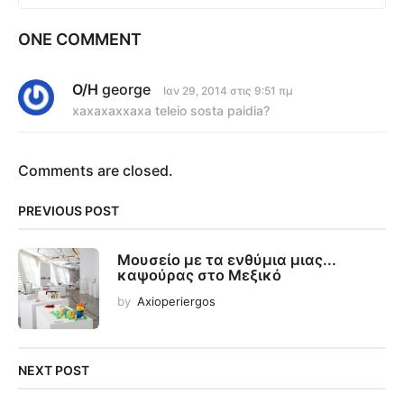
ONE COMMENT
Ο/Η
george
λ
Ιαν 29, 2014 στις 9:51 πμ
έ
xaxaxaxxaxa teleio sosta paidia?
ε
ι
:
Comments are closed.
PREVIOUS POST
Μουσείο με τα ενθύμια μιας...
καψούρας στο Μεξικό
by
Axioperiergos
NEXT POST