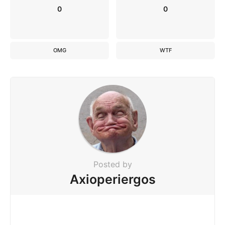
0
0
OMG
WTF
Posted by
Axioperiergos