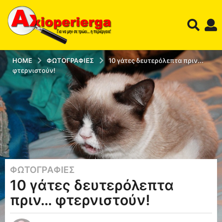
HOME
ΦΩΤΟΓΡΑΦΊΕΣ
10 γάτες δευτερόλεπτα πριν...
φτερνιστούν!
ΦΩΤΟΓΡΑΦΊΕΣ
1
10 γάτες δευτερόλεπτα
3
έ
πριν… φτερνιστούν!
τ
η