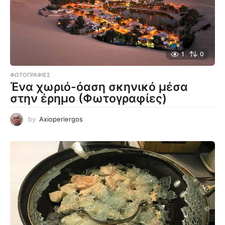
1
0
ΦΩΤΟΓΡΑΦΊΕΣ
Ένα χωριό-όαση σκηνικό μέσα
στην έρημο (Φωτογραφίες)
by
Axioperiergos