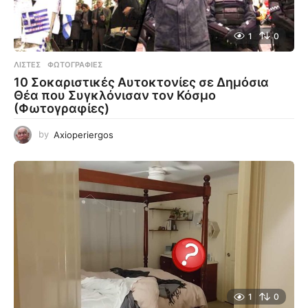
1
0
ΛΊΣΤΕΣ
,
ΦΩΤΟΓΡΑΦΊΕΣ
10 Σοκαριστικές Αυτοκτονίες σε Δημόσια
Θέα που Συγκλόνισαν τον Κόσμο
(Φωτογραφίες)
by
Axioperiergos
1
0