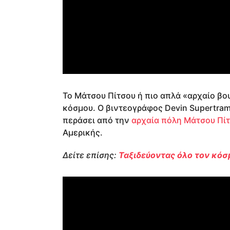
Το Μάτσου Πίτσου ή πιο απλά «αρχαίο βου
κόσμου. Ο βιντεογράφος Devin Supertramp
περάσει από την
αρχαία πόλη Μάτσου Πί
Αμερικής.
Δείτε επίσης:
Ταξιδεύοντας όλο τον κόσ