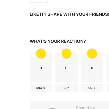
g
i
LIKE IT? SHARE WITH YOUR FRIENDS
n
a
t
WHAT'S YOUR REACTION?
i
o
n
0
0
0
ANGRY
CRY
CUTE
Posted by