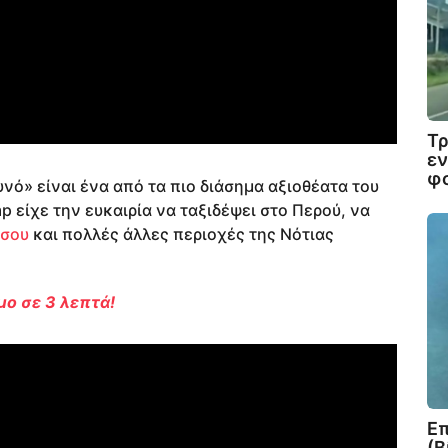
Τρ
εν
φο
νό» είναι ένα από τα πιο διάσημα αξιοθέατα του
 είχε την ευκαιρία να ταξιδέψει στο Περού, να
τσου
και πολλές άλλες περιοχές της Νότιας
μο σε 3 λεπτά!
Επ
(Β