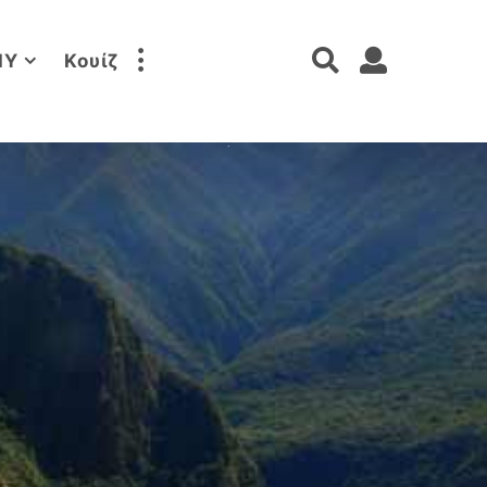
IY
Κουίζ