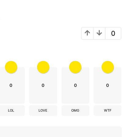
!
0
0
0
0
0
LOL
LOVE
OMG
WTF