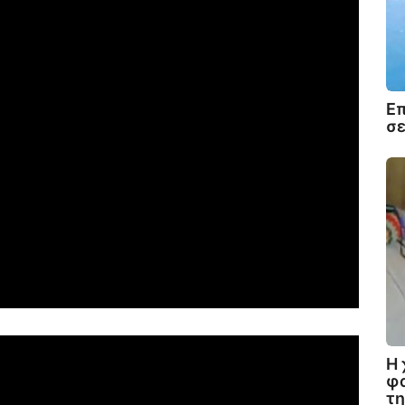
Ε
σε
Η 
φα
τη