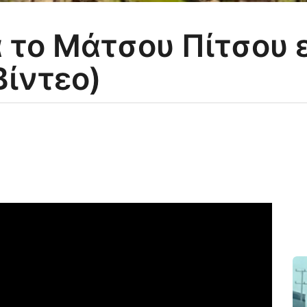
α το Μάτσου Πίτσου 
Βίντεο)