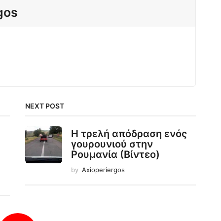
gos
NEXT POST
Η τρελή απόδραση ενός
γουρουνιού στην
Ρουμανία (Βίντεο)
by
Axioperiergos