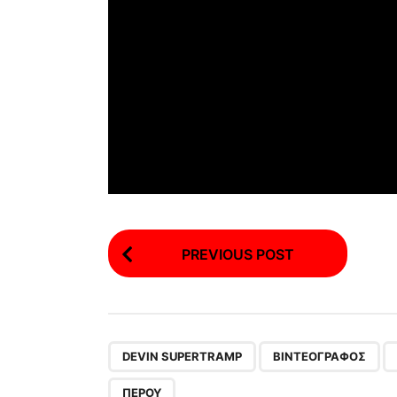
P
PREVIOUS POST
o
s
t
P
,
,
DEVIN SUPERTRAMP
ΒΙΝΤΕΟΓΡΆΦΟΣ
a
ΠΕΡΟΎ