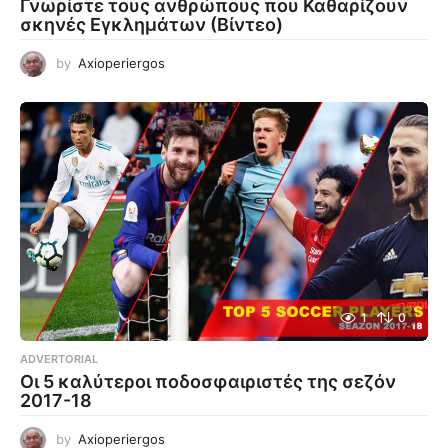
Γνωρίστε τους ανθρώπους που Καθαρίζουν
σκηνές Εγκλημάτων (Βίντεο)
by
Axioperiergos
1
0
ADVERTORIAL
Οι 5 καλύτεροι ποδοσφαιριστές της σεζόν
2017-18
by
Axioperiergos