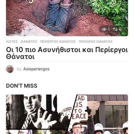
1
0
ΛΊΣΤΕΣ
ΘΆΝΑΤΟΣ
,
ΠΕΡΊΕΡΓΟΣ ΘΆΝΑΤΟΣ
,
ΠΡΌΩΡΟΣ ΘΆΝΑΤΟΣ
Οι 10 πιο Ασυνήθιστοι και Περίεργοι
Θάνατοι
by
Axioperiergos
DON'T MISS