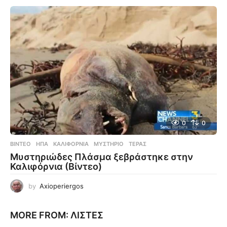
0
0
ΒΊΝΤΕΟ
ΗΠΑ
,
ΚΑΛΙΦΌΡΝΙΑ
,
ΜΥΣΤΉΡΙΟ
,
ΤΈΡΑΣ
Μυστηριώδες Πλάσμα ξεβράστηκε στην
Καλιφόρνια (Βίντεο)
by
Axioperiergos
MORE FROM:
ΛΊΣΤΕΣ