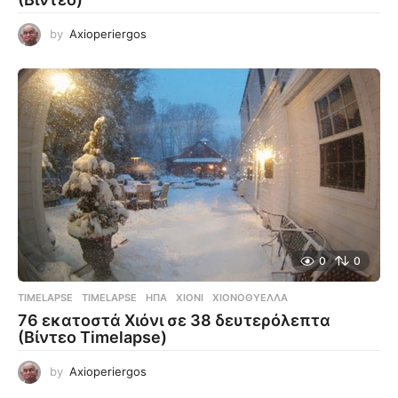
by
Axioperiergos
0
0
TIMELAPSE
TIMELAPSE
,
ΗΠΑ
,
ΧΙΌΝΙ
,
ΧΙΟΝΟΘΎΕΛΛΑ
76 εκατοστά Χιόνι σε 38 δευτερόλεπτα
(Βίντεο Timelapse)
by
Axioperiergos