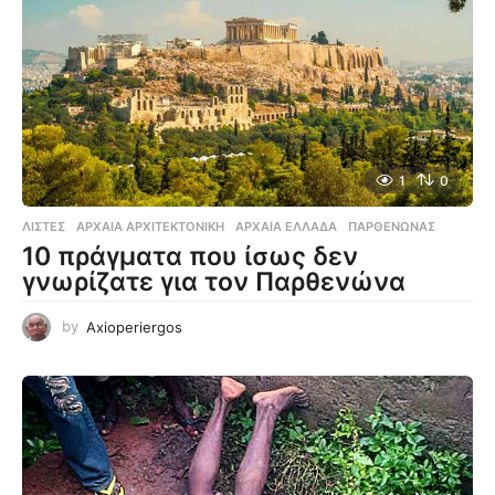
1
0
ΛΊΣΤΕΣ
ΑΡΧΑΊΑ ΑΡΧΙΤΕΚΤΟΝΙΚΉ
,
ΑΡΧΑΊΑ ΕΛΛΆΔΑ
,
ΠΑΡΘΕΝΏΝΑΣ
10 πράγματα που ίσως δεν
γνωρίζατε για τον Παρθενώνα
by
Axioperiergos