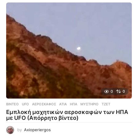
0
0
ΒΊΝΤΕΟ
UFO
,
ΑΕΡΟΣΚΆΦΟΣ
,
ΑΤΙΑ
,
ΗΠΑ
,
ΜΥΣΤΉΡΙΟ
,
ΤΖΕΤ
Εμπλοκή μαχητικών αεροσκαφών των ΗΠΑ
με UFO (Απόρρητο βίντεο)
by
Axioperiergos