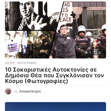
1
0
ΛΊΣΤΕΣ
,
ΦΩΤΟΓΡΑΦΊΕΣ
10 Σοκαριστικές Αυτοκτονίες σε
Δημόσια Θέα που Συγκλόνισαν τον
Κόσμο (Φωτογραφίες)
by
Axioperiergos