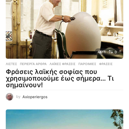
1
0
ΛΊΣΤΕΣ
,
ΠΕΡΊΕΡΓΑ ΆΡΘΡΑ
ΛΑΪΚΈΣ ΦΡΆΣΕΙΣ
,
ΠΑΡΟΙΜΊΕΣ
,
ΦΡΆΣΕΙΣ
Φράσεις λαϊκής σοφίας που
χρησιμοποιούμε έως σήμερα… Τι
σημαίνουν!
by
Axioperiergos