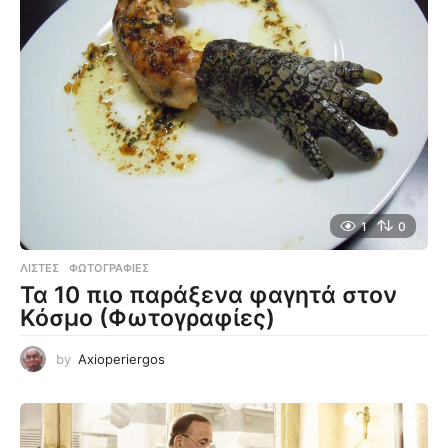
1
0
ΛΊΣΤΕΣ
,
ΦΩΤΟΓΡΑΦΊΕΣ
Τα 10 πιο παράξενα φαγητά στον
Κόσμο (Φωτογραφίες)
by
Axioperiergos