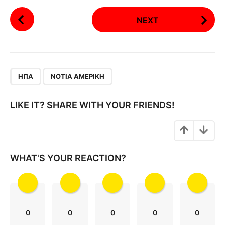
P
NEXT
o
s
t
P
,
a
ΗΠΑ
ΝΌΤΙΑ ΑΜΕΡΙΚΉ
g
i
LIKE IT? SHARE WITH YOUR FRIENDS!
n
a
t
i
WHAT'S YOUR REACTION?
o
n
0
0
0
0
0