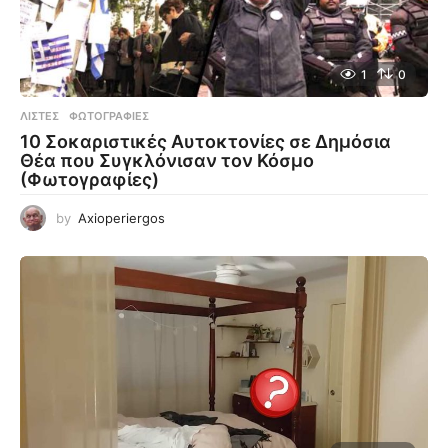
1
0
ΛΊΣΤΕΣ
,
ΦΩΤΟΓΡΑΦΊΕΣ
10 Σοκαριστικές Αυτοκτονίες σε Δημόσια
Θέα που Συγκλόνισαν τον Κόσμο
(Φωτογραφίες)
by
Axioperiergos