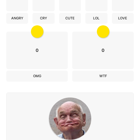
ANGRY
CRY
CUTE
LOL
LOVE
0
0
OMG
WTF