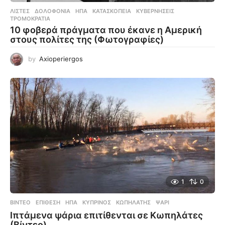
ΛΊΣΤΕΣ
ΔΟΛΟΦΟΝΊΑ
,
ΗΠΑ
,
ΚΑΤΑΣΚΟΠΕΊΑ
,
ΚΥΒΕΡΝΉΣΕΙΣ
,
ΤΡΟΜΟΚΡΑΤΊΑ
10 φοβερά πράγματα που έκανε η Αμερική
στους πολίτες της (Φωτογραφίες)
by
Axioperiergos
1
0
ΒΊΝΤΕΟ
ΕΠΊΘΕΣΗ
,
ΗΠΑ
,
ΚΥΠΡΊΝΟΣ
,
ΚΩΠΗΛΆΤΗΣ
,
ΨΆΡΙ
Ιπτάμενα ψάρια επιτίθενται σε Κωπηλάτες
(Βίντεο)