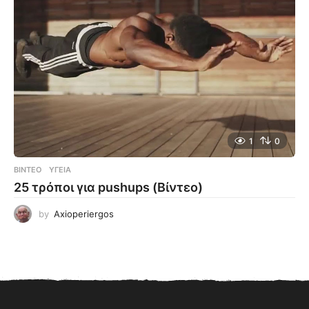
1
0
ΒΊΝΤΕΟ
ΥΓΕΊΑ
25 τρόποι για pushups (Βίντεο)
by
Axioperiergos